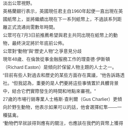
淡出公眾視野。
英格蘭銀行表示，英國現任君主自1960年起便一直出現在英
國紙幣上，並將繼續出現在下一系列紙幣上，不過該系列距
離正式流通尚需數年時間。
公眾可在7月3日前推薦希望與君主共同出現在紙幣上的動
物，最終決定將於年底前公佈。
公眾對“動物”與“歷史人物”之爭意見分歧
現年48歲、在倫敦從事金融服務工作的理查德·伊斯頓
（Richard Easton）是傾向於保留人物主題的人士之一。
“目前有些人對過去和歷史的某些方面存在異議，”他告訴路透
社。“但我認為，重要的是人們要將這些事情置於具體背景
中，結合它們實際發生的時間和地點來審視。”
27歲的市場行銷專業人士格斯·查利爾（Gus Charlier）更傾
向於野生動物，他表示如果可以的話，他會選擇紅隼——一
種猛禽。
“動物們早就該得到應有的關注，也應該在我們的貨幣上獲得