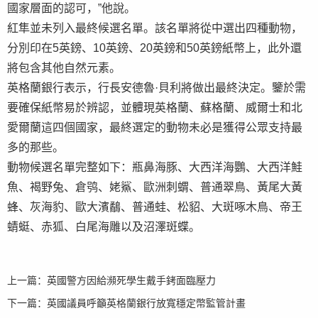
國家層面的認可，”他說。
紅隼並未列入最終候選名單。該名單將從中選出四種動物，
分別印在5英鎊、10英鎊、20英鎊和50英鎊紙幣上，此外還
將包含其他自然元素。
英格蘭銀行表示，行長安德魯·貝利將做出最終決定。鑒於需
要確保紙幣易於辨認，並體現英格蘭、蘇格蘭、威爾士和北
愛爾蘭這四個國家，最終選定的動物未必是獲得公眾支持最
多的那些。
動物候選名單完整如下：瓶鼻海豚、大西洋海鸚、大西洋鮭
魚、褐野兔、倉鸮、姥鯊、歐洲刺蝟、普通翠鳥、黃尾大黃
蜂、灰海豹、歐大濱鷸、普通蛙、松貂、大斑啄木鳥、帝王
蜻蜓、赤狐、白尾海雕以及沼澤斑蝶。
上一篇：
英國警方因給瀕死學生戴手銬面臨壓力
下一篇：
英國議員呼籲英格蘭銀行放寬穩定幣監管計畫