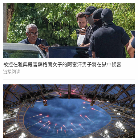
被控在雅典殺害蘇格蘭女子的阿富汗男子將在獄中候審
链接阅读