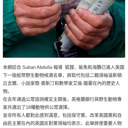
本網綜合 Suban Abdulla 報導 狐狸、鯊魚和海鸚已進入英國
下一版紙幣野生動物候選名單，將取代包括二戰領袖溫斯頓·
丘吉爾、小說家簡·奧斯汀和數學家艾倫·圖靈在內的歷史人
物。
在去年通過公眾諮詢確定主題後，英格蘭銀行與野生動物專
家共選出了18種動物供公眾選擇。
並非所有人都對此感到滿意，包括保守黨、改革英國黨和自
由民主黨在內的英國反對黨領袖均表示，此舉將使重要人物