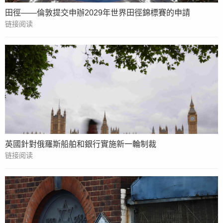
田徑——倫敦提交申辦2029年世界田徑錦標賽的申請
链接阅读
英國針對俄羅斯船舶和銀行實施新一輪制裁
链接阅读