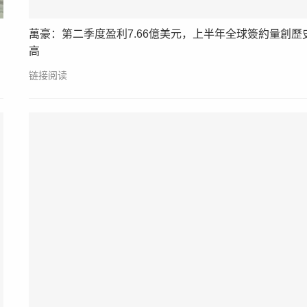
萬豪：第二季度盈利7.66億美元，上半年全球簽約量創歷
高
链接阅读