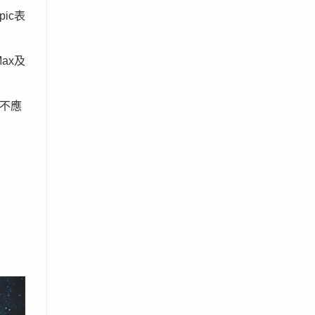
ic表
Max及
不應