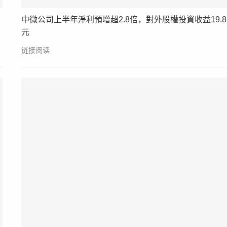
中微公司上半年淨利預增超2.8倍，對外股權投資收益19.8
元
链接阅读