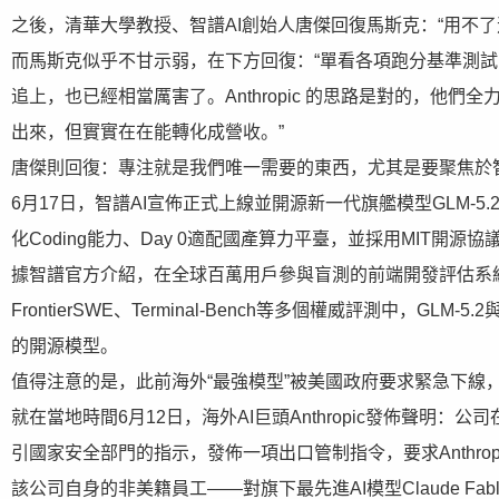
之後，清華大學教授、智譜AI創始人唐傑回復馬斯克：“用不了這麼久。（Wo
而馬斯克似乎不甘示弱，在下方回復：“單看各項跑分基準測
追上，也已經相當厲害了。Anthropic 的思路是對的，
出來，但實實在在能轉化成營收。”
唐傑則回復：專注就是我們唯一需要的東西，尤其是要聚焦於
6月17日，智譜AI宣佈正式上線並開源新一代旗艦模型GLM-
化Coding能力、Day 0適配國產算力平臺，並採用MIT開源協
據智譜官方介紹，在全球百萬用戶參與盲測的前端開發評估系統Cod
FrontierSWE、Terminal-Bench等多個權威評測中，GLM
的開源模型。
值得注意的是，此前海外“最強模型”被美國政府要求緊急下線
就在當地時間6月12日，海外AI巨頭Anthropic發佈聲明
引國家安全部門的指示，發佈一項出口管制指令，要求Anthr
該公司自身的非美籍員工——對旗下最先進AI模型Claude Fable