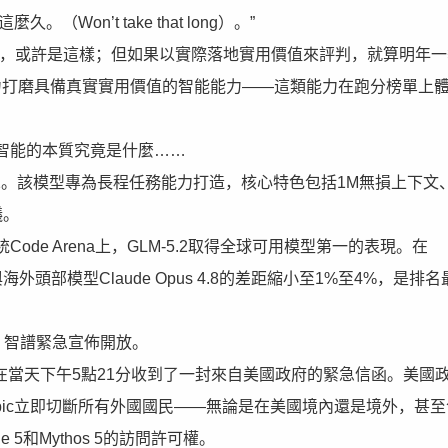
n’t take that long）。”
試，或許是這樣；但如果以實際落地實用價值來評判，就算明年一
他們全力打磨具備真實實用價值的智能能力——這類能力在跑分榜單上
智能的本質究竟是什麼……
5.2。該模型專為長程任務能力打造，核心特色包括1M無損上下文
議。
e Arena上，GLM-5.2取得全球可用模型第一的表現。在
-5.2與海外頭部模型Claude Opus 4.8的差距縮小至1%至4%，是排
，智譜緊急宣佈開放。
：公司在當天下午5點21分收到了一封來自美國政府的緊急信函。美國
opic立即切斷所有外國國民——無論是在美國境內還是境外，甚
 5和Mythos 5的訪問許可權。