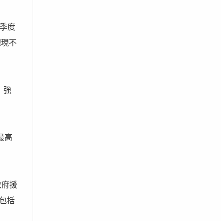
季度
體現不
、強
名最高
政府援
至包括