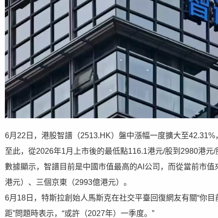
6月22日，港股智譜（2513.HK）盤中漲幅一度擴大至42.3
至此，從2026年1月上市後的最低點116.1港元/股到2980港元
數據顯示，智譜目前是中國市值最高的AI公司，而從當前市值來
港元）、三個京東（2993億港元）。
6月18日，特斯拉創始人馬斯克在社交平臺回復網友有關“你目前對
距”問題時表示，“或許（2027年）一季度。”