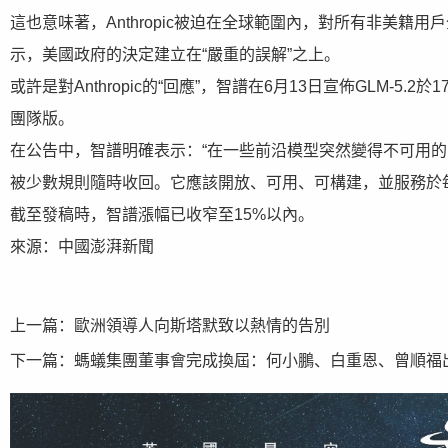
這也意味著，Anthropic被迫在全球範圍內，對所有非美籍用戶
示，美國政府的決定建立在“嚴重的誤解”之上。
或許是對Anthropic的“回應”，智譜在6月13日宣佈GLM-5.2於1
團隊版。
在公告中，智譜明確表示：“在一些前沿模型突然變得不可用
被少數規則隨時收回。它應該開放、可用、可構建，並服務於
截至發稿時，智譜漲幅已收窄至15%以內。
來源：中國澎湃新聞
上一篇：
歐洲領導人向斯塔默致以熱情的告別
下一篇：
螞蟻集團董事會完成換屆：何小鵬、白重恩、曾順福