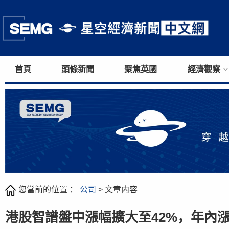
首頁
頭條新聞
聚焦英國
經濟觀察
您當前的位置 ：
公司
> 文章内容
港股智譜盤中漲幅擴大至42%，年內漲