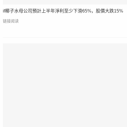
if椰子水母公司預計上半年淨利至少下滑65%，股價大跌15%
链接阅读