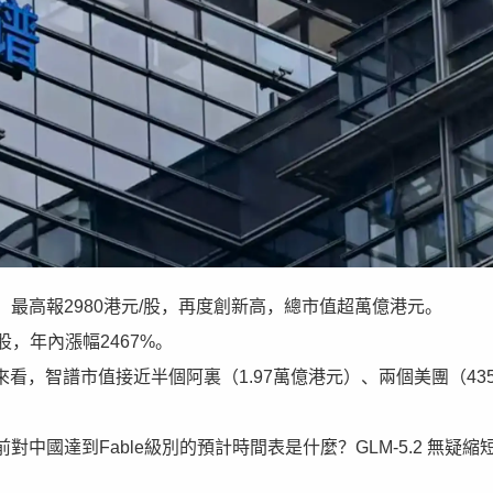
1%，最高報2980港元/股，再度創新高，總市值超萬億港元。
/股，年內漲幅2467%。
看，智譜市值接近半個阿裏（1.97萬億港元）、兩個美團（435
中國達到Fable級別的預計時間表是什麼？GLM-5.2 無疑縮