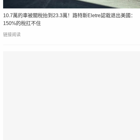
10.7萬的車被關稅抬到23.3萬！路特斯Eletre認栽退出美國：
150%的稅扛不住
链接阅读