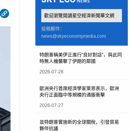
歡迎瀏覽閱讀星空經濟新聞華文網
投稿郵件：
news@skyeconomymedia.com
特朗普稱美伊正進行“良好對話”，與此同
時無人機襲擊了伊朗的鄰國
2026-07-28
歐洲央行首席經濟學家萊恩表示，歐洲
央行正面臨中等規模的通脹衝擊
2026-07-27
並特朗普實施新的全球關稅，引發貿易
夥伴抗議