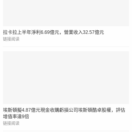
拉卡拉上半年淨利6.69億元，營業收入32.57億元
链接阅读
埃斯頓擬4.87億元現金收購虧損公司埃斯頓酷卓股權，評估
增值率達9倍
链接阅读