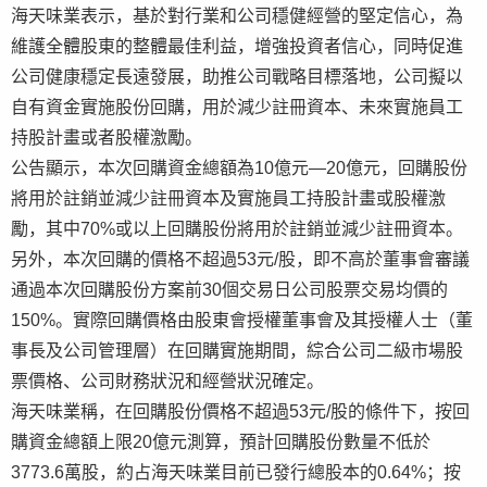
海天味業表示，基於對行業和公司穩健經營的堅定信心，為
維護全體股東的整體最佳利益，增強投資者信心，同時促進
公司健康穩定長遠發展，助推公司戰略目標落地，公司擬以
自有資金實施股份回購，用於減少註冊資本、未來實施員工
持股計畫或者股權激勵。
公告顯示，本次回購資金總額為10億元—20億元，回購股份
將用於註銷並減少註冊資本及實施員工持股計畫或股權激
勵，其中70%或以上回購股份將用於註銷並減少註冊資本。
另外，本次回購的價格不超過53元/股，即不高於董事會審議
通過本次回購股份方案前30個交易日公司股票交易均價的
150%。實際回購價格由股東會授權董事會及其授權人士（董
事長及公司管理層）在回購實施期間，綜合公司二級市場股
票價格、公司財務狀況和經營狀況確定。
海天味業稱，在回購股份價格不超過53元/股的條件下，按回
購資金總額上限20億元測算，預計回購股份數量不低於
3773.6萬股，約占海天味業目前已發行總股本的0.64%；按