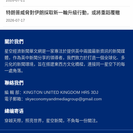
2026-07-21
特朗普威脅對伊朗採取新一輪升級行動，或將重蹈覆轍
2026-07-17
關於我們
星空經濟新聞華文網是一家專注於提供英中兩國最新資訊的新聞媒
體，作為英中新聞分享的領導者，我們致力於打造一個全球化、多
元化的新聞環境，旨在搭建東西方文化橋樑，連接同一星空下的每
一處角落。
聯絡我們
編 輯 部：KINGTON UNITED KINGDOM HR5 3DJ
電子郵箱：skyeconomyandmediagroup@gmail.com
總编寄语
穿越天際，照亮世界，星空新聞，不負每一份關注。