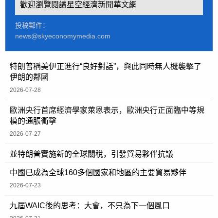
歡迎瀏覽閱讀星空經濟新聞華文網
投稿郵件：
news@skyeconomymedia.com
特朗普稱美伊正進行“良好對話”，與此同時無人機襲擊了
伊朗的鄰國
2026-07-28
歐洲央行首席經濟學家萊恩表示，歐洲央行正面臨中等規
模的通脹衝擊
2026-07-27
並特朗普實施新的全球關稅，引發貿易夥伴抗議
中國已成為全球160多個國家和地區的主要貿易夥伴
2026-07-23
九屆WAIC後的思考：大會，不只為下一個風口