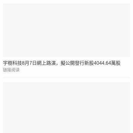
宇樹科技8月7日網上路演，擬公開發行新股4044.64萬股
链接阅读