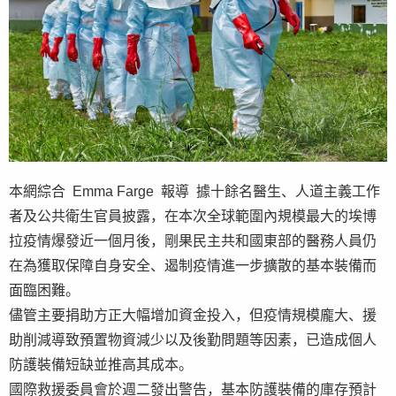
本網綜合 Emma Farge 報導 據十餘名醫生、人道主義工作
者及公共衛生官員披露，在本次全球範圍內規模最大的埃博
拉疫情爆發近一個月後，剛果民主共和國東部的醫務人員仍
在為獲取保障自身安全、遏制疫情進一步擴散的基本裝備而
面臨困難。
儘管主要捐助方正大幅增加資金投入，但疫情規模龐大、援
助削減導致預置物資減少以及後勤問題等因素，已造成個人
防護裝備短缺並推高其成本。
國際救援委員會於週二發出警告，基本防護裝備的庫存預計