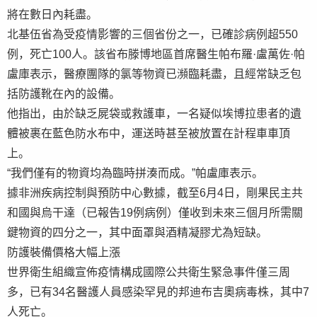
將在數日內耗盡。
北基伍省為受疫情影響的三個省份之一，已確診病例超550
例，死亡100人。該省布滕博地區首席醫生帕布羅·盧萬佐·帕
盧庫表示，醫療團隊的氯等物資已瀕臨耗盡，且經常缺乏包
括防護靴在內的設備。
他指出，由於缺乏屍袋或救護車，一名疑似埃博拉患者的遺
體被裹在藍色防水布中，運送時甚至被放置在計程車車頂
上。
“我們僅有的物資均為臨時拼湊而成。”帕盧庫表示。
據非洲疾病控制與預防中心數據，截至6月4日，剛果民主共
和國與烏干達（已報告19例病例）僅收到未來三個月所需關
鍵物資的四分之一，其中面罩與酒精凝膠尤為短缺。
防護裝備價格大幅上漲
世界衛生組織宣佈疫情構成國際公共衛生緊急事件僅三周
多，已有34名醫護人員感染罕見的邦迪布吉奧病毒株，其中7
人死亡。