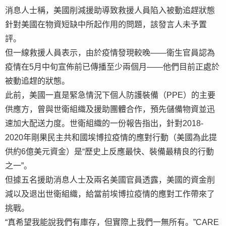
消息人士稱，美國削減援助導致救援人員陷入被動追趕狀態
針對美國在物資短缺中所起作用的問題，該發言人未予置
評。
但一線救援人員表示，由於疫情發現較晚——衛生官員認為
疫情在5月中旬宣佈前已傳播至少兩個月——他們目前正處於
被動追趕的狀態。
此前，美國一直是緊急情況下個人防護裝備（PPE）的主要
供應方，曾與世衛組織及援助團體合作，預先儲備物資並迅
速加大配送力度。世衛組織的一份報告指出，針對2018-
2020年剛果民主共和國埃博拉疫情的應對行動（美國為此提
供約6億美元資金）是“歷史上反應最快、裝備最精良的行動
之一”。
但據五名援助消息人士及兩名美國官員透露，美國的資金削
減以及退出世衛組織，給當前埃博拉疫情的應對工作帶來了
挑戰。
“真希望我能說我們有庫存，但實際上我們一無所有。”CARE