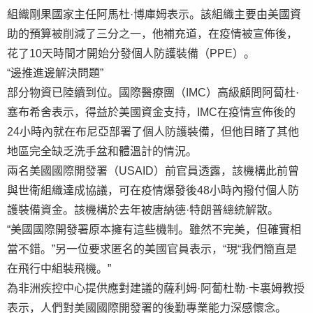
組織剛果國家主任阿馬杜·博庫姆表示。該組織主要由美國資
助的預算被削減了三分之一，他補充道，在疫情被宣佈後，
花了10天時間才開始分發個人防護裝備（PPE）。
“邊推進邊解決問題”
部分物資已陸續到位。國際醫療團（IMC）高級顧問阿蔔杜·
塞布希舍表示，得益於美國資金支持，IMC在疫情宣佈後的
24小時內就在布尼亞部署了個人防護裝備，但他目睹了其他
地區完全缺乏洗手盆和體溫計的情況。
兩名美國國際開發署（USAID）前官員透露，該機構此前曾
與世衛組織達成協議，可在疫情爆發後48小時內撥付個人防
護裝備資金。該機構於去年被唐納德·特朗普總統解散。
“美國國際開發署原本擁有這些機制。雖然不完美，但確實相
當不錯。”另一位要求匿名的美國官員表示，“現“我們簡直是
在飛行中組裝飛機。”
為非洲疾控中心提供應對建議的薩利姆·阿蔔杜勒·卡裏姆教授
表示，人們對美國國際開發署的後勤專業能力深感懷念。