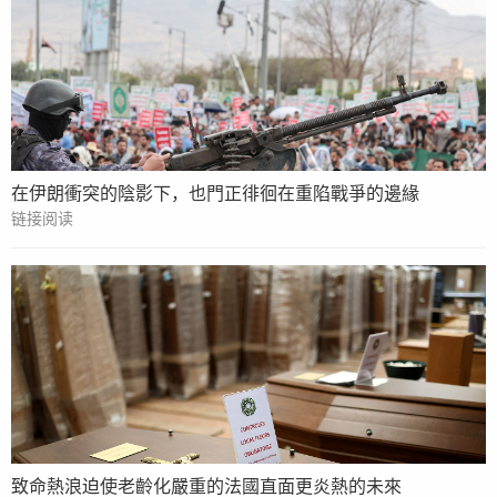
在伊朗衝突的陰影下，也門正徘徊在重陷戰爭的邊緣
链接阅读
致命熱浪迫使老齡化嚴重的法國直面更炎熱的未來