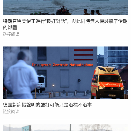
特朗普稱美伊正進行“良好對話”，與此同時無人機襲擊了伊朗
的鄰國
链接阅读
德國對病假證明的嚴打可能只是治標不治本
链接阅读