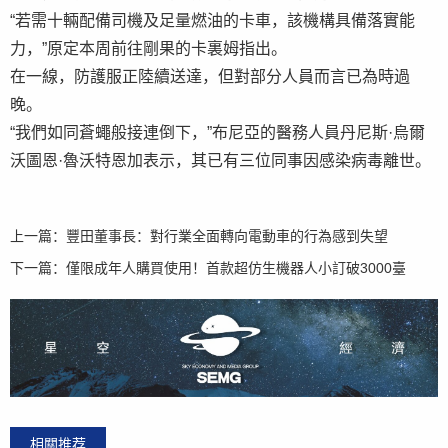
“若需十輛配備司機及足量燃油的卡車，該機構具備落實能
力，”原定本周前往剛果的卡裏姆指出。
在一線，防護服正陸續送達，但對部分人員而言已為時過
晚。
“我們如同蒼蠅般接連倒下，”布尼亞的醫務人員丹尼斯·烏爾
沃圖恩·魯沃特恩加表示，其已有三位同事因感染病毒離世。
上一篇：
豐田董事長：對行業全面轉向電動車的行為感到失望
下一篇：
僅限成年人購買使用！首款超仿生機器人小訂破3000臺
相關推荐