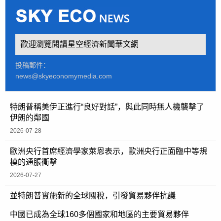
歡迎瀏覽閱讀星空經濟新聞華文網
投稿郵件：
news@skyeconomymedia.com
特朗普稱美伊正進行“良好對話”，與此同時無人機襲擊了
伊朗的鄰國
2026-07-28
歐洲央行首席經濟學家萊恩表示，歐洲央行正面臨中等規
模的通脹衝擊
2026-07-27
並特朗普實施新的全球關稅，引發貿易夥伴抗議
中國已成為全球160多個國家和地區的主要貿易夥伴