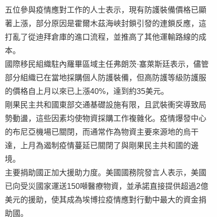
五位參與疫情應對工作的人士表示，現有防護裝備價格已顯
著上漲，部分原因是霍爾木茲海峽封鎖引發的連鎖反應，這
打亂了從迪拜倉庫的進口流程，並推高了其他運輸路線的成
本。
國際移民組織駐內羅畢區域主任弗朗茨·塞萊斯廷表示，儘管
部分組織已在當地採購個人防護裝備，但高防護等級防護服
的價格自上月以來已上漲40%，達到約35美元。
剛果民主共和國東部交通基礎設施有限，且武裝衝突導致局
勢動盪，這些因素均使物資採購工作複雜化。疫情爆發中心
的布尼亞機場已關閉，而通常作為物資主要來源地的烏干
達，上月為遏制疫情蔓延已關閉了與剛果民主共和國的邊
境。
主要捐助國正加大援助力度。美國國務院發言人表示，美國
已向受災國家運送150噸醫療物資，並承諾直接提供超過2億
美元的援助，使其成為埃博拉疫情應對行動中最大的資金捐
助國。