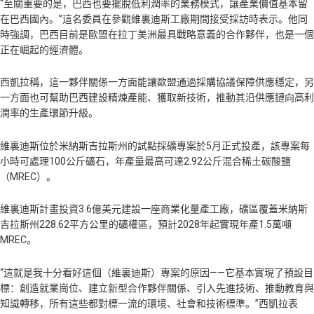
“至關重要的是，巴西也要擺脫低利潤率的業務模式，讓產業價值基本留
在巴西國內。”這名委員在參觀維裏迪斯工廠期間接受採訪時表示。他同
時強調，巴西目前是歐盟在拉丁美洲最具戰略意義的合作夥伴，也是一個
正在崛起的經濟體。
西凱拉稱，這一夥伴關係一方面能讓歐盟通過採購協議保障供應穩定，另
一方面也可幫助巴西建設精煉產能、獲取新技術，推動其沿供應鏈向高利
潤率的生產環節升級。
維裏迪斯位於米納斯吉拉斯州的試點採礦專案於5月正式投產，該專案每
小時可處理100公斤礦石，年產量最高可達2.92公斤混合稀土碳酸鹽
（MREC）。
維裏迪斯計畫投資3.6億美元建設一座商業化量產工廠，礦區覆蓋米納斯
吉拉斯州228.62平方公里的礦權區，預計2028年起實現年產1.5萬噸
MREC。
“這就是我十分看好這個（維裏迪斯）專案的原因——它基本實現了預設目
標：創造就業崗位、建立新型合作夥伴關係、引入先進技術、推動教育與
知識轉移，所有這些都對標一流的環境、社會和技術標準。”西凱拉表