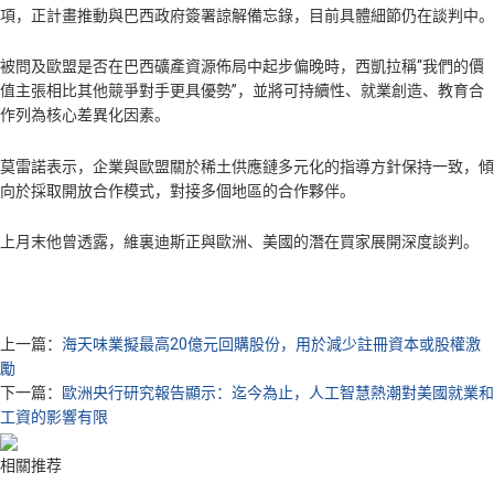
項，正計畫推動與巴西政府簽署諒解備忘錄，目前具體細節仍在談判中。
被問及歐盟是否在巴西礦產資源佈局中起步偏晚時，西凱拉稱“我們的價
值主張相比其他競爭對手更具優勢”，並將可持續性、就業創造、教育合
作列為核心差異化因素。
莫雷諾表示，企業與歐盟關於稀土供應鏈多元化的指導方針保持一致，傾
向於採取開放合作模式，對接多個地區的合作夥伴。
上月末他曾透露，維裏迪斯正與歐洲、美國的潛在買家展開深度談判。
上一篇：
海天味業擬最高20億元回購股份，用於減少註冊資本或股權激
勵
下一篇：
歐洲央行研究報告顯示：迄今為止，人工智慧熱潮對美國就業和
工資的影響有限
相關推荐