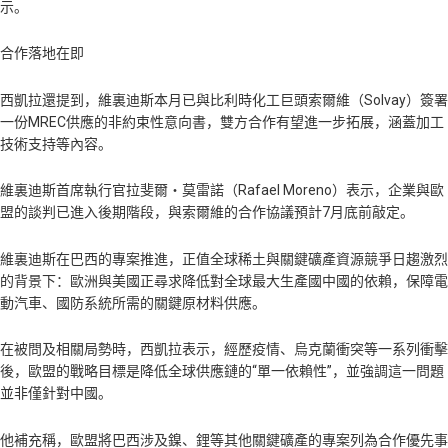
示。
合作落地在即
西凱拉還提到，維裏迪斯本月已與比利時化工巨頭索爾維（Solvay）簽署
一份MREC供應的非約束性意向書，雙方合作有望進一步拓展，涵蓋加工
技術支持等內容。
維裏迪斯首席執行官拉斐爾・莫雷諾（Rafael Moreno）表示，企業與歐
盟的談判已進入後期階段，與索爾維的合作協議預計7月底前敲定。
維裏迪斯在巴西的專案推進，正值全球稀土與關鍵礦產資源競爭日趨激烈
的背景下：歐洲與美國正尋求降低對全球最大生產國中國的依賴，保障電
動汽車、國防系統所需的關鍵原材料供應。
在被問及相關局勢時，西凱拉表示，經歷疫情、烏克蘭衝突等一系列衝擊
後，歐盟的戰略目標是降低全球供應鏈的“單一依賴性”，並強調這一問題
並非僅針對中國。
他補充稱，歐盟將巴西涉及鎳、鋰等其他關鍵礦產的專案列為合作優先事