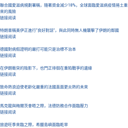
聯合國愛滋病規劃署稱，隨著資金減少18%，全球面臨愛滋病疫情捲土重
來的風險
链接阅读
特朗普稱美伊正進行“良好對話”，與此同時無人機襲擊了伊朗的鄰國
链接阅读
德國對病假證明的嚴打可能只是治標不治本
链接阅读
在伊朗衝突的陰影下，也門正徘徊在重陷戰爭的邊緣
链接阅读
致命熱浪迫使老齡化嚴重的法國直面更炎熱的未來
链接阅读
馬克龍與梅爾茨會晤之際，法德防務合作面臨壓力
链接阅读
旅遊旺季來臨之際，希臘島嶼面臨乾旱