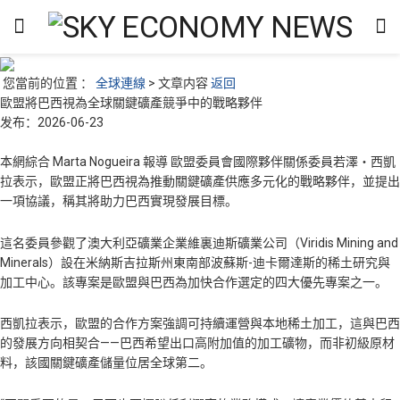
您當前的位置 ：
全球連線
> 文章内容
返回
歐盟將巴西視為全球關鍵礦產競爭中的戰略夥伴
发布：2026-06-23
本網綜合 Marta Nogueira 報導 歐盟委員會國際夥伴關係委員若澤・西凱
拉表示，歐盟正將巴西視為推動關鍵礦產供應多元化的戰略夥伴，並提出
一項協議，稱其將助力巴西實現發展目標。
這名委員參觀了澳大利亞礦業企業維裏迪斯礦業公司（Viridis Mining and
Minerals）設在米納斯吉拉斯州東南部波蘇斯-迪卡爾達斯的稀土研究與
加工中心。該專案是歐盟與巴西為加快合作選定的四大優先專案之一。
西凱拉表示，歐盟的合作方案強調可持續運營與本地稀土加工，這與巴西
的發展方向相契合——巴西希望出口高附加值的加工礦物，而非初級原材
料，該國關鍵礦產儲量位居全球第二。