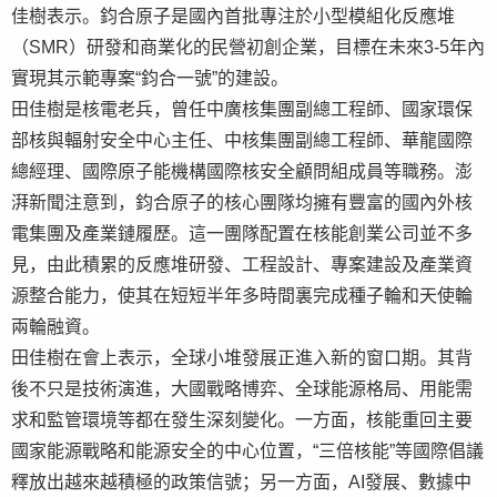
佳樹表示。鈞合原子是國內首批專注於小型模組化反應堆
（SMR）研發和商業化的民營初創企業，目標在未來3-5年內
實現其示範專案“鈞合一號”的建設。
田佳樹是核電老兵，曾任中廣核集團副總工程師、國家環保
部核與輻射安全中心主任、中核集團副總工程師、華龍國際
總經理、國際原子能機構國際核安全顧問組成員等職務。澎
湃新聞注意到，鈞合原子的核心團隊均擁有豐富的國內外核
電集團及產業鏈履歷。這一團隊配置在核能創業公司並不多
見，由此積累的反應堆研發、工程設計、專案建設及產業資
源整合能力，使其在短短半年多時間裏完成種子輪和天使輪
兩輪融資。
田佳樹在會上表示，全球小堆發展正進入新的窗口期。其背
後不只是技術演進，大國戰略博弈、全球能源格局、用能需
求和監管環境等都在發生深刻變化。一方面，核能重回主要
國家能源戰略和能源安全的中心位置，“三倍核能”等國際倡議
釋放出越來越積極的政策信號；另一方面，AI發展、數據中