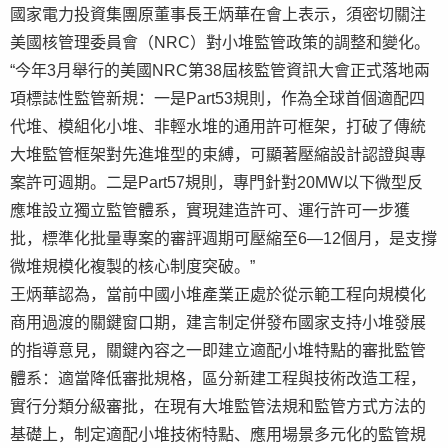
國家電力投資集團原董事長王炳華在會上表示，須密切關注
美國核管理委員會（NRC）對小堆監管政策的調整和變化。
“今年3月舉行的美國NRC第38屆核監管資訊大會正式落地兩
項標誌性監管新規：一是Part53規則，作為全球首個適配四
代堆、模組化小堆、非輕水堆的通用許可框架，打破了傳統
大堆監管框架對先進堆型的束縛，可顯著壓縮設計認證與專
案許可週期。二是Part57規則，專門針對20MW以下微型反
應堆設立獨立監管體系，實現建造許可、運行許可一步獲
批，標準化批量專案的審評週期可壓縮至6—12個月，是支撐
微堆規模化複製的核心制度突破。”
王炳華認為，當前中國小堆產業正處於從示範工程向規模化
商用過渡的關鍵窗口期，建言制定併發布國家支持小堆發展
的指導意見，關鍵內容之一即建立適配小堆特點的審批監管
體系：適當降低審批規格，區分新建工程與技術改造工程，
實行分類分級審批，在現有大堆監管法規和監管方式方法的
基礎上，制定適配小堆技術特點、應用場景多元化的監管規