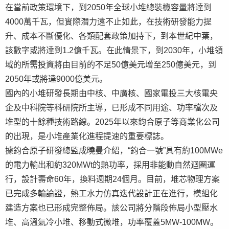
在當前政策環境下，到2050年全球小堆總裝機容量將達到
4000萬千瓦，但實際潛力遠不止如此，在技術研發能力提
升、成本不斷優化、各類配套政策加持下，到本世紀中葉，
該數字或將達到1.2億千瓦。在此情景下，到2030年，小堆領
域的所需投資將由目前的不足50億美元增至250億美元，到
2050年或將達9000億美元。
國內的小堆研發長期由中核、中廣核、國家電投三大核電央
企及中科院等科研院所主導，已形成不同用途、功率檔次及
堆型的十餘種技術路線。2025年以來鈞合原子等商業化公司
的出現，是小堆產業化進程提速的重要標誌。
據鈞合原子研發總監成曉曼介紹，“鈞合一號”具有約100MWe
的電力輸出和約320MWt的熱功率，採用非能動自然迴圈運
行，設計壽命60年，換料週期24個月。目前，堆芯物理方案
已完成多輪論證，熱工水力仿真迭代設計正在進行，模組化
建造方案也已形成完整佈局。該公司將分階段佈局小型壓水
堆、高溫氣冷小堆、移動式微堆，功率覆蓋5MW-100MW。