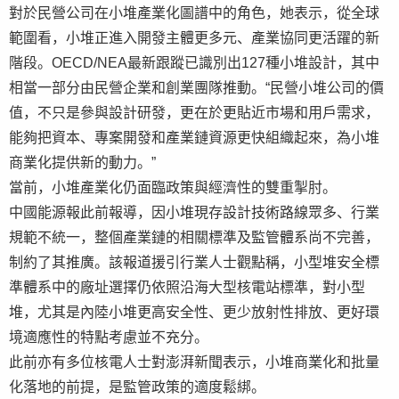
對於民營公司在小堆產業化圖譜中的角色，她表示，從全球
範圍看，小堆正進入開發主體更多元、產業協同更活躍的新
階段。OECD/NEA最新跟蹤已識別出127種小堆設計，其中
相當一部分由民營企業和創業團隊推動。“民營小堆公司的價
值，不只是參與設計研發，更在於更貼近市場和用戶需求，
能夠把資本、專案開發和產業鏈資源更快組織起來，為小堆
商業化提供新的動力。”
當前，小堆產業化仍面臨政策與經濟性的雙重掣肘。
中國能源報此前報導，因小堆現存設計技術路線眾多、行業
規範不統一，整個產業鏈的相關標準及監管體系尚不完善，
制約了其推廣。該報道援引行業人士觀點稱，小型堆安全標
準體系中的廠址選擇仍依照沿海大型核電站標準，對小型
堆，尤其是內陸小堆更高安全性、更少放射性排放、更好環
境適應性的特點考慮並不充分。
此前亦有多位核電人士對澎湃新聞表示，小堆商業化和批量
化落地的前提，是監管政策的適度鬆綁。