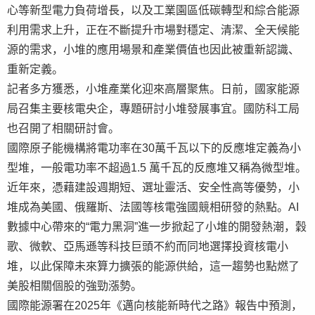
心等新型電力負荷增長，以及工業園區低碳轉型和綜合能源
利用需求上升，正在不斷提升市場對穩定、清潔、全天候能
源的需求，小堆的應用場景和產業價值也因此被重新認識、
重新定義。
記者多方獲悉，小堆產業化迎來高層聚焦。日前，國家能源
局召集主要核電央企，專題研討小堆發展事宜。國防科工局
也召開了相關研討會。
國際原子能機構將電功率在30萬千瓦以下的反應堆定義為小
型堆，一般電功率不超過1.5 萬千瓦的反應堆又稱為微型堆。
近年來，憑藉建設週期短、選址靈活、安全性高等優勢，小
堆成為美國、俄羅斯、法國等核電強國競相研發的熱點。AI
數據中心帶來的“電力黑洞”進一步掀起了小堆的開發熱潮，穀
歌、微軟、亞馬遜等科技巨頭不約而同地選擇投資核電小
堆，以此保障未來算力擴張的能源供給，這一趨勢也點燃了
美股相關個股的強勁漲勢。
國際能源署在2025年《邁向核能新時代之路》報告中預測，