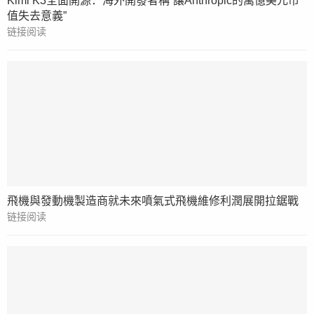
Kimi K3全面開源：海外開發者稱“讓Anthropic的萬億美元市
值失去意義”
链接阅读
飛機與發動機製造商就未來噴氣式飛機維修利潤展開拉鋸戰
链接阅读