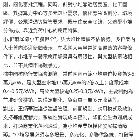
則，簡化審批流程。同時，針對小堆靠近居民區、化工園
區、數據算力中心等多元選址需求，優化應急區劃分、環境
評價、公眾溝通等監管要求，既守住安全底線，又適配小堆
分佈式、靠近負荷中心的應用特徵。
小堆“麻雀雖小五臟俱全”，與大堆比造價不佔優勢。多位業內
人士曾向澎湃新聞表示，在我國大容量電網高覆蓋的客觀條
件下，小堆單一發電應用場景具有局限性，與大型核電站相
比，並不具備市場競爭力。
據中國核能行業協會測算，當前國內示範小堆單位投資為3-5
萬元/kW，是大型壓水堆1.5萬元/kW的2倍以上；度電成本
0.4-0.5元/kWh，高於大型核電0.25-0.3元/kWh，主要制約為
首堆研發攤銷、設備定制化、負荷單一無多元收益等。
對此，王炳華建議從建設管理、前期規劃、應用模式及政策
支持等維度發力，系統性實現成本控制，降低全生命週期成
本，打通商業化落地通道，為小堆產業規模化發展掃清障
礙。“小堆發展必須走多場景、多元化、多聯供路線，打破單