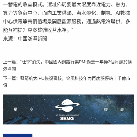
一發電的收益模式。選址佈局要最大限度靠近電力、熱力、
算力等負荷中心，面向工業供熱、海水淡化、制氫、AI數據
中心供電等高價值場景開展能源服務，通過熱電冷聯供、多
能互補提升專案整體收益水準。”
來源：中國澎湃新聞
上一篇：
“旺季”消失，中國國內鋼鐵行業PMI過去一年僅2個月處於擴
張區間
下一篇：
藍箭航太IPO恢復審核，金風科技年內再度漲停站上千億市
值