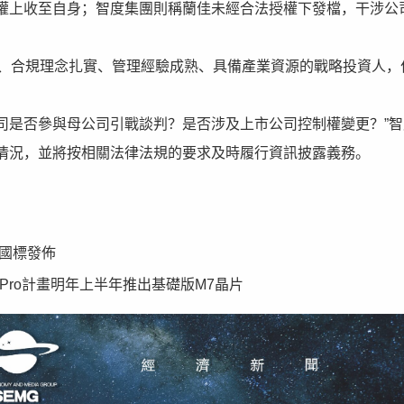
權上收至自身；智度集團則稱蘭佳未經合法授權下發檔，干涉公
良、合規理念扎實、管理經驗成熟、具備產業資源的戰略投資人，
公司是否參與母公司引戰談判？是否涉及上市公司控制權變更？”
情況，並將按相關法律法規的要求及時履行資訊披露義務。
國標發佈
k Pro計畫明年上半年推出基礎版M7晶片