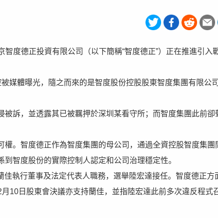
東北京智度德正投資有限公司（以下簡稱“智度德正”）正在推進引入
控被媒體曝光，隨之而來的是智度股份控股股東智度集團有限公
。
侵被訴，並透露其已被羈押於深圳某看守所；而智度集團此前卻
可權。智度德正作為智度集團的母公司，通過全資控股智度集團
係到智度股份的實際控制人認定和公司治理穩定性。
免去蘭佳執行董事及法定代表人職務，選舉陸宏達接任。智度德正方
6年2月10日股東會決議亦支持蘭佳，並指陸宏達此前多次違反程式