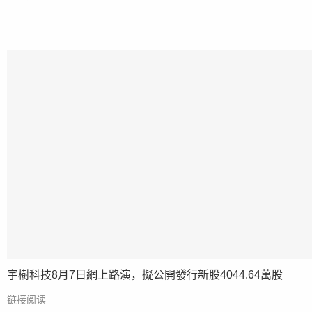
宇樹科技8月7日網上路演，擬公開發行新股4044.64萬股
链接阅读