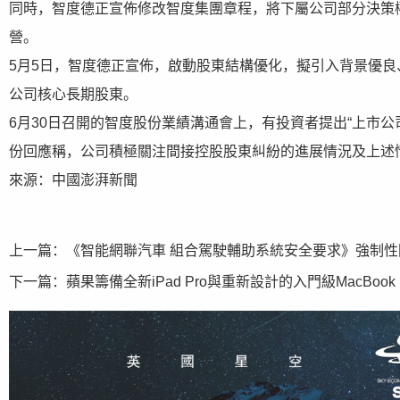
同時，智度德正宣佈修改智度集團章程，將下屬公司部分決策
營。
5月5日，智度德正宣佈，啟動股東結構優化，擬引入背景優
公司核心長期股東。
6月30日召開的智度股份業績溝通會上，有投資者提出“上市
份回應稱，公司積極關注間接控股股東糾紛的進展情況及上述
來源：中國澎湃新聞
上一篇：
《智能網聯汽車 組合駕駛輔助系統安全要求》強制性
下一篇：
蘋果籌備全新iPad Pro與重新設計的入門級MacBoo