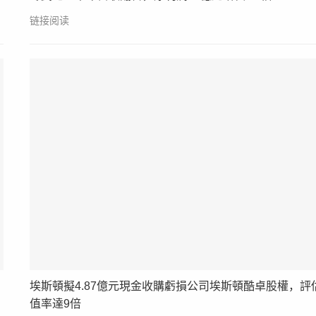
链接阅读
埃斯頓擬4.87億元現金收購虧損公司埃斯頓酷卓股權，評
值率達9倍