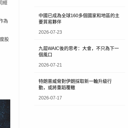
司經
中國已成為全球160多個國家和地區的主
作為
要貿易夥伴
2026-07-23
智度股
九屆WAIC後的思考：大會，不只為下一
個風口
2026-07-21
特朗普威脅對伊朗採取新一輪升級行
動，或將重蹈覆轍
2026-07-17