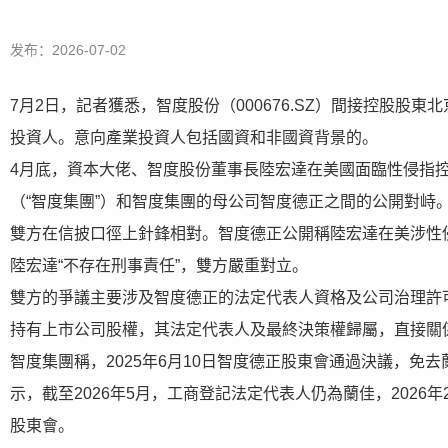
发布：2026-07-02
7月2日，記者獲悉，智度股份（000676.SZ）間接控股股
投資人。意向產業投資人包括國資和非國資背景的。
4月底，資本大佬、智度股份董事長陸宏達在美國面臨性侵指
（“智度集團”）和智度集團的母公司智度德正之間的公開對峙
雙方在信披口徑上針鋒相對。智度德正公開稱陸宏達在美涉性
陸宏達“不存在刑事責任”，雙方嚴重對立。
雙方的爭議主要涉及智度德正的法定代表人資格及公司治理許
持有上市公司股權，其法定代表人及最終決策權歸屬，直接關
智度集團稱，2025年6月10日智度德正股東會通過決議，
示，截至2026年5月，工商登記法定代表人仍為蘭佳，202
股東會。