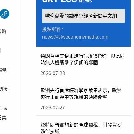
歡迎瀏覽閱讀星空經濟新聞華文網
投稿郵件：
戰略
news@skyeconomymedia.com
司
特朗普稱美伊正進行“良好對話”，與此同
時無人機襲擊了伊朗的鄰國
聲明
2026-07-28
間接
歐洲央行首席經濟學家萊恩表示，歐洲
央行正面臨中等規模的通脹衝擊
2026-07-27
面表
召集
並特朗普實施新的全球關稅，引發貿易
夥伴抗議