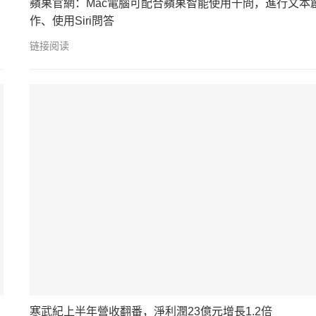
蘋果官網：Mac電腦可配合蘋果智能使用千問，進行文本
作、使用Siri問答
链接阅读
寒武紀上半年營收翻番，淨利潤23億元增長1.2倍