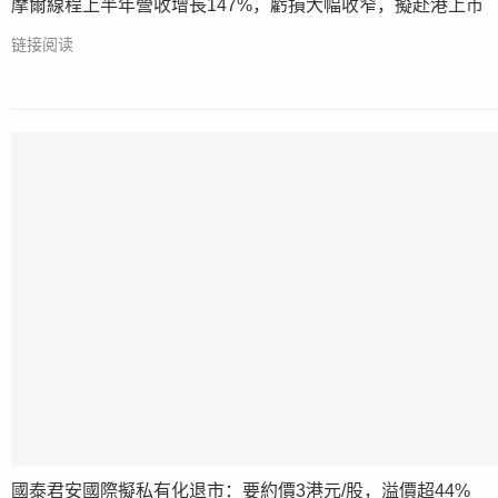
摩爾線程上半年營收增長147%，虧損大幅收窄，擬赴港上市
链接阅读
國泰君安國際擬私有化退市：要約價3港元/股，溢價超44%