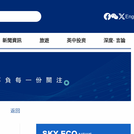
Eng
新聞資訊
旅遊
英中投资
深度· 言論
返回