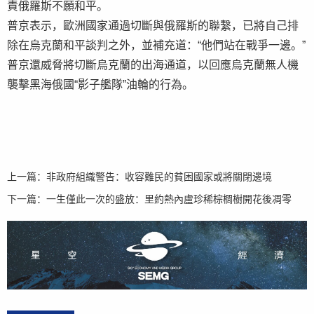
責俄羅斯不願和平。
普京表示，歐洲國家通過切斷與俄羅斯的聯繫，已將自己排
除在烏克蘭和平談判之外，並補充道：“他們站在戰爭一邊。”
普京還威脅將切斷烏克蘭的出海通道，以回應烏克蘭無人機
襲擊黑海俄國“影子艦隊”油輪的行為。
上一篇：
非政府組織警告：收容難民的貧困國家或將關閉邊境
下一篇：
一生僅此一次的盛放：里約熱內盧珍稀棕櫚樹開花後凋零