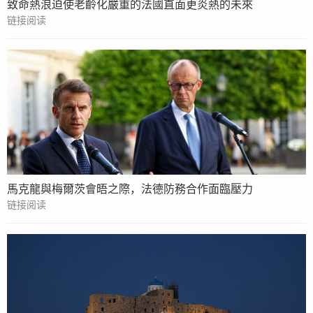
致命熱浪迫使老齡化嚴重的法國直面更炎熱的未來
链接阅读
馬克龍與梅爾茨會晤之際，法德防務合作面臨壓力
链接阅读