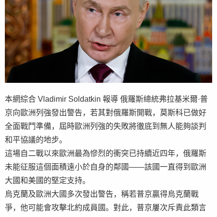
本網綜合 Vladimir Soldatkin 報導 俄羅斯總統弗拉基米爾·普
京向歐洲列強發出警告，若其對俄羅斯開戰，莫斯科已做好
全面戰鬥準備，屆時歐洲列強的失敗將徹底到無人能夠談判
和平協議的地步。
這場自二戰以來歐洲最為慘烈的衝突已持續近四年，俄羅斯
未能征服這個面積遠小於自身的鄰國——該國一直得到歐洲
大國和美國的堅定支持。
烏克蘭及歐洲大國多次發出警告，稱若普京贏得烏克蘭戰
爭，他可能會攻擊北約成員國。對此，普京屢次斥責此類言