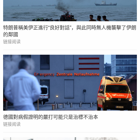
特朗普稱美伊正進行“良好對話”，與此同時無人機襲擊了伊朗
的鄰國
链接阅读
德國對病假證明的嚴打可能只是治標不治本
链接阅读