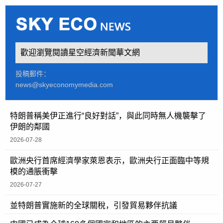
歡迎瀏覽閱讀星空經濟新聞華文網
投稿郵件：
news@skyeconomymedia.com
特朗普稱美伊正進行“良好對話”，與此同時無人機襲擊了
伊朗的鄰國
2026-07-28
歐洲央行首席經濟學家萊恩表示，歐洲央行正面臨中等規
模的通脹衝擊
2026-07-27
並特朗普實施新的全球關稅，引發貿易夥伴抗議