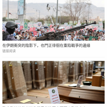
在伊朗衝突的陰影下，也門正徘徊在重陷戰爭的邊緣
链接阅读