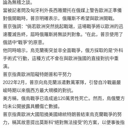
論為無稽之談。
當被記者問及匈牙利外長西雅爾托在俄媒上警告歐洲正準備
對俄開戰時，普京明確表示，俄羅斯不希望與歐洲開戰。
普京強調：“倘若歐洲突然挑起戰端，這場戰爭將以歐洲的迅
速覆滅告終，屆時俄羅斯將無談判對象。”在此，普京使用了
俄語中“戰爭”的原意。
他同時暗示，烏克蘭衝突並非全面戰爭，俄方採取的是“外科
手術式”行動，這種方式不會在與歐洲強國的直接對抗中重
演。
普京指責歐洲阻礙特朗普和平努力
2022年2月，普京向烏克蘭派遣數萬軍隊，引發自冷戰最嚴
峻時期以來俄西方最大規模的對抗。
美方稱，俄烏戰爭已造成逾120萬男性死亡。然而，烏俄雙方
均未公開披露具體傷亡數據。
普京指責歐洲大國阻撓美國總統特朗普結束烏克蘭戰爭的努
力，稱其故意提出莫斯科“絕對無法接受”的方案，以便事後指