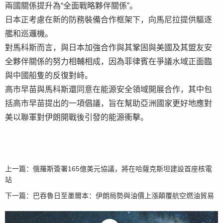
兩國關係提升為“全面戰略夥伴關係”。
日本正考慮在新的防務裝備合作框架下，向馬尼拉提供驅逐
艦和巡邏機。
對馬科斯而言，與日本加強合作與其鞏固與美國及其盟友安
全夥伴關係的努力相輔相成，因為菲律賓在爭議水域正面臨
與中國船隻的反復對峙。
高市早苗與馬科斯還同意在能源安全領域開展合作，其中包
括高市早苗提出的一項倡議，旨在幫助亞洲國家更好地應對
美以聯軍對伊朗開戰後引發的能源衝擊。
上一篇：
俄羅斯簽署165億美元協議，將在哈薩克斯坦建設首座核電
站
下一篇：
巴吞魯日至墨爾本：伊朗局勢與油價上漲顛覆航空燃油貿易