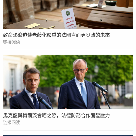
致命熱浪迫使老齡化嚴重的法國直面更炎熱的未來
链接阅读
馬克龍與梅爾茨會晤之際，法德防務合作面臨壓力
链接阅读