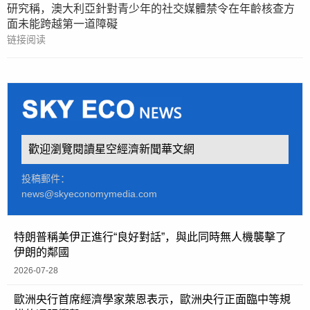
研究稱，澳大利亞針對青少年的社交媒體禁令在年齡核查方
面未能跨越第一道障礙
链接阅读
歡迎瀏覽閱讀星空經濟新聞華文網
投稿郵件：
news@skyeconomymedia.com
特朗普稱美伊正進行“良好對話”，與此同時無人機襲擊了
伊朗的鄰國
2026-07-28
歐洲央行首席經濟學家萊恩表示，歐洲央行正面臨中等規