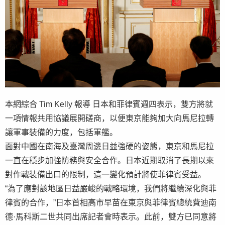
本網綜合 Tim Kelly 報導 日本和菲律賓週四表示，雙方將就
一項情報共用協議展開磋商，以便東京能夠加大向馬尼拉轉
讓軍事裝備的力度，包括軍艦。
面對中國在南海及臺灣周邊日益強硬的姿態，東京和馬尼拉
一直在穩步加強防務與安全合作。日本近期取消了長期以來
對作戰裝備出口的限制，這一變化預計將使菲律賓受益。
“為了應對該地區日益嚴峻的戰略環境，我們將繼續深化與菲
律賓的合作，”日本首相高市早苗在東京與菲律賓總統費迪南
德·馬科斯二世共同出席記者會時表示。此前，雙方已同意將