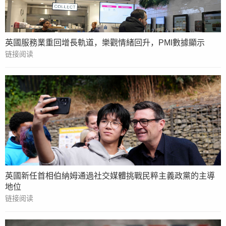
英國服務業重回增長軌道，樂觀情緒回升，PMI數據顯示
链接阅读
英國新任首相伯納姆通過社交媒體挑戰民粹主義政黨的主導
地位
链接阅读