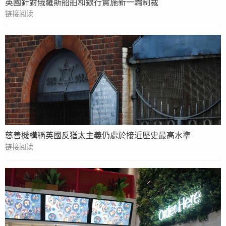
英國針對俄羅斯船舶和銀行實施新一輪制裁
链接阅读
慈善機構稱英國反猶太主義仍處於接近歷史最高水準
链接阅读