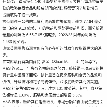
升 58%。這家擁有 140 年曆史的英國最大零售商重新塑造業
務的戰略使得食品和服裝部門的銷售額都實現了強勁增長，
從而取得了這一成就。
該公司週三公佈的年度利潤高於市場預期，達到 7.164 億英
鎊（約合 9.13 億美元）的稅前和調整專案前利潤，而分析師
預測的利潤為 6.65-7.05 億英鎊，2022/23 財年的利潤為
4.533 億英鎊。
這家英國零售商還宣佈有信心在新的財政年度取得更大的進
步。
在首席執行官斯圖爾特·麥金（Stuart Machin）的領導下，
M&S 經過二十年失敗的扭虧為盈努力，終於從一項昂貴的投
資計畫中獲得了回報。該計畫旨在提高服裝和食品的品質和
價值，升級技術和電子商務運營，並徹底改造其門店設施。
M&S 的銷售額增長 9.4%，達到 131 億英鎊。其中，食品銷
售額增長 13.0%，服裝和家居銷售額增長 5.3%。
M&S 表示，鑒於其在銷量增長、市場份額和自由現金流方面