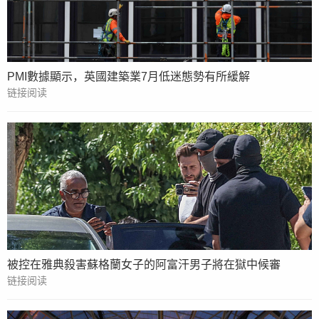
PMI數據顯示，英國建築業7月低迷態勢有所緩解
链接阅读
被控在雅典殺害蘇格蘭女子的阿富汗男子將在獄中候審
链接阅读