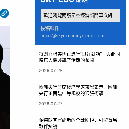
歡迎瀏覽閱讀星空經濟新聞華文網
投稿郵件：
news@skyeconomymedia.com
特朗普稱美伊正進行“良好對話”，與此同
時無人機襲擊了伊朗的鄰國
2026-07-28
歐洲央行首席經濟學家萊恩表示，歐洲
央行正面臨中等規模的通脹衝擊
2026-07-27
並特朗普實施新的全球關稅，引發貿易
夥伴抗議