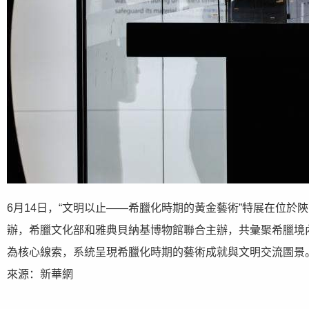
6月14日，“文明以止——希臘化時期的黃金藝術”特展在位
辦，希臘文化部和雅典貝納基博物館聯合主辦，共彙聚希臘境內
為核心線索，系統呈現希臘化時期的藝術成就與文明交流圖景。展
來源：新華網