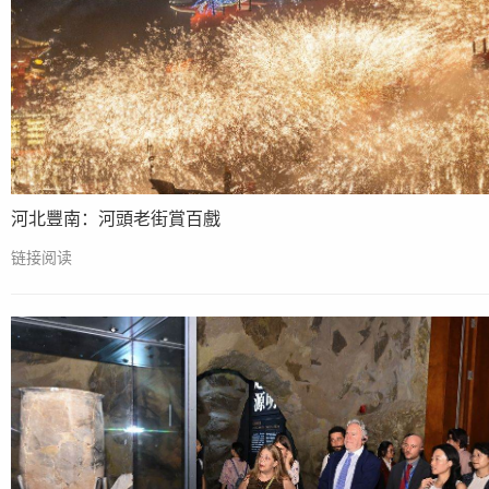
河北豐南：河頭老街賞百戲
链接阅读