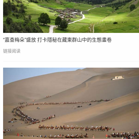
“嘉查梅朵”盛放 打卡隱秘在藏東群山中的生態畫卷
链接阅读