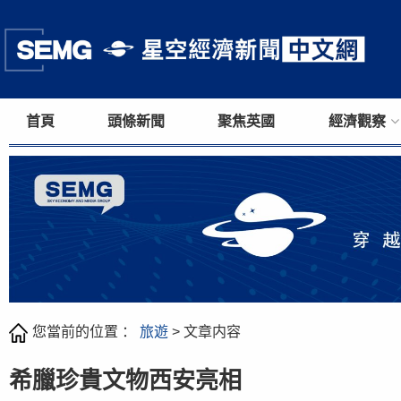
首頁
頭條新聞
聚焦英國
經濟觀察
您當前的位置 ：
旅遊
> 文章内容
希臘珍貴文物西安亮相