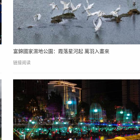
富錦國家濕地公園：霞落星河起 萬羽入畫來
链接阅读