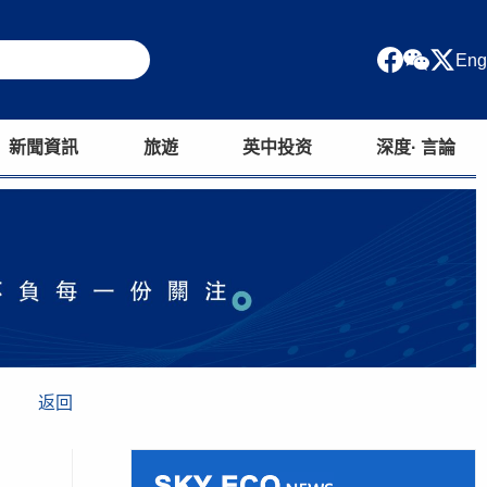
Eng
新聞資訊
旅遊
英中投资
深度· 言論
返回