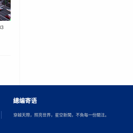
3
總编寄语
穿越天際，照亮世界，星空新聞，不負每一份關注。