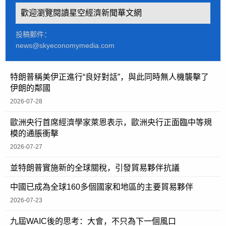
歡迎瀏覽閱讀星空經濟新聞華文網
投稿郵件：
news@skyeconomymedia.com
特朗普稱美伊正進行“良好對話”，與此同時無人機襲擊了
伊朗的鄰國
2026-07-28
歐洲央行首席經濟學家萊恩表示，歐洲央行正面臨中等規
模的通脹衝擊
2026-07-27
並特朗普實施新的全球關稅，引發貿易夥伴抗議
中國已成為全球160多個國家和地區的主要貿易夥伴
2026-07-23
九屆WAIC後的思考：大會，不只為下一個風口