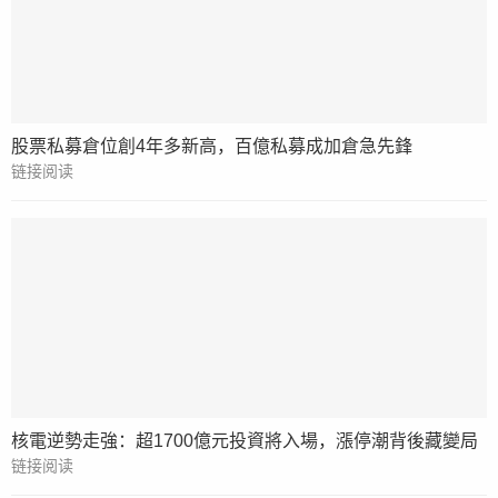
股票私募倉位創4年多新高，百億私募成加倉急先鋒
链接阅读
核電逆勢走強：超1700億元投資將入場，漲停潮背後藏變局
链接阅读