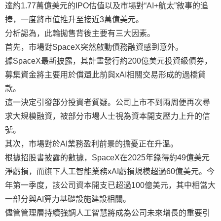
達約1.77萬億美元的IPO估值以及市場對“AI+航太”敘事的追
捧，一度將市值推升至接近3萬億美元。
分析認為，此輪拋售背後主要有三大因素。
首先，市場對SpaceX突然啟動債務融資感到意外。
據SpaceX最新披露，其計畫發行約200億美元投資級債券，
募集資金將主要用於償還此前與xAI相關交易形成的過橋貸
款。
這一決定引發部分投資者質疑。公司上市不到兩周便再次尋
求大規模融資，被部分市場人士視為資本開支壓力上升的信
號。
其次，市場對於AI業務盈利前景的擔憂正在升溫。
根據招股書披露的數據，SpaceX在2025年錄得約49億美元
淨虧損，而旗下人工智能業務xAI虧損規模超過60億美元。今
年第一季度，該公司資本開支已超過100億美元，其中相當大
一部分與AI算力基礎設施建設相關。
儘管管理層持續強調人工智慧將成為公司未來增長的重要引