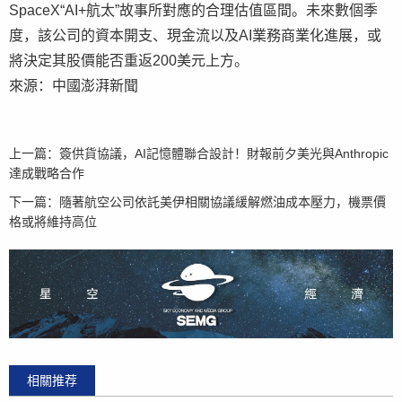
SpaceX“AI+航太”故事所對應的合理估值區間。未來數個季
度，該公司的資本開支、現金流以及AI業務商業化進展，或
將決定其股價能否重返200美元上方。
來源：中國澎湃新聞
上一篇：
簽供貨協議，AI記憶體聯合設計！財報前夕美光與Anthropic
達成戰略合作
下一篇：
隨著航空公司依託美伊相關協議緩解燃油成本壓力，機票價
格或將維持高位
相關推荐