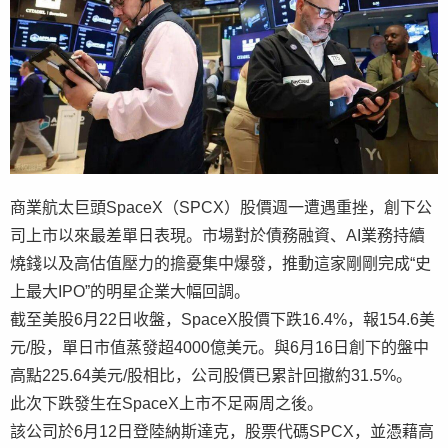
商業航太巨頭SpaceX（SPCX）股價週一遭遇重挫，創下公
司上市以來最差單日表現。市場對於債務融資、AI業務持續
燒錢以及高估值壓力的擔憂集中爆發，推動這家剛剛完成“史
上最大IPO”的明星企業大幅回調。
截至美股6月22日收盤，SpaceX股價下跌16.4%，報154.6美
元/股，單日市值蒸發超4000億美元。與6月16日創下的盤中
高點225.64美元/股相比，公司股價已累計回撤約31.5%。
此次下跌發生在SpaceX上市不足兩周之後。
該公司於6月12日登陸納斯達克，股票代碼SPCX，並憑藉高