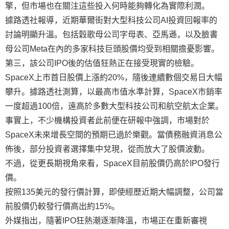
擎，但市場也在關注這些投入何時能夠轉化為實際利潤。
據路透社報導，近期華爾街對大型科技公司AI投資回報率的
討論明顯升溫。包括穀歌母公司字母表、亞馬遜，以及臉書
母公司Meta在內的多家科技巨頭股價均受到相關擔憂影響。
第三，該公司IPO後的估值狂熱正在接受現實的檢驗。
SpaceX上市首日股價上漲約20%，隨後連續數個交易日大幅
攀升。據路透社測算，以最高市值水準計算，SpaceX市銷率
一度超過100倍，遠高於多數大型科技公司和航空航太企業。
事實上，不少機構投資者此前便在研報中強調，市場對於
SpaceX未來增長空間的預期已過於樂觀。當債務融資消息公
佈後，部分投資者選擇集中兌現，從而放大了股價波動。
不過，從更長期視角來看，SpaceX目前股價仍高於IPO發行
價。
按照135美元的發行價計算，即使經歷近期大幅調整，公司當
前股價仍較發行價高出約15%。
外媒指出，隨著IPO狂熱潮逐漸降溫，市場正在重新審視