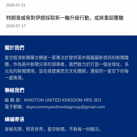
2026-07-21
特朗普威脅對伊朗採取新一輪升級行動，或將重蹈覆轍
2026-07-17
關於我們
星空經濟新聞華文網是一家專注於提供英中兩國最新資訊的新聞媒
體，作為英中新聞分享的領導者，我們致力於打造一個全球化、多
元化的新聞環境，旨在搭建東西方文化橋樑，連接同一星空下的每
一處角落。
聯絡我們
編 輯 部：KINGTON UNITED KINGDOM HR5 3DJ
電子郵箱：skyeconomyandmediagroup@gmail.com
總编寄语
穿越天際，照亮世界，星空新聞，不負每一份關注。