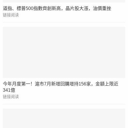
道指、標普500指數齊創新高，晶片股大漲，油價重挫
链接阅读
今年月度第一！滬市7月新增回購增持156家，金額上限近
341億
链接阅读