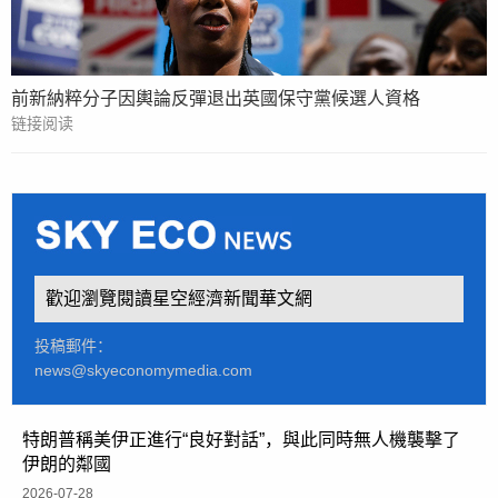
前新納粹分子因輿論反彈退出英國保守黨候選人資格
链接阅读
歡迎瀏覽閱讀星空經濟新聞華文網
投稿郵件：
news@skyeconomymedia.com
特朗普稱美伊正進行“良好對話”，與此同時無人機襲擊了
伊朗的鄰國
2026-07-28