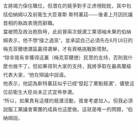
言將竭力保住職位，但潛在的競爭對手正虎視眈眈，其中包
括伯納姆以及前衛生大臣韋斯·斯特裏廷——後者上月因抗議
首相的執政表現而辭職。
當被問及政治抱負時，此前曾兩次競選工黨領袖未果的伯納
姆表示，他不想“操之過急”，並承認自己必須先在6月18日的
梅克菲爾德選區贏得選舉，才有資格挑戰斯塔默。
“除非我有幸獲得這裏（梅克菲爾德）民眾的支持，否則我什
麼也做不了。但如果得到大家的支持，我將爭取在最高層級
代表大家，”他在辯論中說道。
他表示，他認為斯特裏廷似乎已經“發起了黨魁競選”，儘管這
位前衛生大臣尚未正式宣佈參選。
“所以，如果真有這樣的競選活動，我會考慮加入。但我必須
說服工黨議會黨團的成員也這麼做。這就是唯一的問題，”伯
納姆說。