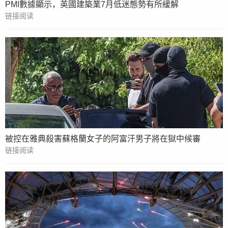
PMI數據顯示，英國建築業7月低迷態勢有所緩解
链接阅读
被控在雅典殺害蘇格蘭女子的阿富汗男子將在獄中候審
链接阅读