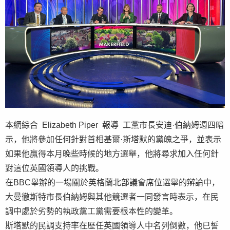
本網綜合 Elizabeth Piper 報導 工黨市長安迪·伯納姆週四暗
示，他將參加任何針對首相基爾·斯塔默的黨魄之爭，並表示
如果他贏得本月晚些時候的地方選舉，他將尋求加入任何針
對這位英國領導人的挑戰。
在BBC舉辦的一場關於英格蘭北部議會席位選舉的辯論中，
大曼徹斯特市長伯納姆與其他競選者一同發言時表示，在民
調中處於劣勢的執政黨工黨需要根本性的變革。
斯塔默的民調支持率在歷任英國領導人中名列倒數，他已誓