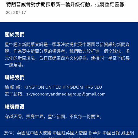
特朗普威脅對伊朗採取新一輪升級行動，或將重蹈覆轍
2026-07-17
關於我們
星空經濟新聞華文網是一家專注於提供英中兩國最新資訊的新聞媒
體，作為英中新聞分享的領導者，我們致力於打造一個全球化、多
元化的新聞環境，旨在搭建東西方文化橋樑，連接同一星空下的每
一處角落。
聯絡我們
編 輯 部：KINGTON UNITED KINGDOM HR5 3DJ
電子郵箱：skyeconomyandmediagroup@gmail.com
總编寄语
穿越天際，照亮世界，星空新聞，不負每一份關注。
友情：英國駐中國大使館 中國駐英國大使館 新華網 中國日報 鳳凰網