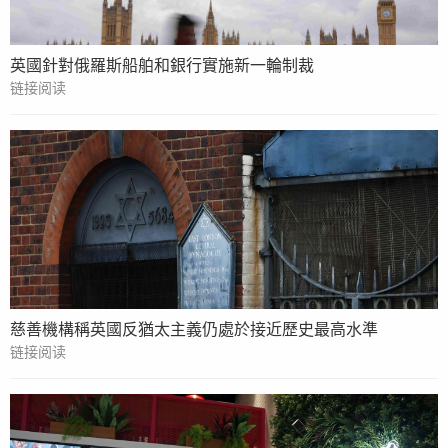
英國針對俄羅斯船舶和銀行實施新一輪制裁
链接阅读
慈善機構稱英國反猶太主義仍處於接近歷史最高水準
链接阅读