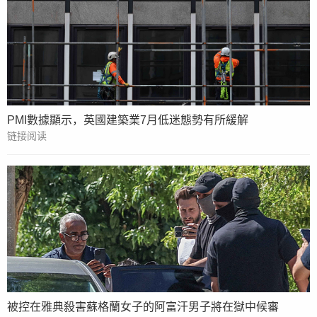
PMI數據顯示，英國建築業7月低迷態勢有所緩解
链接阅读
被控在雅典殺害蘇格蘭女子的阿富汗男子將在獄中候審