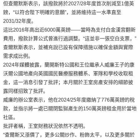
但查爾默斯表示，該撥款將於2027/28年度首次削減至1億英
鎊，“以符合陛下明確的意願”，並將維持這一水準直至
2031/32年度。
這比2016年高出近6000萬英鎊——當時為支付白金漢宮翻新
費用，撥款計算公式曾進行過調整。“這並非一張空白支票，”
查爾默斯表示，並補充說已設有保障措施以確保金額與實際
需求成比例。
2024年媒體披露，蘭開斯特公國和王位繼承人威廉王子的康
沃爾公國地產向英國國民醫療服務體系、軍隊和學校收取租
金，這一消息引發了批評；本月關於王室房產安排的細節披
露同樣招致了批評。
威廉的辦公室表示，他在2024/25年度繳納了776萬英鎊的稅
款，並指示將一處已關閉監獄產生的150萬英鎊租金用於當地
社區。
批評者稱，王室財務狀況依然不透明。
“查爾斯又漲價了，更多公關炒作、粉飾太平，以及更多關於