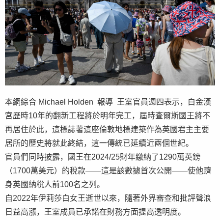
本網綜合 Michael Holden 報導 王室官員週四表示，白金漢
宮歷時10年的翻新工程將於明年完工，屆時查爾斯國王將不
再居住於此，這標誌著這座倫敦地標建築作為英國君主主要
居所的歷史將就此終結，這一傳統已延續近兩個世紀。
官員們同時披露，國王在2024/25財年繳納了1290萬英鎊
（1700萬美元）的稅款——這是該數據首次公開——使他躋
身英國納稅人前100名之列。
自2022年伊莉莎白女王逝世以來，隨著外界審查和批評聲浪
日益高漲，王室成員已承諾在財務方面提高透明度。