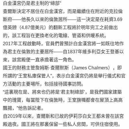
白金漢宮仍是君主制的“總部”
查爾斯決定不居住在白金漢宮，而是繼續住在附近的克拉倫
斯府——他長久以來的倫敦居所——這一決定是在耗資3.69
億英鎊（4.87億美元）的翻新工程將於明年完工之前做出
的，該工程旨在更換老化的電線、管道和供暖系統。
2017年工程啟動時，官員們曾預計白金漢宮將一如既往地作
為君主在倫敦的主要居所——自1837年維多利亞女王登基以
來，該宮殿便一直承擔著這一角色。
國王的財務主管詹姆斯·查爾默斯（James Chalmers），即
所謂的“王室私庫保管人”，表示白金漢宮仍將是舉行儀式和官
方活動的主要場所，包括接待國事訪問。
“這裏現在是、將來也仍將是‘君主制總部’，是我們國家建築
中的瑰寶，每當陛下在倫敦時，王室旗幟都會在屋頂上高高
飄揚，”他告訴記者。
自2019年以來，查爾斯和已故的伊莉莎白女王都未曾在該宮
殿過夜。國王將在那裏保留一些私人房間，可供住宿使用。