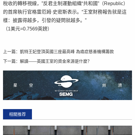
稅收的轉移視線，”反君主制運動組織“共和國”（Republic）
的首席執行官格雷厄姆·史密斯表示。“王室財務報告就是這
樣：披露得越多，引發的疑問就越多。”
（1美元=0.7569英鎊）
上一篇：
凱特王妃登頂英國三座最高峰 為癌症慈善機構籌款
下一篇：
解讀——英國王室的資金來源是什麼？
相關推荐