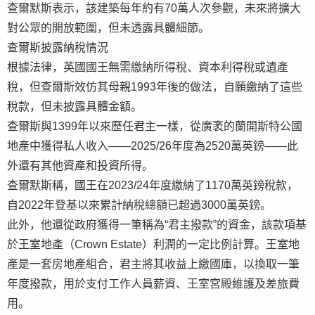
查爾默斯表示，該建築每年約有70萬人次參觀，未來將擴大
對公眾的開放範圍，但未透露具體細節。
查爾斯披露納稅情況
根據法律，英國國王無需繳納所得稅、資本利得稅或遺產
稅，但查爾斯效仿其母親1993年後的做法，自願繳納了這些
稅款，但未披露具體金額。
查爾斯與1399年以來歷任君主一樣，從廣袤的蘭開斯特公國
地產中獲得私人收入——2025/26年度為2520萬英鎊——此
外還有其他資產和投資所得。
查爾默斯稱，國王在2023/24年度繳納了1170萬英鎊稅款，
自2022年登基以來累計納稅總額已超過3000萬英鎊。
此外，他還從政府獲得一筆稱為“君主撥款”的資金，該款項基
於王室地產（Crown Estate）利潤的一定比例計算。王室地
產是一套房地產組合，君主將其收益上繳國庫，以換取一筆
年度撥款，用於支付工作人員薪資、王室宮殿維護及差旅費
用。