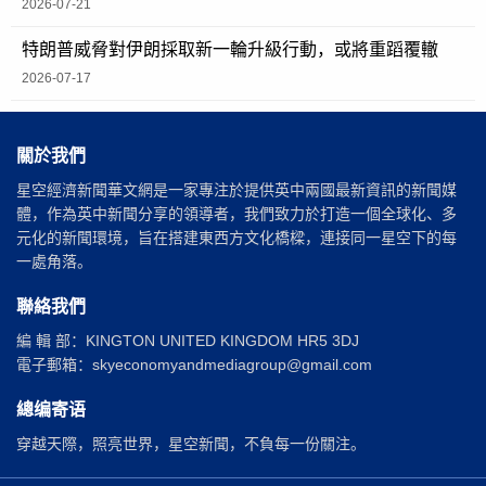
2026-07-21
特朗普威脅對伊朗採取新一輪升級行動，或將重蹈覆轍
2026-07-17
關於我們
星空經濟新聞華文網是一家專注於提供英中兩國最新資訊的新聞媒
體，作為英中新聞分享的領導者，我們致力於打造一個全球化、多
元化的新聞環境，旨在搭建東西方文化橋樑，連接同一星空下的每
一處角落。
聯絡我們
編 輯 部：KINGTON UNITED KINGDOM HR5 3DJ
電子郵箱：skyeconomyandmediagroup@gmail.com
總编寄语
穿越天際，照亮世界，星空新聞，不負每一份關注。