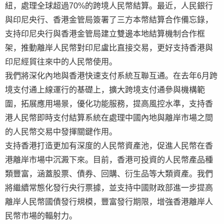
紐，處理全球超過70%的跨境人民幣結算。最近，人民銀行
與印尼央行、香港金管局簽署了三方本幣結算合作備忘錄，
支持印尼央行與香港金管局建立雙邊本地結算機制合作框
架，推動離岸人民幣對印尼盧比直接交易，更好支持香港與
印尼經貿往來中的人民幣使用。
我們將深化內地與香港快速支付系統互聯互通。在去年6月跨
境支付通上線運行的基礎上，擴大跨境支付通參與機構範
圍，拓展應用場景，優化功能服務，提高風控水準，支持香
港人民幣即時支付結算系統在處理中國內地與離岸市場之間
的人民幣交易中發揮關鍵作用。
支持香港打造更加有深度的人民幣資產池，促進人民幣在香
港離岸市場中沉澱下來。目前，香港可投資的人民幣產品種
類豐富，涵蓋股票、債券、回購、衍生品等大類資產。我們
將繼續常態化發行央行票據，並支持中國財政部進一步提高
離岸人民幣國債發行規模，豐富發行期限，增強香港離岸人
民幣市場的輻射力。