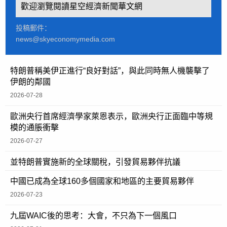
歡迎瀏覽閱讀星空經濟新聞華文網
投稿郵件：
news@skyeconomymedia.com
特朗普稱美伊正進行“良好對話”，與此同時無人機襲擊了
伊朗的鄰國
2026-07-28
歐洲央行首席經濟學家萊恩表示，歐洲央行正面臨中等規
模的通脹衝擊
2026-07-27
並特朗普實施新的全球關稅，引發貿易夥伴抗議
中國已成為全球160多個國家和地區的主要貿易夥伴
2026-07-23
九屆WAIC後的思考：大會，不只為下一個風口