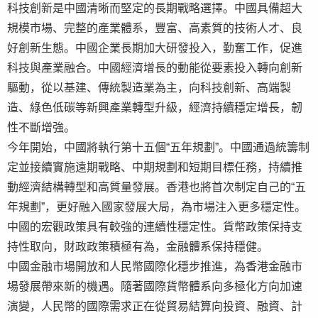
科技創新是中國清晰而堅定的長期戰略選擇。中國具備超大
規模市場、完整的產業體系，豐富、高素質的技術人才、良
好創新生態。中國企業長期加大研發投入，勤奮工作，促進
科技與產業融合。中國經濟增長的動能從要素投入轉向創新
驅動，從以基建、傳統製造業為主，向科技創新、高端製
造、綠色低碳等新興產業轉型升級，經濟持續穩定增長，韌
性不斷增強。
今年開始，中國將執行第十五個“五年規劃”。中國通過統籌制
定並接續實施遠期戰略、中期規劃和短期目標任務，持續推
動經濟結構轉型和高質量發展。香港也將首次制定自己的“五
年規劃”，更好融入國家發展大局，為市場注入更多穩定性。
中國的宏觀政策具有較強的連續性穩定性。貨幣政策保持支
持性取向，財政政策積極有為，金融體系保持穩健。
中國金融市場開放和人民幣國際化穩步推進，為香港金融市
場發展帶來新的機遇。隨著國際貨幣體系向多極化方向加速
演變，人民幣的國際需求正在從貿易結算向投資、融資、計