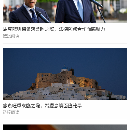
馬克龍與梅爾茨會晤之際，法德防務合作面臨壓力
链接阅读
旅遊旺季來臨之際，希臘島嶼面臨乾旱
链接阅读