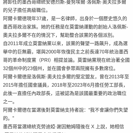
將卸任的墨西哥總統安德烈斯-曼努埃爾·洛佩斯·奧夫拉多爾
的兒子擔任高級職位。
阿爾卡爾德現年37歲，是一名律師，出身於一個歷史悠久的
墨西哥政治家族。她的任務是在莫雷納運動的創始人洛佩斯-
奧夫拉多爾不在的情況下，幫助整合該黨的各個派別。
自2011年成立莫雷納黨以來，該黨的聲望一路飆升，成為選
舉中的巨無霸，堪與2000年恢復民主之前長達70年統治墨西
哥的革命制度黨（PRI）相提並論。莫雷納黨現在統治著全國
32個州中的23個州，並在國會參眾兩院擁有多數席位。
阿爾卡爾德是洛佩斯·奧夫拉多爾的堅定盟友，曾在2013年至
2015年擔任國會議員，2018年至2023年6月擔任勞工部長，
此後一直擔任內政部長，這被認為是該國最重要的政治職位
之一。
阿爾卡爾德在當選後對莫雷納支持者說：“我不會讓你們失望
的。”
墨西哥當選總統克勞迪婭·謝因鮑姆隨後在 X 上說，她相信