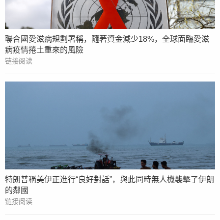
聯合國愛滋病規劃署稱，隨著資金減少18%，全球面臨愛滋
病疫情捲土重來的風險
链接阅读
特朗普稱美伊正進行“良好對話”，與此同時無人機襲擊了伊朗
的鄰國
链接阅读