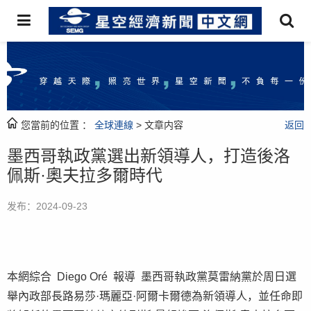
您當前的位置 ：
全球連線
> 文章内容
返回
墨西哥執政黨選出新領導人，打造後洛
佩斯·奧夫拉多爾時代
发布：2024-09-23
本網綜合 Diego Oré 報導 墨西哥執政黨莫雷納黨於周日選
舉內政部長路易莎·瑪麗亞·阿爾卡爾德為新領導人，並任命即