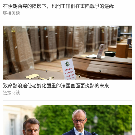
在伊朗衝突的陰影下，也門正徘徊在重陷戰爭的邊緣
链接阅读
致命熱浪迫使老齡化嚴重的法國直面更炎熱的未來
链接阅读