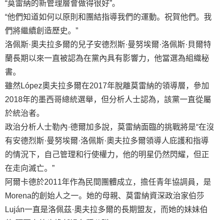
“莫雷納的新管理層會做得很好”。
“他們知道如何以原則和團結指導我們的運動。祝賀他們。我
們將繼續創造歷史。”
洛佩斯·奧夫拉多爾的兒子安德烈斯·曼努埃爾·洛佩斯·貝爾特
蘭長期以來一直被認為在黨內具有影響力，他當選為組織秘
書。
雖然López奧夫拉多爾在2017年脫離莫雷納的領導層，參加
2018年的墨西哥總統選舉，但分析人士認為，該黨一直從屬
於統治者。
政治分析人士勒內·德爾加多說，莫雷納面臨的挑戰將是“在沒
有安德烈斯·曼努埃爾·洛佩斯·奧夫拉多爾領導人庇護和指導
的情況下，自己管理和行使權力，他的明星仍然閃耀，但正
在走向滅亡。”
阿爾卡德於2011年作為民間團體成立，擔任青年協調員，是
Morena的創始人之一。她的母親、莫雷納資深政治家伯莎
Luján一直是洛佩茲·奧夫拉多爾的長期盟友，而她的妹妹伯