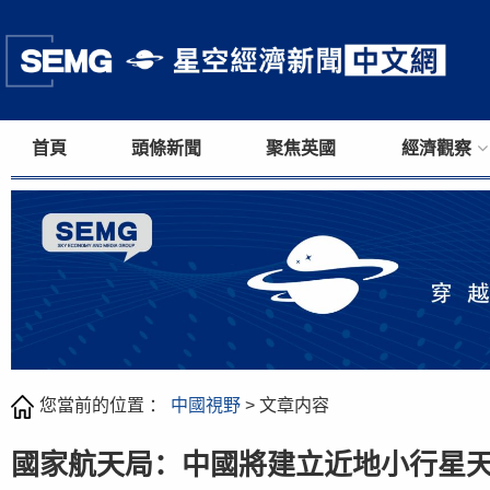
首頁
頭條新聞
聚焦英國
經濟觀察
您當前的位置 ：
中國視野
> 文章内容
國家航天局：中國將建立近地小行星