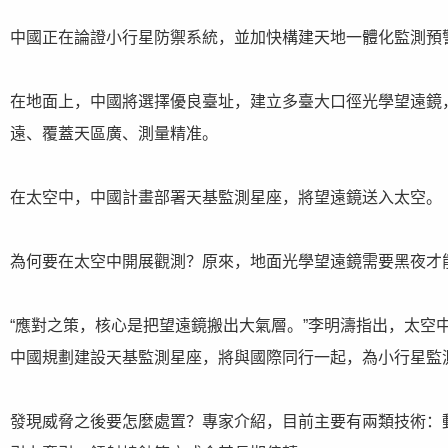
中國正在論證小行星防禦系統，並加快構建天地一體化監測預
在地面上，中國將選擇優良臺址，建立多臺大口徑光學望遠鏡
遠、覆蓋天區廣、測量精准。
在太空中，中國計畫部署天基監測星座，將望遠鏡送入太空。
為何要在太空中開展觀測？原來，地面光學望遠鏡需要黑夜才
“應對之策，核心是把望遠鏡搬出大氣層。”李明濤指出，太空
中國規劃建設天基監測星座，將與國際同行一起，為小行星監
發現威脅之後要怎麼處置？專家介紹，目前主要有兩類技術：