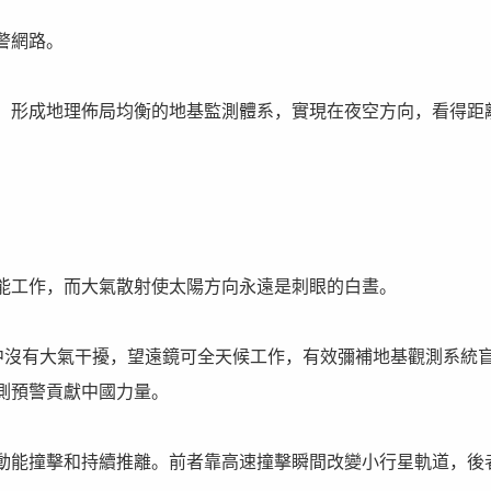
警網路。
，形成地理佈局均衡的地基監測體系，實現在夜空方向，看得距
能工作，而大氣散射使太陽方向永遠是刺眼的白晝。
中沒有大氣干擾，望遠鏡可全天候工作，有效彌補地基觀測系統
測預警貢獻中國力量。
動能撞擊和持續推離。前者靠高速撞擊瞬間改變小行星軌道，後