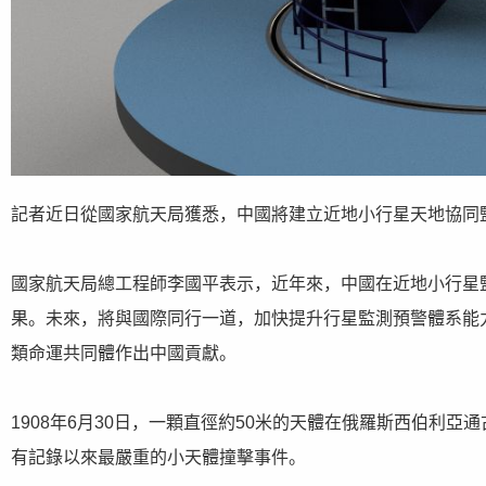
記者近日從國家航天局獲悉，中國將建立近地小行星天地協同
國家航天局總工程師李國平表示，近年來，中國在近地小行星
果。未來，將與國際同行一道，加快提升行星監測預警體系能
類命運共同體作出中國貢獻。
1908年6月30日，一顆直徑約50米的天體在俄羅斯西伯利亞
有記錄以來最嚴重的小天體撞擊事件。