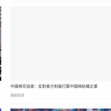
中國棉花協會：反對美方制裁打壓中國棉紡織企業
链接阅读