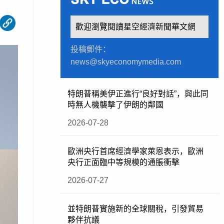
歡迎瀏覽閱讀星空經濟新聞華文網
投稿郵件：
news@skyeconomymedia.com
特朗普稱美伊正進行“良好對話”，與此同
時無人機襲擊了伊朗的鄰國
2026-07-28
歐洲央行首席經濟學家萊恩表示，歐洲
央行正面臨中等規模的通脹衝擊
2026-07-27
並特朗普實施新的全球關稅，引發貿易
夥伴抗議