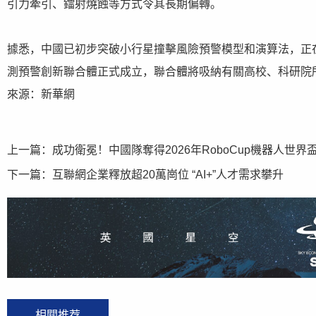
引力牽引、鐳射燒蝕等方式令其長期偏轉。
據悉，中國已初步突破小行星撞擊風險預警模型和演算法，正
測預警創新聯合體正式成立，聯合體將吸納有關高校、科研院
來源：新華網
上一篇：
成功衛冕！中國隊奪得2026年RoboCup機器人世界
下一篇：
互聯網企業釋放超20萬崗位 “AI+”人才需求攀升
相關推荐