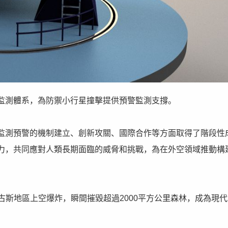
監測體系，為防禦小行星撞擊提供預警監測支撐。
監測預警的機制建立、創新攻關、國際合作等方面取得了階段性
力，共同應對人類長期面臨的威脅和挑戰，為在外空領域推動構
通古斯地區上空爆炸，瞬間摧毀超過2000平方公里森林，成為現