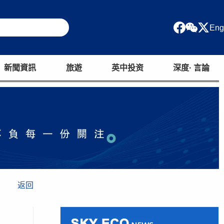
Eng
新聞資訊
旅遊
英中投资
深度· 言論
返回