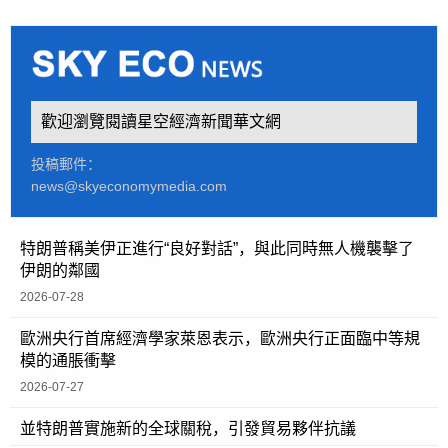
歡迎瀏覽閱讀星空經濟新聞華文網
投稿郵件：
news@skyeconomymedia.com
特朗普稱美伊正進行“良好對話”，與此同時無人機襲擊了
伊朗的鄰國
2026-07-28
歐洲央行首席經濟學家萊恩表示，歐洲央行正面臨中等規
模的通脹衝擊
2026-07-27
並特朗普實施新的全球關稅，引發貿易夥伴抗議