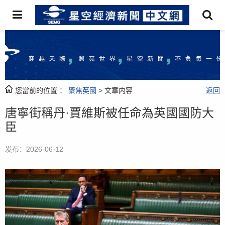
您當前的位置 ：
聚焦英國
> 文章内容
返回
唐寧街稱丹·賈維斯被任命為英國國防大
臣
发布：2026-06-12