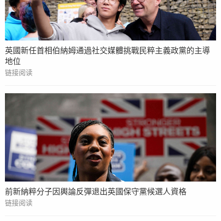
英國新任首相伯納姆通過社交媒體挑戰民粹主義政黨的主導
地位
链接阅读
前新納粹分子因輿論反彈退出英國保守黨候選人資格
链接阅读