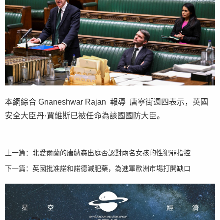
本網綜合 Gnaneshwar Rajan 報導 唐寧街週四表示，英國
安全大臣丹·賈維斯已被任命為該國國防大臣。
上一篇：
北愛爾蘭的唐納森出庭否認對兩名女孩的性犯罪指控
下一篇：
英國批准諾和諾德減肥藥，為進軍歐洲市場打開缺口