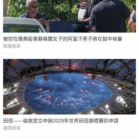
被控在雅典殺害蘇格蘭女子的阿富汗男子將在獄中候審
链接阅读
田徑——倫敦提交申辦2029年世界田徑錦標賽的申請
链接阅读