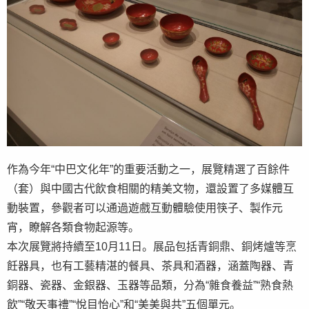
作為今年“中巴文化年”的重要活動之一，展覽精選了百餘件
（套）與中國古代飲食相關的精美文物，還設置了多媒體互
動裝置，參觀者可以通過遊戲互動體驗使用筷子、製作元
宵，瞭解各類食物起源等。
本次展覽將持續至10月11日。展品包括青銅鼎、銅烤爐等烹
飪器具，也有工藝精湛的餐具、茶具和酒器，涵蓋陶器、青
銅器、瓷器、金銀器、玉器等品類，分為“雜食養益”“熟食熱
飲”“敬天事禮”“悅目怡心”和“美美與共”五個單元。