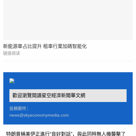
新能源車占比提升 租車行業加碼智能化
链接阅读
歡迎瀏覽閱讀星空經濟新聞華文網
投稿郵件：
news@skyeconomymedia.com
特朗普稱美伊正進行“良好對話”，與此同時無人機襲擊了