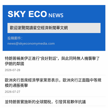
歡迎瀏覽閱讀星空經濟新聞華文網
投稿郵件：
news@skyeconomymedia.com
特朗普稱美伊正進行“良好對話”，與此同時無人機襲擊了
伊朗的鄰國
2026-07-28
歐洲央行首席經濟學家萊恩表示，歐洲央行正面臨中等規
模的通脹衝擊
2026-07-27
並特朗普實施新的全球關稅，引發貿易夥伴抗議