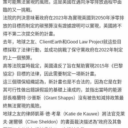
策可能無法實現的風險。這是英國在邁向淨零排放過程中面
臨的又一挑戰。
法院的判決意味著政府在2023年為實現英國到2050年淨零排
放的目標而制定的碳預算沒有證據證明可以實現，英國將不
得不第二次提交新的計畫。
去年，地球之友、ClientEarth和Good Law Project就這些目
標採取了法律行動，並成功挑戰了保守黨政府在2022年制定
的上一個預算。
高等法院當時裁定，英國違反了旨在幫助實現2015年《巴黎
協定》目標的法律，因此需要制定一項新計畫。
這三個環保組織認為，新計畫也是不合法的，因為它是在對
其可行性做出錯誤假設的基礎上達成的，並指出當時的能源
部長格蘭特·沙普斯（Grant Shapps）沒有被告知減排政策最
終無法實現的風險。
地球之友的律師凱蒂·德·考韋（Katie de Kauwe）將法官克萊
夫·謝爾頓（Clive Sheldon）的書面裁決描述為”政府及其魯