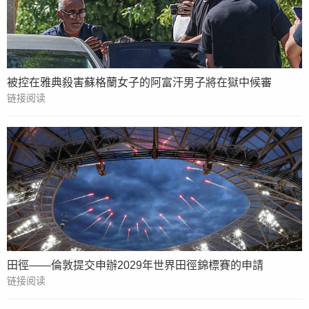
被控在雅典殺害蘇格蘭女子的阿富汗男子將在獄中候審
链接阅读
田徑——倫敦提交申辦2029年世界田徑錦標賽的申請
链接阅读