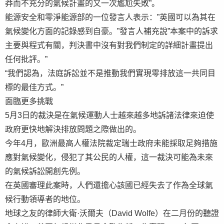
莽而不充分的氣候計畫的又一次尷尬失敗”。
能源安全和零淨能源部的一位發言人表示：”英國可以為其在
氣候變化方面的記錄感到自豪。”發言人補充說”本案中的訴求
主要與程式有關，判決書中沒有對我們制定的詳細計畫提出
任何批評。”
“我們認為，法庭訴訟並不是推動我們實現零排放這一共同目
標的最佳方式。”
面臨更多挑戰
5月3日的裁決是在氣候運動人士越來越多地訴諸法律來迫使
政府更快地解決排放問題之際做出的。
今年4月，歐洲最高人權法院裁定瑞士政府未能採取足夠措施
應對氣候變化，侵犯了其公民的人權，這一裁決可能為未來
的氣候訴訟開創先例。
在英國審理此案時，人們還擔心該國已經失去了作為全球氣
候行動領導者的地位。
地球之友的律師大衛·沃爾夫（David Wolfe）在二月份的聽證