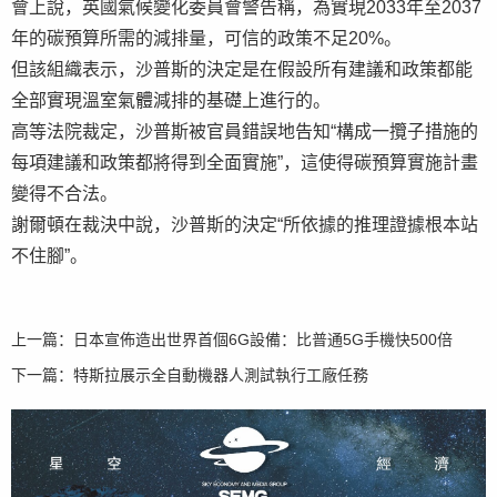
會上說，英國氣候變化委員會警告稱，為實現2033年至2037
年的碳預算所需的減排量，可信的政策不足20%。
但該組織表示，沙普斯的決定是在假設所有建議和政策都能
全部實現溫室氣體減排的基礎上進行的。
高等法院裁定，沙普斯被官員錯誤地告知“構成一攬子措施的
每項建議和政策都將得到全面實施”，這使得碳預算實施計畫
變得不合法。
謝爾頓在裁決中說，沙普斯的決定“所依據的推理證據根本站
不住腳”。
上一篇：
日本宣佈造出世界首個6G設備：比普通5G手機快500倍
下一篇：
特斯拉展示全自動機器人測試執行工廠任務