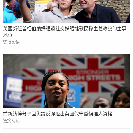
英國新任首相伯納姆通過社交媒體挑戰民粹主義政黨的主導
地位
链接阅读
前新納粹分子因輿論反彈退出英國保守黨候選人資格
链接阅读