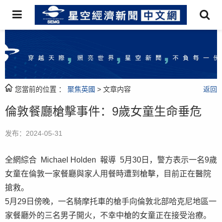
您當前的位置 ：
聚焦英國
> 文章内容
返回
倫敦餐廳槍擊事件：9歲女童生命垂危
发布：2024-05-31
全網綜合 Michael Holden 報導 5月30日，警方表示一名9歲
女童在倫敦一家餐廳與家人用餐時遭到槍擊，目前正在醫院
搶救。
5月29日傍晚，一名騎摩托車的槍手向倫敦北部哈克尼地區一
家餐廳外的三名男子開火，不幸中槍的女童正在接受治療。