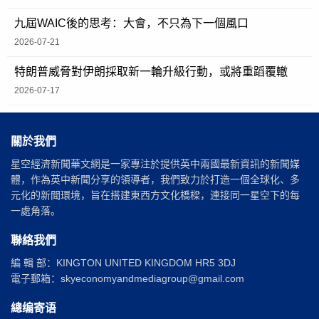
九屆WAIC後的思考：大會，不只為下一個風口
2026-07-21
特朗普威脅對伊朗採取新一輪升級行動，或將重蹈覆轍
2026-07-17
關於我們
星空經濟新聞華文網是一家專注於提供英中兩國最新資訊的新聞媒
體，作為英中新聞分享的領導者，我們致力於打造一個全球化、多
元化的新聞環境，旨在搭建東西方文化橋樑，連接同一星空下的每
一處角落。
聯絡我們
編 輯 部：KINGTON UNITED KINGDOM HR5 3DJ
電子郵箱：skyeconomyandmediagroup@gmail.com
總编寄语