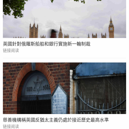
英國針對俄羅斯船舶和銀行實施新一輪制裁
链接阅读
慈善機構稱英國反猶太主義仍處於接近歷史最高水準
链接阅读