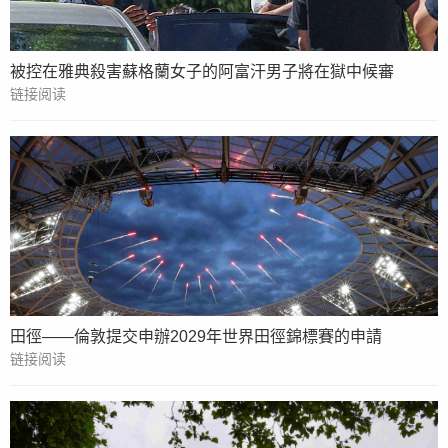
被控在雅典殺害蘇格蘭女子的阿富汗男子將在獄中候審
链接阅读
田徑——倫敦提交申辦2029年世界田徑錦標賽的申請
链接阅读