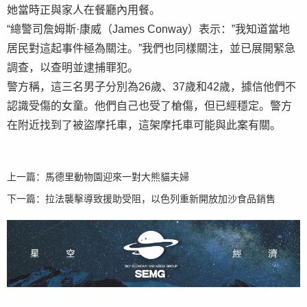
她當時正與家人在餐廳內用餐。
“總警司詹姆斯·康威（James Conway）表示：”我知道當地
居民對這起事件極為關注。”我們也同樣關注，並已展開緊急
調查，以查明並逮捕罪犯。
警方稱，這三名男子分別為26歲、37歲和42歲，據信他們不
認識受傷的女童。他們自己也受了槍傷，但已經穩定。警方
在附近找到了被盜摩托車，這架摩托車可能與此案有關。
上一篇：
馬德里動物園迎來一對大熊貓夫婦
下一篇：
拉法襲擊導致援助受阻，以色列重新開放加沙食品銷售