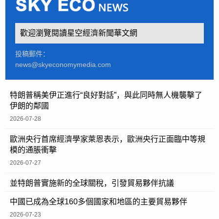
歡迎瀏覽閱讀星空經濟新聞華文網
投稿郵件：
news@skyeconomymedia.com
特朗普稱美伊正進行“良好對話”，與此同時無人機襲擊了
伊朗的鄰國
2026-07-28
歐洲央行首席經濟學家萊恩表示，歐洲央行正面臨中等規
模的通脹衝擊
2026-07-27
並特朗普實施新的全球關稅，引發貿易夥伴抗議
中國已成為全球160多個國家和地區的主要貿易夥伴
2026-07-23