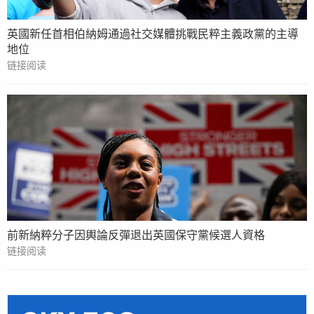
英國新任首相伯納姆通過社交媒體挑戰民粹主義政黨的主導
地位
链接阅读
前新納粹分子因輿論反彈退出英國保守黨候選人資格
链接阅读