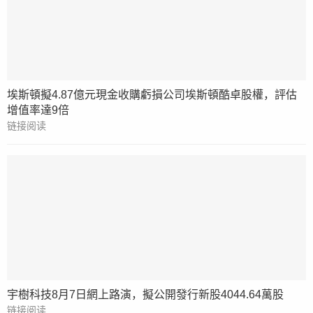
埃斯頓擬4.87億元現金收購虧損公司埃斯頓酷卓股權，評估
增值率達9倍
链接阅读
宇樹科技8月7日網上路演，擬公開發行新股4044.64萬股
链接阅读