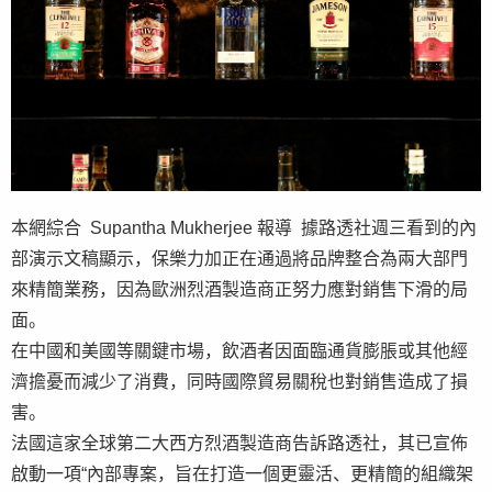
本網綜合 Supantha Mukherjee 報導 據路透社週三看到的內
部演示文稿顯示，保樂力加正在通過將品牌整合為兩大部門
來精簡業務，因為歐洲烈酒製造商正努力應對銷售下滑的局
面。
在中國和美國等關鍵市場，飲酒者因面臨通貨膨脹或其他經
濟擔憂而減少了消費，同時國際貿易關稅也對銷售造成了損
害。
法國這家全球第二大西方烈酒製造商告訴路透社，其已宣佈
啟動一項“內部專案，旨在打造一個更靈活、更精簡的組織架