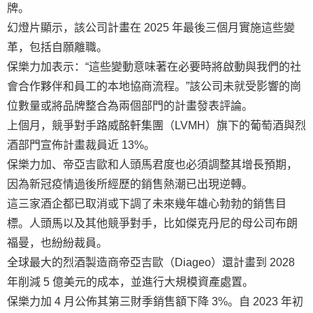
牌。
幻燈片顯示，該公司計畫在 2025 年最後三個月實施這些變
革，包括自願離職。
保樂力加表示：“這些變動意味著在必要時將啟動與我們的社
會合作夥伴和員工的本地協商流程。”該公司未就受影響的崗
位數量或將品牌整合為兩個部門的計畫發表評論。
上個月，競爭對手路威酩軒集團（LVMH）旗下的葡萄酒與烈
酒部門宣佈計畫裁員近 13%。
保樂力加、帝亞吉歐和人頭馬君度也必須調整其增長預期，
因為新冠疫情過後所經歷的銷售熱潮已出現逆轉。
這三家酒企都已取消或下調了未來幾年雄心勃勃的銷售目
標。人頭馬以及其他競爭對手，比如傑克丹尼的母公司布朗
福曼，也紛紛裁員。
全球最大的烈酒製造商帝亞吉歐（Diageo）還計畫到 2028
年削減 5 億美元的成本，並進行大規模資產處置。
保樂力加 4 月公佈其第三財季銷售額下降 3%。自 2023 年初