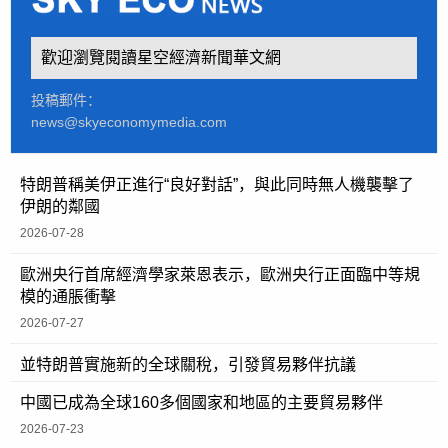
歡迎瀏覽閱讀星空經濟新聞華文網
投稿郵件：
news@skyeconomymedia.com
特朗普稱美伊正進行“良好對話”，與此同時無人機襲擊了
伊朗的鄰國
2026-07-28
歐洲央行首席經濟學家萊恩表示，歐洲央行正面臨中等規
模的通脹衝擊
2026-07-27
並特朗普實施新的全球關稅，引發貿易夥伴抗議
中國已成為全球160多個國家和地區的主要貿易夥伴
2026-07-23