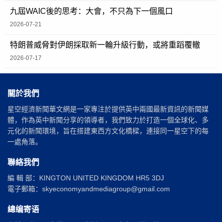
九屆WAIC後的思考：大會，不只為下一個風口
2026-07-21
特朗普威脅對伊朗採取新一輪升級行動，或將重蹈覆轍
2026-07-17
關於我們
星空經濟新聞華文網是一家專注於提供英中兩國最新資訊的新聞媒
體，作為英中新聞分享的領導者，我們致力於打造一個全球化、多
元化的新聞環境，旨在搭建東西方文化橋樑，連接同一星空下的每
一處角落。
聯絡我們
編 輯 部：KINGTON UNITED KINGDOM HR5 3DJ
電子郵箱：skyeconomyandmediagroup@gmail.com
總编寄语