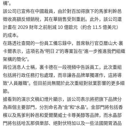
構”。
該公司已宣佈在中國裁員，由於對百加得旗下的馬爹利幹邑
徵收高額反傾銷稅，其在華銷售受到重創。此外，該公司還
計畫在 2029 財年之前削減 10 億歐元（約合 11.5 億美元）
的成本。
在路透社查閱的一份員工備忘錄中，首席執行官亞曆山大·裏
卡爾表示，這項名為“明日 2”的專案旨在“進一步推進我們組織
架構的簡化”。
兩位消息人士稱，裏卡德在一段視頻中告訴員工，此次重組
包括將行政任務打包處理，而非讓各品牌單獨運作，這將導
致“人員離職”。但目前尚無關於此次重組對就業影響的更多細
節。
據看到的演示文稿幻燈片顯示，該公司表示將把旗下品牌分
為兩個主要部門，分別命名為“金”和“水晶”。金部門將包括香
檳以及馬爹利幹邑和愛爾蘭威士卡尊美醇等品牌，而水晶部
門將包括哈瓦那俱樂部、絕對伏特加以及一些法國開胃酒品