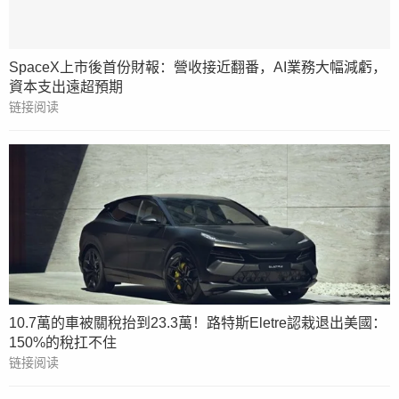
SpaceX上市後首份財報：營收接近翻番，AI業務大幅減虧，
資本支出遠超預期
链接阅读
10.7萬的車被關稅抬到23.3萬！路特斯Eletre認栽退出美國：
150%的稅扛不住
链接阅读