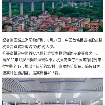
記者從國鐵上海局瞭解到，6月27日，中國首條民營控股高鐵
杭臺高鐵累計客流突破1億人次。
杭臺高鐵是中國首批八個社會資本投資鐵路示範專案之一。
自2022年1月8日開通運營以來，杭臺高鐵每日圖定跨線列車
從初期的17.5對增至目前的35對，實現翻倍增長，節假日客
流高峰動態調整，最高開至40.5對。