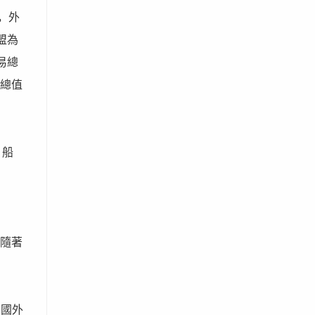
，外
盟為
易總
口總值
，船
，隨著
中國外