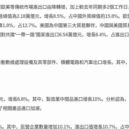
對歐美等傳統市場進出口由降轉增，加上較去年同期多2個工作日
為2.18萬億元，增長8.5%，占中國外貿總值的15.8%。歐
1.8%，占12.7%。美國為中國第三大貿易夥伴，中國與美國貿
中國對共建“一帶一路”國家進出口6.54萬億元，增長6.4%，占進出
自動數據處理設備及其零部件、積體電路和汽車出口增長。其中
，增長6.8%。其中，製造業中間品進口增長10%。分析認為
了相關產品進口加速。
。其中，民營企業數量增加10.1%，進出口值增長10.7%，占