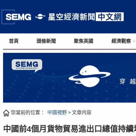
首頁
頭條新聞
聚焦英國
經濟觀察
您當前的位置 ：
中國視野
> 文章内容
中國前4個月貨物貿易進出口總值持續