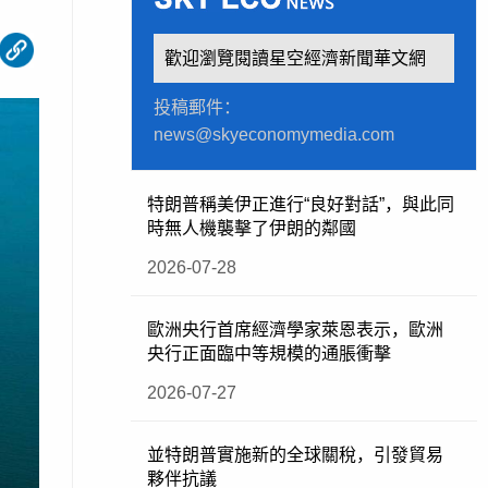
歡迎瀏覽閱讀星空經濟新聞華文網
投稿郵件：
news@skyeconomymedia.com
特朗普稱美伊正進行“良好對話”，與此同
時無人機襲擊了伊朗的鄰國
2026-07-28
歐洲央行首席經濟學家萊恩表示，歐洲
央行正面臨中等規模的通脹衝擊
2026-07-27
並特朗普實施新的全球關稅，引發貿易
夥伴抗議