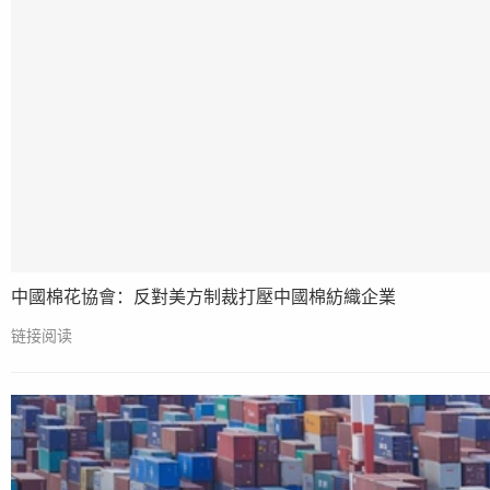
中國棉花協會：反對美方制裁打壓中國棉紡織企業
链接阅读