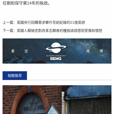
任期和保守黨14年的執政。
上一篇：
英國央行回購需求攀升至創紀錄的21億英鎊
下一篇：
英國人蘇納克對改革志願者的種族誹謗感到受傷和憤怒
相關推荐