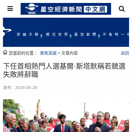
您當前的位置 ：
聚焦英國
> 文章内容
返回
下任首相熱門人選基爾·斯塔默稱若競選
失敗將辭職
发布：2024-06-28