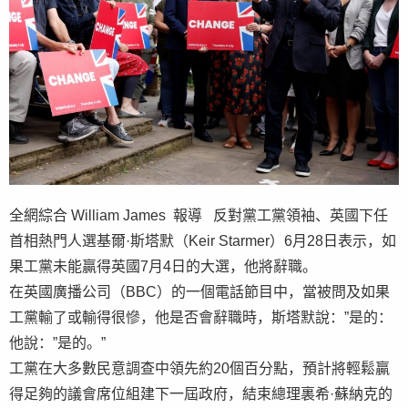
全網綜合 William James 報導 反對黨工黨領袖、英國下任
首相熱門人選基爾·斯塔默（Keir Starmer）6月28日表示，如
果工黨未能贏得英國7月4日的大選，他將辭職。
在英國廣播公司（BBC）的一個電話節目中，當被問及如果
工黨輸了或輸得很慘，他是否會辭職時，斯塔默說：”是的：
他說：”是的。”
工黨在大多數民意調查中領先約20個百分點，預計將輕鬆贏
得足夠的議會席位組建下一屆政府，結束總理裏希·蘇納克的