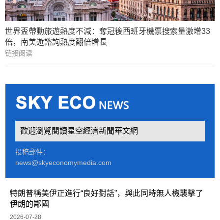
世界盃帶動旅遊熱度不減：奪冠後西班牙機票搜索量激增33
倍，南美遊諮詢熱度翻倍增長
链接阅读
歡迎瀏覽閱讀星空經濟新聞華文網
投稿郵件：
news@skyeconomymedia.com
特朗普稱美伊正進行“良好對話”，與此同時無人機襲擊了
伊朗的鄰國
2026-07-28