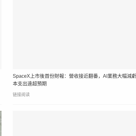
SpaceX上市後首份財報：營收接近翻番，AI業務大幅減
本支出遠超預期
链接阅读