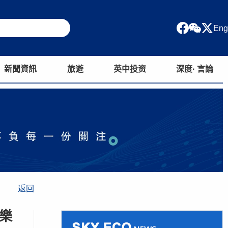
Eng
新聞資訊
旅遊
英中投资
深度· 言論
返回
樂