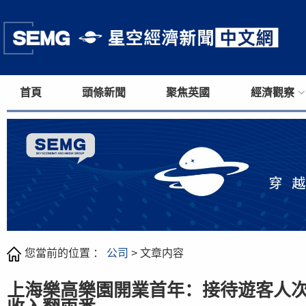
首頁
頭條新聞
聚焦英國
經濟觀察
您當前的位置 ：
公司
> 文章内容
上海樂高樂園開業首年：接待遊客人