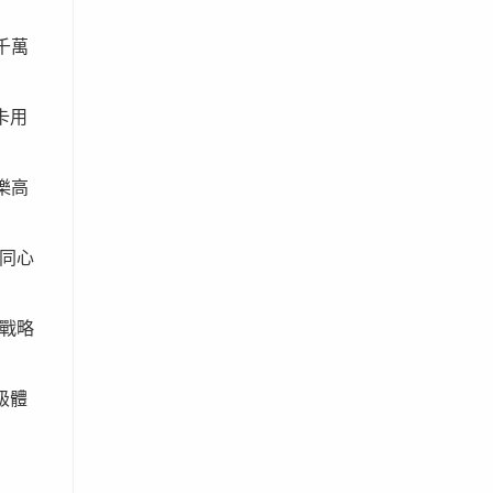
千萬
卡用
樂高
同心
戰略
級體