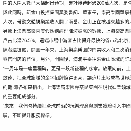
園的入園人數已大幅超出預期，累計接待超過200萬人次，是
與此同時，新金山投控集團黨委書記、董事長，樂高樂園董事
人次，帶動文體娛樂業收入翻了兩番。金山正在被越來越多的
另據上海樂高樂園度假區總經理陳潔披露的數據，上海樂高樂園
戶占比達76.5%，遠端市場中游客占比提升最快的省市為北京
陳潔還披露，開園一年來，上海樂高樂園的門票收入和二次消
零售門店的首位。另外，開園後，滴滴平臺往來金山區域的訂單
“一周年是一座里程碑，更是一段新征程的序章。放眼向前，
致遠，把全球旗艦的金字招牌擦得更亮，讓這片土地成為世界
約翰·雅各布森指出，上海樂高樂園專案是集團在現代娛樂領
的重要組成部分。
“未來，我們會持續把全球前沿的玩樂理念與創業體驗引入中國
驗，不斷提升服務標準。