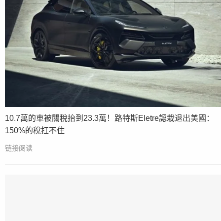
10.7萬的車被關稅抬到23.3萬！路特斯Eletre認栽退出美國：
150%的稅扛不住
链接阅读