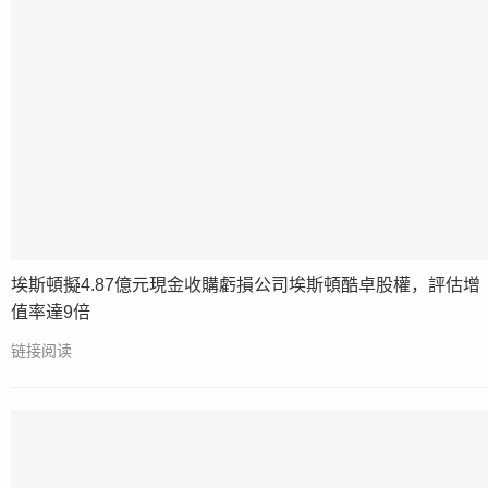
埃斯頓擬4.87億元現金收購虧損公司埃斯頓酷卓股權，評估增
值率達9倍
链接阅读