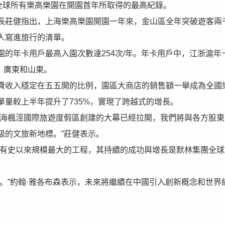
全球所有樂高樂園在開園首年所取得的最高紀錄。
長莊健指出，上海樂高樂園開園一年來，金山區全年突破遊客兩
人寫進旅行的清單。
的年卡用戶最高入園次數達254次/年。年卡用戶中，江浙滬年
、廣東和山東。
費收入穩定在五五開的比例，園區大商店的銷售額一舉成為全國
量較上半年提升了735%，實現了跨越式的增長。
上海楓涇國際旅遊度假區創建的大幕已經拉開，我們將與各方股東
級的文旅新地標。”莊健表示。
域有史以來規模最大的工程，其持續的成功與增長是默林集團全球
。”約翰·雅各布森表示，未來將繼續在中國引入創新概念和世界