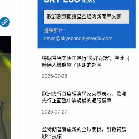
歡迎瀏覽閱讀星空經濟新聞華文網
投稿郵件：
news@skyeconomymedia.com
特朗普稱美伊正進行“良好對話”，與此同
時無人機襲擊了伊朗的鄰國
2026-07-28
歐洲央行首席經濟學家萊恩表示，歐洲
央行正面臨中等規模的通脹衝擊
2026-07-27
並特朗普實施新的全球關稅，引發貿易
夥伴抗議