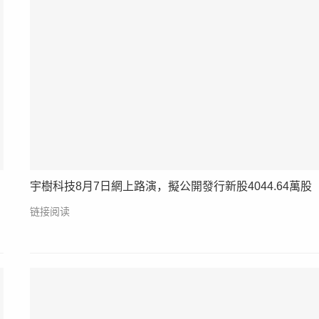
宇樹科技8月7日網上路演，擬公開發行新股4044.64萬股
链接阅读