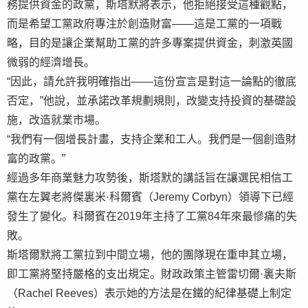
務提供資金的政黨，斯塔默將表示，他拒絕接受這種觀點，
而是希望工黨政府專注於創造財富——這是工黨的一項戰
略，目的是讓企業幫助工黨的許多專案提供資金，刺激英國
微弱的經濟增長。
“因此，請允許我明確指出——這份宣言是對這一論點的徹底
否定，”他說，並承諾改革規劃規則，改變支持投資的基礎設
施，改造就業市場。
“我們有一個增長計畫，支持企業和工人。我們是一個創造財
富的政黨。”
經過多年商業魅力攻勢後，斯塔默的講話旨在讓選民相信工
黨在左翼老將傑裏米·科爾賓（Jeremy Corbyn）領導下已經
發生了變化。科爾賓在2019年主持了工黨84年來最慘痛的失
敗。
斯塔爾默將工黨拉到中間立場，他的團隊現在重申其立場，
即工黨將堅持嚴格的支出規定。財政政策主管雷切爾·裏夫斯
（Rachel Reeves）表示她的方法是在鐵的紀律基礎上制定