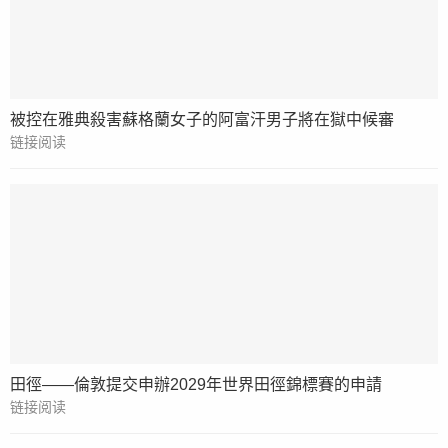
被控在雅典殺害蘇格蘭女子的阿富汗男子將在獄中候審
链接阅读
田徑——倫敦提交申辦2029年世界田徑錦標賽的申請
链接阅读