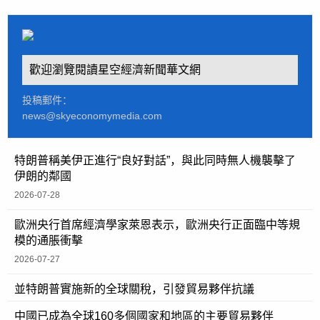
歡迎瀏覽閱讀星空經濟新聞華文網
投稿郵件：
news@skyeconomymedia.com
特朗普稱美伊正進行“良好對話”，與此同時無人機襲擊了
伊朗的鄰國
2026-07-28
歐洲央行首席經濟學家萊恩表示，歐洲央行正面臨中等規
模的通脹衝擊
2026-07-27
並特朗普實施新的全球關稅，引發貿易夥伴抗議
中國已成為全球160多個國家和地區的主要貿易夥伴