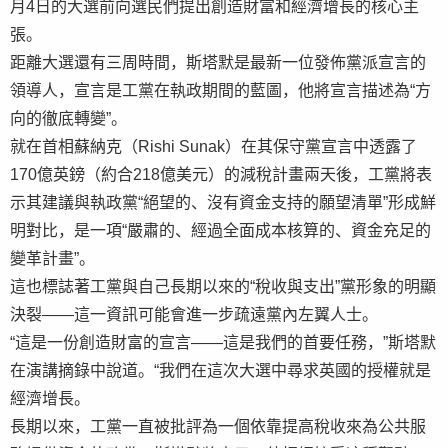
月4日的大選前向選民們提出創造財富和經濟增長的核心主
張。
距離大選還有三周時間，斯塔默是最新一位發佈黨派宣言的
領導人，宣言是工黨在執政期間的藍圖，他將宣言描述為“方
向的徹底轉變”。
就在首相蘇納克（Rishi Sunak）在其保守黨宣言中透露了
170億英鎊（約合218億美元）的減稅計畫兩天後，工黨將表
示其建議與執政黨“絕望的、沒有資金支持的願望清單”形成鮮
明對比，是一項“嚴肅的、經過全面成本核算的、資金充足的
變革計畫”。
這也標誌著工黨與自己長期以來的“稅收與支出”黨形象的明顯
決裂——這一資訊可能會進一步疏遠黨內左翼人士。
“這是一份創造財富的宣言——這是我們的首要任務，”斯塔默
在演講摘錄中說道。“我們在這次大選中尋求英國的授權就是
經濟增長。
長期以來，工黨一直被批評為一個依靠提高稅收來為公共服