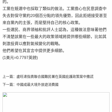
的。
工黨在競選中也採取了類似的做法。工黨擔心在民意調查中
失去對保守黨約20個百分點的領先優勢，因此拒絕接受甚至
來自黨內的主張，而是堅持自己的核心政策。
一些選民、商界領袖和批評人士認為，這種做法意味著他們
不清楚該黨在一些最大的政策領域將提供哪些細節，比如其
刺激投資以應對氣候變化的戰略。
他們希望在其宣言中提供更多細節。
(1美元=0.7797英鎊)
上一篇：
盧旺達指責聯合國難民署在英國庇護政策案中撒謊
下一篇：
中國成最大境外旅遊消費國