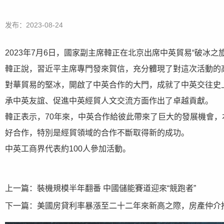
发布：2023-08-24
2023年7月6日，國家副主席韓正在北京出席中英貿易“破冰之
韓正說，習近平主席專門發來賀信，充分體現了對這次活動的高
對華貿易的堅冰，開啟了中英合作的大門，成就了中英交往史
承中英友誼、促進中英經貿人文交流方面作出了卓越貢獻。
韓正表示，70年來，中英合作給彼此帶來了巨大的發展機會
好合作，特別是經貿領域的合作不斷取得新的成功。
中英工商界代表約100人參加活動。
上一篇：
裝機規模半年翻番 中國儲能賽道迎來“競跑者”
下一篇：
美國房貸利率暴漲至二十二年來新高之際，房產仲介