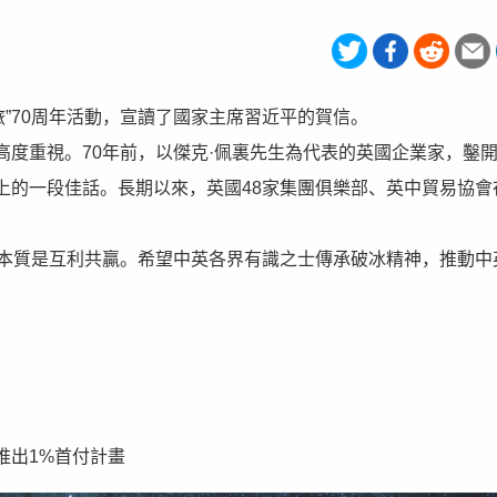
旅”70周年活動，宣讀了國家主席習近平的賀信。
度重視。70年前，以傑克·佩裏先生為代表的英國企業家，鑿
上的一段佳話。長期以來，英國48家集團俱樂部、英中貿易協會
，本質是互利共贏。希望中英各界有識之士傳承破冰精神，推動中
推出1%首付計畫