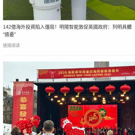
142億海外投資陷入僵局！明陽智能敦促英國政府：列明具體
“擔憂”
链接阅读