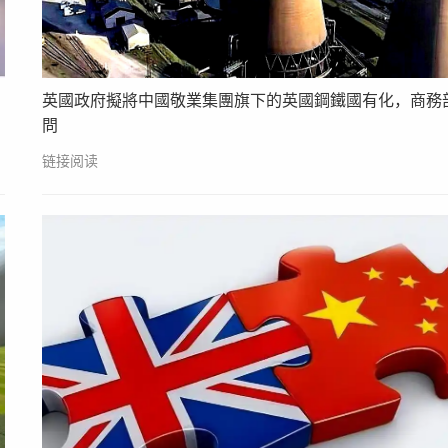
英國政府擬將中國敬業集團旗下的英國鋼鐵國有化，商務
問
链接阅读