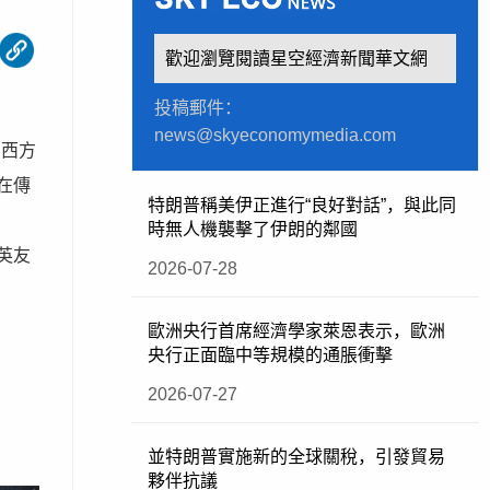
歡迎瀏覽閱讀星空經濟新聞華文網
投稿郵件：
news@skyeconomymedia.com
開西方
在傳
特朗普稱美伊正進行“良好對話”，與此同
時無人機襲擊了伊朗的鄰國
英友
2026-07-28
歐洲央行首席經濟學家萊恩表示，歐洲
央行正面臨中等規模的通脹衝擊
2026-07-27
並特朗普實施新的全球關稅，引發貿易
夥伴抗議