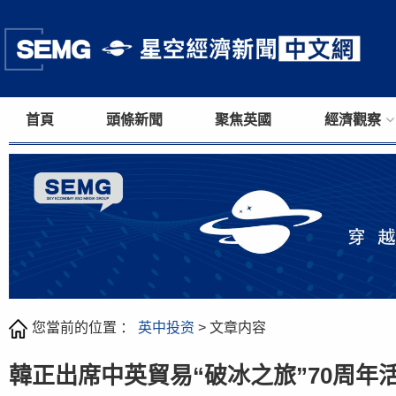
首頁
頭條新聞
聚焦英國
經濟觀察
您當前的位置 ：
英中投资
> 文章内容
韓正出席中英貿易“破冰之旅”70周年