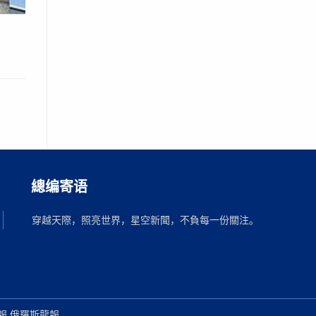
總编寄语
穿越天際，照亮世界，星空新聞，不負每一份關注。
報 俄羅斯龍報