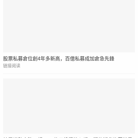
股票私募倉位創4年多新高，百億私募成加倉急先鋒
链接阅读