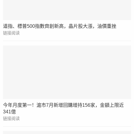
道指、標普500指數齊創新高，晶片股大漲，油價重挫
链接阅读
今年月度第一！滬市7月新增回購增持156家，金額上限近
341億
链接阅读