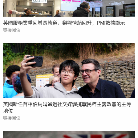
英國服務業重回增長軌道，樂觀情緒回升，PMI數據顯示
链接阅读
英國新任首相伯納姆通過社交媒體挑戰民粹主義政黨的主導
地位
链接阅读