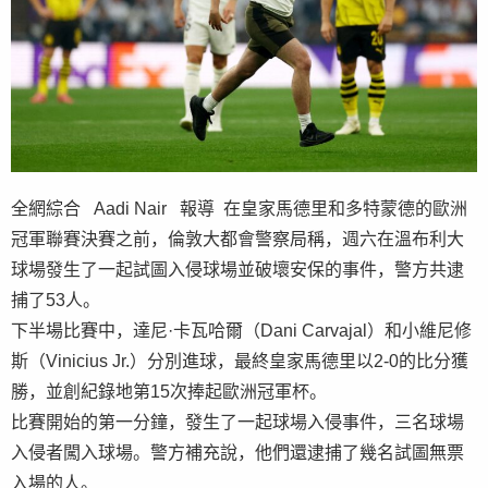
全網綜合 Aadi Nair 報導 在皇家馬德里和多特蒙德的歐洲
冠軍聯賽決賽之前，倫敦大都會警察局稱，週六在溫布利大
球場發生了一起試圖入侵球場並破壞安保的事件，警方共逮
捕了53人。
下半場比賽中，達尼·卡瓦哈爾（Dani Carvajal）和小維尼修
斯（Vinicius Jr.）分別進球，最終皇家馬德里以2-0的比分獲
勝，並創紀錄地第15次捧起歐洲冠軍杯。
比賽開始的第一分鐘，發生了一起球場入侵事件，三名球場
入侵者闖入球場。警方補充說，他們還逮捕了幾名試圖無票
入場的人。