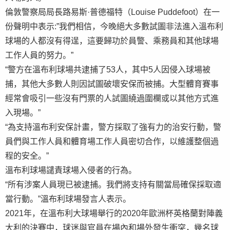
倫敦警察局局長路易斯·普德福特（Louise Puddefoot）在一
份聲明中表示:”我們相信，今晚絕大多數試圖非法進入溫布利
球場的人都沒有得逞，這要歸功於員警、乘務員和其他球場
工作人員的努力。”
“警方在溫布利球場共逮捕了53人，其中5人因侵入球場被
捕，其他大多數人則因試圖破壞安保而被捕。大型體育賽事
經常會吸引一些沒有門票的人試圖繞過圍欄或以其他方式進
入現場。”
“為支持溫布利安保計畫，警方採取了強有力的治安行動，警
員們與工作人員和體育場工作人員密切合作，以維護整個過
程的安全。”
溫布利球場譴責球場入侵者的行為。
“所有涉案人員現已被逮捕。我們將支持有關當局確保採取適
當行動。”溫布利球場發言人表示。
2021年，在溫布利大球場舉行的2020年歐洲杯英格蘭對陣義
大利的決賽中，球迷與官員在場內和場外發生衝突，幾名球