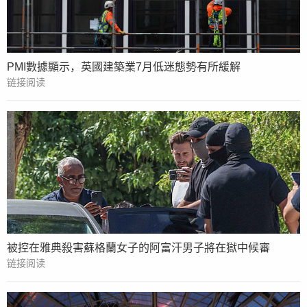
PMI數據顯示，英國建築業7月低迷態勢有所緩解
链接阅读
被控在雅典殺害蘇格蘭女子的阿富汗男子將在獄中候審
链接阅读