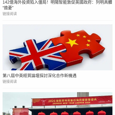
142億海外投資陷入僵局！明陽智能敦促英國政府：列明具體
“擔憂”
链接阅读
第八屆中英經貿論壇探討深化合作新機遇
链接阅读