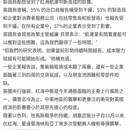
製造商都感受到了紅海航運中斷造成的影響。
英國商會稱，55% 的出口商報告稱受到干擾，53% 的製造商
和企業對消費者服務公司（包括零售商和批發商）也報告受
到干擾。在所有企業中，37%的企業表示受到了影響。
英國商會貿易政策主管威廉·貝恩表示：“航運業有閒置產能可
以應對這些困難，這為我們贏得了一些時間。”
“但我們的研究表明，如果當前形勢持續時間越長，成本壓力
就越有可能開始形成。”他補充道。
一些企業報告說，集裝箱租賃成本翻了兩番，還有一些企業
面臨著三到四周的交貨延誤，以及現金流困難和零部件短
缺。
英國央行強調，紅海中斷是今年通脹面臨的主要上行風險之
一，儘管迄今為止，中東地區的襲擊和更廣泛的衝突對英國
經濟的影響要小於其原先擔心的程度。
隨著以色列、哈馬斯戰爭的持續，胡塞武裝分子自11月以來
在紅海、曼達蔔海峽和亞丁灣多次發動無人機和導彈襲擊，