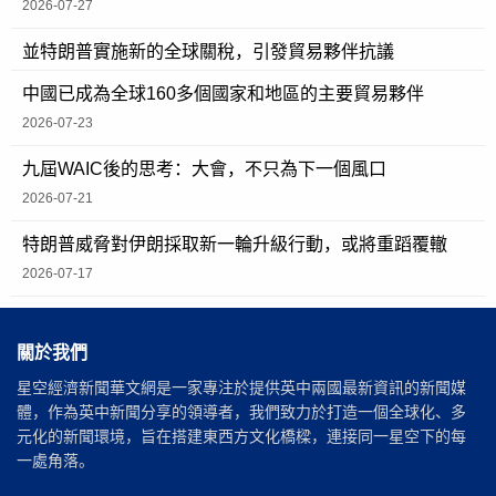
2026-07-27
並特朗普實施新的全球關稅，引發貿易夥伴抗議
中國已成為全球160多個國家和地區的主要貿易夥伴
2026-07-23
九屆WAIC後的思考：大會，不只為下一個風口
2026-07-21
特朗普威脅對伊朗採取新一輪升級行動，或將重蹈覆轍
2026-07-17
關於我們
星空經濟新聞華文網是一家專注於提供英中兩國最新資訊的新聞媒
體，作為英中新聞分享的領導者，我們致力於打造一個全球化、多
元化的新聞環境，旨在搭建東西方文化橋樑，連接同一星空下的每
一處角落。