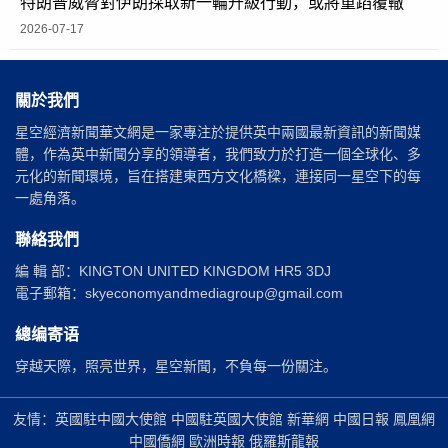
特朗普威脅對伊朗採取新一輪升級行動，或將重蹈覆轍
2026-07-17
關於我們
星空經濟新聞華文網是一家專注於提供英中兩國最新資訊的新聞媒
體，作為英中新聞分享的領導者，我們致力於打造一個全球化、多
元化的新聞環境，旨在搭建東西方文化橋樑，連接同一星空下的每
一處角落。
聯絡我們
編 輯 部：KINGTON UNITED KINGDOM HR5 3DJ
電子郵箱：skyeconomyandmediagroup@gmail.com
總编寄语
穿越天際，照亮世界，星空新聞，不負每一份關注。
友情：英國駐中國大使館 中國駐英國大使館 新華網 中國日報 鳳凰網
中國僑網 歐洲時報 俄羅斯龍報