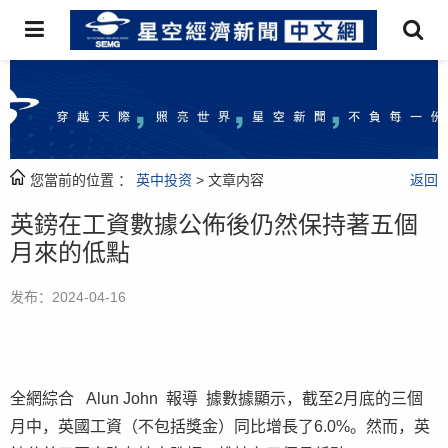
您當前的位置 ：
英中投资
> 文章内容
返回
英鎊在工資數據公佈後仍然保持著五個
月來的低點
发布：2024-04-16
全網綜合 Alun John 報導 據數據顯示，截至2月底的三個
月中，英國工資（不包括獎金）同比增長了6.0%。然而，英