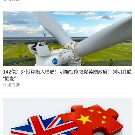
142億海外投資陷入僵局！明陽智能敦促英國政府：列明具體
“擔憂”
链接阅读