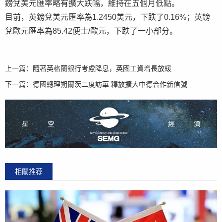
鎊兌美元匯率略有擴大跌幅，維持在五個月低點。
目前，英鎊兌美元匯率為1.2450美元，下跌了0.16%；英鎊
兌歐元匯率為85.42便士/歐元，下跌了一小部分。
上一篇：
隨著英格蘭銀行考慮降息，英國工資增長放緩
下一篇：
德國總理朔爾茨二度訪華 釋放擴大中德合作新信號
相關推荐