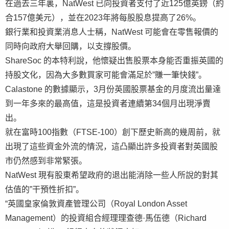
在過去三年裏，NatWest 已向投資者支付了近125億英鎊（約
合157億美元），並在2023年將每股股息提高了26%。
銀行業和投資業消息人士稱，NatWest 可能會在零售報價的
同時向政府大舉回購，以支撐股價。
ShareSoc 的本特利說，他懷疑出售股票本身能否重振英國的
持股文化，因為大多數買家可能會滿足於”賺一筆快錢”。
Calastone 的數據顯示，3月份英國股票基金的月度流出量達
到一年多來的最高值，這是投資者連續第34個月出現淨賣
出。
就在富時100指數（FTSE-100）創下歷史新高的幾周前，就
出現了這些資金外流的情況，這凸顯出許多投資者對英國股
市仍然感到非常緊張。
NatWest 現有股東希望政府的退出能消除一些人所說的對其
估值的”干預性折扣”。
“英國皇家倫敦資產管理公司（Royal London Asset
Management）的投資組合經理理查德·馬伍德（Richard