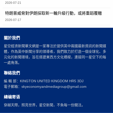
2026-07-21
特朗普威脅對伊朗採取新一輪升級行動，或將重蹈覆轍
2026-07-17
關於我們
星空經濟新聞華文網是一家專注於提供英中兩國最新資訊的新聞媒
體，作為英中新聞分享的領導者，我們致力於打造一個全球化、多
元化的新聞環境，旨在搭建東西方文化橋樑，連接同一星空下的每
一處角落。
聯絡我們
編 輯 部：KINGTON UNITED KINGDOM HR5 3DJ
電子郵箱：skyeconomyandmediagroup@gmail.com
總编寄语
穿越天際，照亮世界，星空新聞，不負每一份關注。