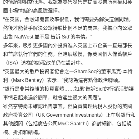
的情緒卻相當低落。我認為零售發售是提高股票所有權和英
國市場情緒的高風險選擇。”
“在英國，金融知識普及率很低，我們需要先解決這個問題，
然後才能著手解決公眾持股比例不足的問題。我擔心向公眾
出售 NatWest 並不是‘告訴 Sid’的事情。”
多年來，吸引更多國內外投資進入英國上市企業一直是部長
和首席執行官們的任務，但進展緩慢，像英國個人儲蓄帳戶
（ISA）這樣的節稅改革仍在設計中。
“英國最大的散戶投資者協會之一ShareSoc的董事馬克·本特
利（Mark Bentley）表示：”我認為這有點像政治噱頭。
“銀行是非常複雜的投資實體……如果’告訴Sid’的行銷活動讓
事情看起來過於簡單，就會產生很大的問題”。
雖然亨特尚未確認出售事宜，但負責管理納稅人股份的英國
政府投資公司（UK Government Investments）正在與銀行和
其他顧問（包括廣告公司M&C Saatchi）商討細節，包括規
模、折扣和結構。