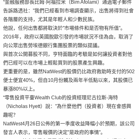
“金融服務部長比姆·阿福拉米（Bim Afolami）通過電子郵件
告訴路透社：”我們已經看到市場調查顯示，出售將得到社會
各階層的支持，尤其是年輕人和少數民族。
他說，任何出售都將取決於”市場條件和是否物有所值”。
2016年，政府以英國脫歐引發的市場狀況不佳為由，取消了
向公眾出售勞埃德銀行集團股票的類似提議。
與首次公開募股不同，亨特面臨的考驗是如何讓投資者對他
們已經可以在市場上輕鬆買到的股票產生興趣。
更重要的是，雖然NatWest的股價仍比政府救助時支付的502
便士便宜40%，但自10月份觸及兩年半低點以來，其股價已
暴漲80%以上。
“零售投資平臺Wealth Club的投資經理尼古拉斯-海特
（Nicholas Hyett）說：”為什麼他們（投資者）現在會感興
趣呢？
NatWest4月26日公佈的第一季度收益降幅小於預期，該公司
發言人表示，零售報價的決定”是政府的事情”。