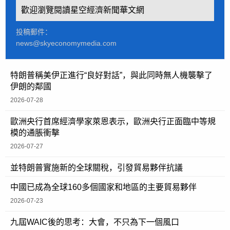
歡迎瀏覽閱讀星空經濟新聞華文網
投稿郵件：
news@skyeconomymedia.com
特朗普稱美伊正進行“良好對話”，與此同時無人機襲擊了
伊朗的鄰國
2026-07-28
歐洲央行首席經濟學家萊恩表示，歐洲央行正面臨中等規
模的通脹衝擊
2026-07-27
並特朗普實施新的全球關稅，引發貿易夥伴抗議
中國已成為全球160多個國家和地區的主要貿易夥伴
2026-07-23
九屆WAIC後的思考：大會，不只為下一個風口