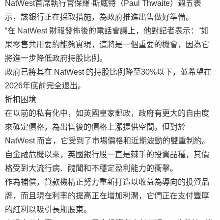
NatWest首席執行官保羅·斯威特（Paul Thwaite）週五表
示，該銀行正在採取措施，為政府推進出售做好準備。
“在 NatWest 財報發佈後的電話會議上，他對記者表示：”如
果零售共用要約能夠實現，這將是一個重要的機會，因為它
將進一步降低政府持股比例。
政府已將其在 NatWest 的持股比例降至30%以下，並希望在
2026年底前完全退出。
折扣困境
在以前的私有化中，如英國皇家郵政，政府有更大的自由度
來確定價格，為出售後的價格上漲提供空間。但對於
NatWest 而言，它受到了市場價格和近期波動的雙重制約。
自金融危機以來，英國銀行股一直是棘手的投資品種，其價
格受到大流行病、醜聞和不穩定盈利能力的衝擊。
作為補償，貸款機構正努力重新打造以收益為導向的投資品
牌，而且現在利率的提高正在增加利潤，它們正在支付豐厚
的紅利以吸引長期股東。