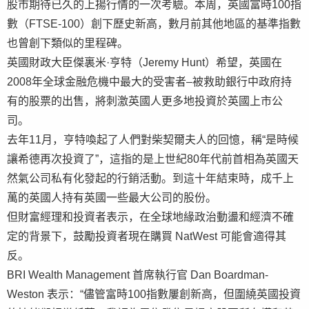
股市期待已久的上揚行情的一次考驗。本周，英國富時100指
數（FTSE-100）創下歷史新高，數月前其他地區的基準指數
也曾創下類似的里程碑。
英國財政大臣傑裏米·亨特（Jeremy Hunt）希望，英國在
2008年全球金融危機中最大的受害者–被救助銀行中政府持
有的股票的出售，將刺激英國人更多地投資於英國上市公
司。
去年11月，亨特喚起了人們對柴契爾夫人的回憶，稱“是時候
讓希德再次投資了”，這指的是上世紀80年代前首相為英國天
然氣公司私有化發起的行銷活動。到這十年結束時，成千上
萬的英國人持有英國一些最大公司的股份。
但財富經理和投資者表示，在全球地緣政治動盪和經濟不確
定的背景下，鼓勵投資者現在購買 NatWest 可能會適得其
反。
BRI Wealth Management 首席執行官 Dan Boardman-
Weston 表示：“儘管富時100指數屢創新高，但圍繞英國投資