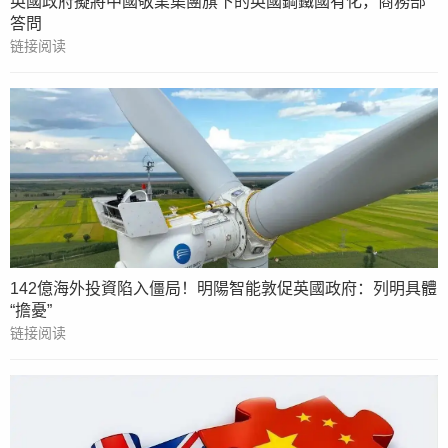
英國政府擬將中國敬業集團旗下的英國鋼鐵國有化，商務部
答問
链接阅读
142億海外投資陷入僵局！明陽智能敦促英國政府：列明具體
“擔憂”
链接阅读