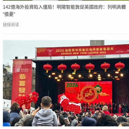
142億海外投資陷入僵局！明陽智能敦促英國政府：列明具體
“擔憂”
链接阅读