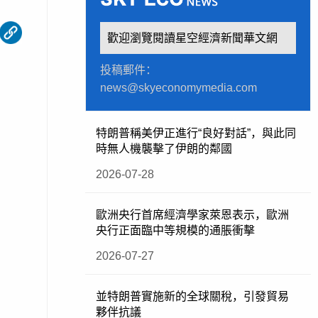
歡迎瀏覽閱讀星空經濟新聞華文網
投稿郵件：
news@skyeconomymedia.com
特朗普稱美伊正進行“良好對話”，與此同
時無人機襲擊了伊朗的鄰國
2026-07-28
歐洲央行首席經濟學家萊恩表示，歐洲
央行正面臨中等規模的通脹衝擊
2026-07-27
並特朗普實施新的全球關稅，引發貿易
夥伴抗議