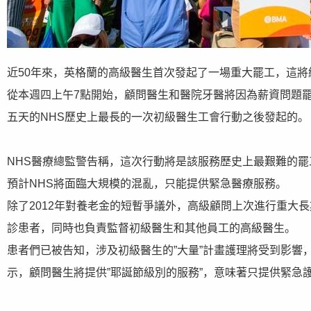
近50年來，英格蘭的高級醫生首次發起了一場重大罷工，這將
從本週四上午7點開始，顧問醫生和醫院牙醫將因為薪資問題
五天的NHS歷史上最長的一次初級醫生工會行動之後發起的。
NHS醫療總監警告稱，這次行動將是該服務歷史上最艱難的罷
預計NHS將面臨大規模的混亂，只能提供緊急醫療服務。
除了2012年對養老金的短暫爭議外，高級顧問上次進行重大長
診患者，同時也負責監督初級醫生和其他員工的高級醫生。
患者們已被告知，涉及初級醫生的”大量”計畫護理將受到影響
示，顧問醫生將提供”耶誕節級別的服務”，意味著只提供緊急