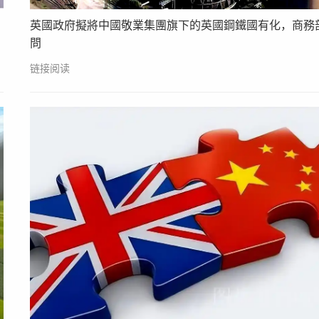
英國政府擬將中國敬業集團旗下的英國鋼鐵國有化，商務
問
链接阅读