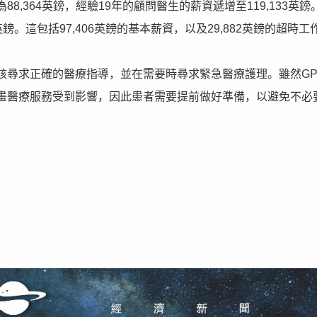
,364英鎊，經驗19年的顧問醫生的薪資遞增至119,133英鎊
鎊。這包括97,406英鎊的基本薪資，以及29,882英鎊的超時工
該尋求正確的醫療指導，並在需要時尋求緊急醫療護理。雖然G
畫醫療服務受到影響，因此患者需要提前做好準備，以避免不必