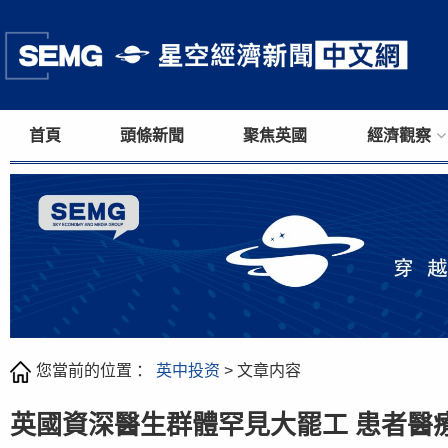
首頁
頭條新聞
聚焦英國
經濟觀察
您當前的位置 ：
英中投资
> 文章内容
英國資深醫生群體罕見大罷工 患者醫