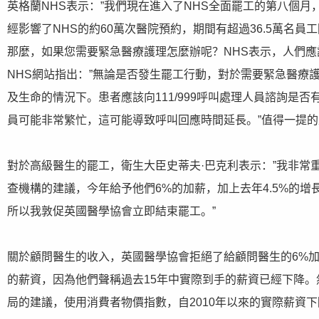
英格蘭NHS表示：”我們現在進入了NHS全面罷工的第八個
經影響了NHS的約60萬次醫院預約，期間有超過36.5萬名員
那麼，如果您需要緊急醫療護理怎麼辦呢？NHS表示，人們應
NHS網站指出：”無論是否發生罷工行動，對於需要緊急醫療
及生命的情況下。患者應該向111/999呼叫處理人員諮詢是否
員可能非常繁忙，這可能導致呼叫回應時間延長。”值得一提
對於高級醫生的罷工，衛生大臣史蒂夫·巴克利表示：”我非常
查機構的建議，今年給予他們6%的加薪，加上去年4.5%的
所以我敦促英國醫學協會立即結束罷工。”
關於顧問醫生的收入，英國醫學協會拒絕了給顧問醫生的6%加薪
的薪資，因為他們聲稱過去15年中實際到手的薪資已經下降
局的建議，使用消費者物價指數，自2010年以來的實際薪資下