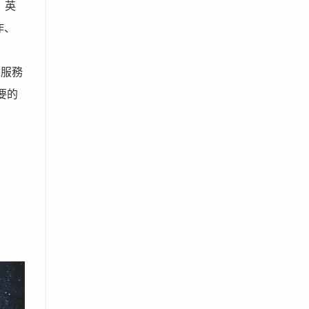
。英
作、
P服務
要的