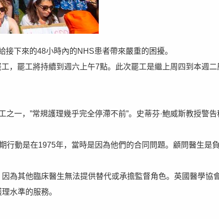
給接下來的48小時內的NHS患者帶來嚴重的困擾。
罷工，罷工將持續到週六上午7點。此次罷工是繼上周四到本週二
工之一，”常規護理幾乎完全停滯不前”。史蒂芬·鮑威斯教授警告
期行動是在1975年，當時是因為他們的合同問題。顧問醫生是
，因為其他臨床醫生無法提供替代或承擔監督角色。英國醫學協
護理水準的服務。