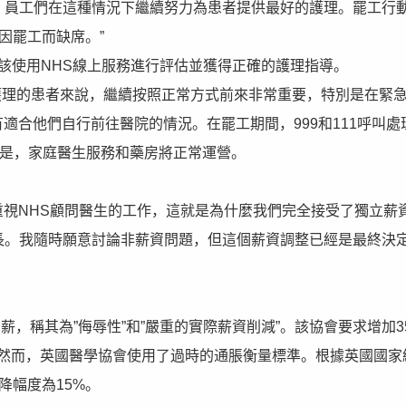
月，員工們在這種情況下繼續努力為患者提供最好的護理。罷工行
工因罷工而缺席。”
該使用NHS線上服務進行評估並獲得正確的護理指導。
護理的患者來說，繼續按照正常方式前來非常重要，特別是在緊
有適合他們自行前往醫院的情況。在罷工期間，999和111呼叫處
的是，家庭醫生服務和藥房將正常運營。
重視NHS顧問醫生的工作，這就是為什麼我們完全接受了獨立薪
增長。我隨時願意討論非薪資問題，但這個薪資調整已經是最終決
，稱其為”侮辱性”和”嚴重的實際薪資削減”。該協會要求增加3
。然而，英國醫學協會使用了過時的通脹衡量標準。根據英國國家
降幅度為15%。