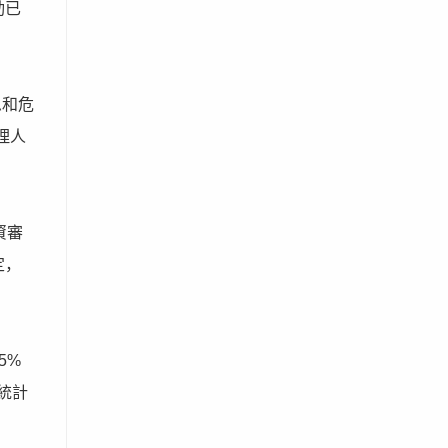
動已
急和危
理人
資審
定，
5%
統計