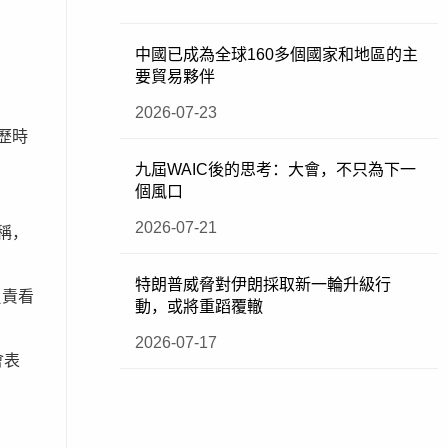
中國已成為全球160多個國家和地區的主
要貿易夥伴
2026-07-23
歷時
九屆WAIC後的思考：大會，不只為下一
個風口
2026-07-21
稱，
特朗普威脅對伊朗採取新一輪升級行
負責看
動，或將重蹈覆轍
2026-07-17
會表