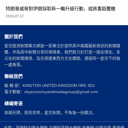
特朗普威脅對伊朗採取新一輪升級行動，或將重蹈覆轍
2026-07-17
關於我們
星空經濟新聞華文網是一家專注於提供英中兩國最新資訊的新聞媒
體，作為英中新聞分享的領導者，我們致力於打造一個全球化、多
元化的新聞環境，旨在搭建東西方文化橋樑，連接同一星空下的每
一處角落。
聯絡我們
編 輯 部：KINGTON UNITED KINGDOM HR5 3DJ
電子郵箱：skyeconomyandmediagroup@gmail.com
總编寄语
穿越天際，照亮世界，星空新聞，不負每一份關注。
友情：英國駐中國大使館 中國駐英國大使館 新華網 中國日報 鳳凰網