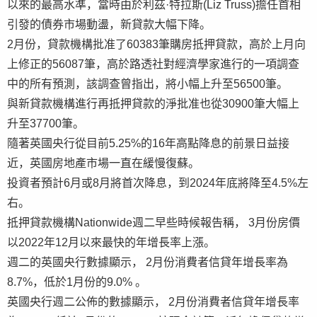
以來的最高水準，當時由於利茲·特拉斯(Liz Truss)擔任首相
引發的債券市場動盪，新貸款大幅下降。
2月份，貸款機構批准了60383筆購房抵押貸款，高於上月向
上修正的56087筆，高於路透社對經濟學家進行的一項調查
中的所有預測，該調查曾指出，將小幅上升至56500筆。
與新貸款機構進行再抵押貸款的淨批准也從30900筆大幅上
升至37700筆。
隨著英國央行從目前5.25%的16年高點降息的前景日益接
近，英國房地產市場一直在緩慢復蘇。
投資者預計6月或8月將首次降息，到2024年底將降至4.5%左
右。
抵押貸款機構Nationwide週二早些時候報告稱， 3月份房價
以2022年12月以來最快的年增長率上漲。
週二的英國央行數據顯示， 2月份消費者信貸年增長率為
8.7%，低於1月份的9.0% 。
英國央行週二公佈的數據顯示， 2月份消費者信貸年增長率