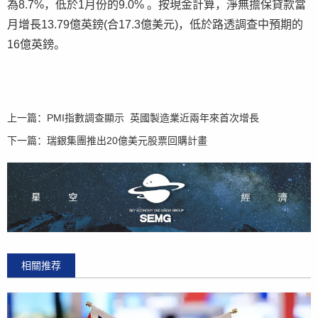
為8.7%，低於1月份的9.0% 。按現金計算，淨無擔保貸款當
月增長13.79億英鎊(合17.3億美元)，低於路透調查中預期的
16億英鎊。
上一篇：
PMI指數調查顯示 英國製造業近兩年來首次增長
下一篇：
瑞銀集團推出20億美元股票回購計畫
相關推荐