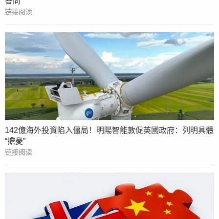
答問
链接阅读
142億海外投資陷入僵局！明陽智能敦促英國政府：列明具體
“擔憂”
链接阅读