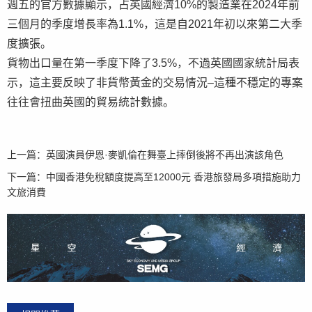
週五的官方數據顯示，占英國經濟10%的製造業在2024年前
三個月的季度增長率為1.1%，這是自2021年初以來第二大季
度擴張。
貨物出口量在第一季度下降了3.5%，不過英國國家統計局表
示，這主要反映了非貨幣黃金的交易情況–這種不穩定的專案
往往會扭曲英國的貿易統計數據。
上一篇：
英國演員伊恩·麥凱倫在舞臺上摔倒後將不再出演該角色
下一篇：
中國香港免稅額度提高至12000元 香港旅發局多項措施助力
文旅消費