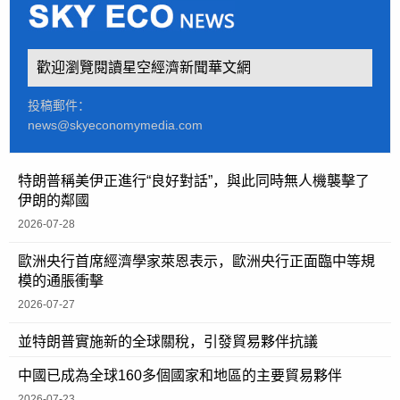
歡迎瀏覽閱讀星空經濟新聞華文網
投稿郵件：
news@skyeconomymedia.com
特朗普稱美伊正進行“良好對話”，與此同時無人機襲擊了
伊朗的鄰國
2026-07-28
歐洲央行首席經濟學家萊恩表示，歐洲央行正面臨中等規
模的通脹衝擊
2026-07-27
並特朗普實施新的全球關稅，引發貿易夥伴抗議
中國已成為全球160多個國家和地區的主要貿易夥伴
2026-07-23