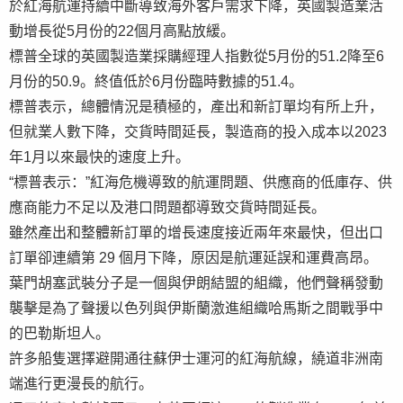
於紅海航運持續中斷導致海外客戶需求下降，英國製造業活
動增長從5月份的22個月高點放緩。
標普全球的英國製造業採購經理人指數從5月份的51.2降至6
月份的50.9。終值低於6月份臨時數據的51.4。
標普表示，總體情況是積極的，產出和新訂單均有所上升，
但就業人數下降，交貨時間延長，製造商的投入成本以2023
年1月以來最快的速度上升。
“標普表示：”紅海危機導致的航運問題、供應商的低庫存、供
應商能力不足以及港口問題都導致交貨時間延長。
雖然產出和整體新訂單的增長速度接近兩年來最快，但出口
訂單卻連續第 29 個月下降，原因是航運延誤和運費高昂。
葉門胡塞武裝分子是一個與伊朗結盟的組織，他們聲稱發動
襲擊是為了聲援以色列與伊斯蘭激進組織哈馬斯之間戰爭中
的巴勒斯坦人。
許多船隻選擇避開通往蘇伊士運河的紅海航線，繞道非洲南
端進行更漫長的航行。