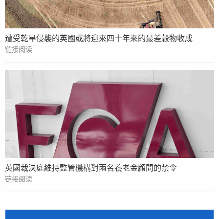
遭受乾旱侵襲的英國或將迎來四十年來的最差穀物收成
链接阅读
英國裁決庭維持監管機構對兩名養老金顧問的禁令
链接阅读