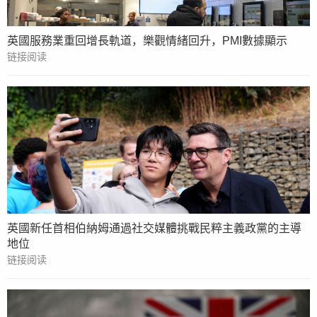
英國服務業重回增長軌道，樂觀情緒回升，PMI數據顯示
链接阅读
英國新任首相伯納姆通過社交媒體挑戰民粹主義政黨的主導
地位
链接阅读