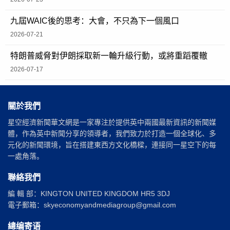
九屆WAIC後的思考：大會，不只為下一個風口
2026-07-21
特朗普威脅對伊朗採取新一輪升級行動，或將重蹈覆轍
2026-07-17
關於我們
星空經濟新聞華文網是一家專注於提供英中兩國最新資訊的新聞媒
體，作為英中新聞分享的領導者，我們致力於打造一個全球化、多
元化的新聞環境，旨在搭建東西方文化橋樑，連接同一星空下的每
一處角落。
聯絡我們
編 輯 部：KINGTON UNITED KINGDOM HR5 3DJ
電子郵箱：skyeconomyandmediagroup@gmail.com
總编寄语