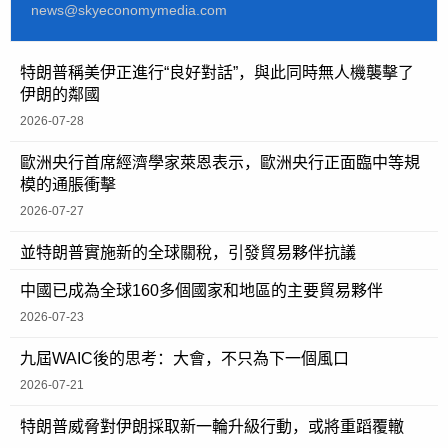
news@skyeconomymedia.com
特朗普稱美伊正進行“良好對話”，與此同時無人機襲擊了
伊朗的鄰國
2026-07-28
歐洲央行首席經濟學家萊恩表示，歐洲央行正面臨中等規
模的通脹衝擊
2026-07-27
並特朗普實施新的全球關稅，引發貿易夥伴抗議
中國已成為全球160多個國家和地區的主要貿易夥伴
2026-07-23
九屆WAIC後的思考：大會，不只為下一個風口
2026-07-21
特朗普威脅對伊朗採取新一輪升級行動，或將重蹈覆轍