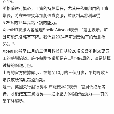
的4%。
英格蘭銀行擔心，工資的持續增長，尤其是私營部門的工資
增長，將在未來幾年加劇通貨膨脹，並限制其將利率從
5.25%的15年高點下調的能力。
XpertHR高級內容經理Sheila Attwood表示：“雇主表示，薪
酬可能只會略有下降。我們對2024年薪酬獎勵率的預測為
5%。”。
XpertHR截至11月的三個月數據僅基於26項影響不到50萬員
工的薪酬協議。許多薪酬協議都是在1月份結算的，這是結算
數據的關鍵月份。
上周的官方數據顯示，在截至10月的三個月裏，平均周收入
增長放緩幅度超過預期。
週一，英國央行副行長本·布羅德本特表示，官員們必須等
待，才能確定工資增長——通脹壓力的關鍵驅動力——真的
呈下降趨勢。