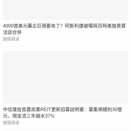
4000億美元藥企巨頭要來了？阿斯利康被曝與百時美施貴寶
洽談合併
链接阅读
中信建投首農商業REIT更新招募說明書：募集規模約30億
元，現金流三年縮水37%
链接阅读