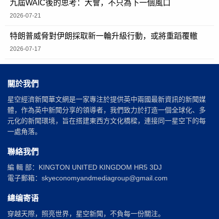
九屆WAIC後的思考：大會，不只為下一個風口
2026-07-21
特朗普威脅對伊朗採取新一輪升級行動，或將重蹈覆轍
2026-07-17
關於我們
星空經濟新聞華文網是一家專注於提供英中兩國最新資訊的新聞媒
體，作為英中新聞分享的領導者，我們致力於打造一個全球化、多
元化的新聞環境，旨在搭建東西方文化橋樑，連接同一星空下的每
一處角落。
聯絡我們
編 輯 部：KINGTON UNITED KINGDOM HR5 3DJ
電子郵箱：skyeconomyandmediagroup@gmail.com
總编寄语
穿越天際，照亮世界，星空新聞，不負每一份關注。