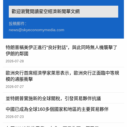
歡迎瀏覽閱讀星空經濟新聞華文網
投稿郵件：
news@skyeconomymedia.com
特朗普稱美伊正進行“良好對話”，與此同時無人機襲擊了
伊朗的鄰國
2026-07-28
歐洲央行首席經濟學家萊恩表示，歐洲央行正面臨中等規
模的通脹衝擊
2026-07-27
並特朗普實施新的全球關稅，引發貿易夥伴抗議
中國已成為全球160多個國家和地區的主要貿易夥伴
2026-07-23