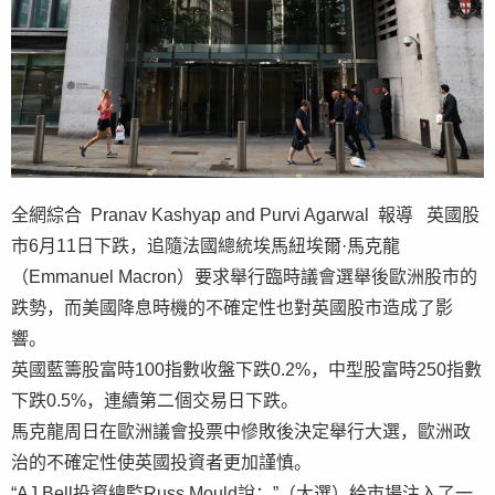
全網綜合 Pranav Kashyap and Purvi Agarwal 報導 英國股
市6月11日下跌，追隨法國總統埃馬紐埃爾·馬克龍
（Emmanuel Macron）要求舉行臨時議會選舉後歐洲股市的
跌勢，而美國降息時機的不確定性也對英國股市造成了影
響。
英國藍籌股富時100指數收盤下跌0.2%，中型股富時250指數
下跌0.5%，連續第二個交易日下跌。
馬克龍周日在歐洲議會投票中慘敗後決定舉行大選，歐洲政
治的不確定性使英國投資者更加謹慎。
“AJ Bell投資總監Russ Mould說：”（大選）給市場注入了一