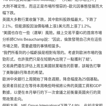
大劑不確定性，而這正是市場所憎惡的–歐元因事態發展而大
幅下跌。
英國大多數行業收盤下跌，其中飲料股跌幅最大，下跌了
2.1%，但能源股因油價每桶上漲1美元而上漲了1.2%。
“美國也存在一些（選舉）風險。線上交易平臺IG的首席市場
分析師Chris Beauchamp說：”因此，倫敦發現自己夾在這些
市場之間，需要處理的事情相當多。
“我們所看到的小幅虧損是相對有限的。考慮到歐洲市場的強
勁形式，也許我們只是在短期內出現了一點獲利了結”。
交易員們還在評估上周五美國就業報告的影響，該報告打擊
了美聯儲9月降息的希望。
歐洲中央銀行上周開始了降息週期，降息幅度為25個基點。
投資者目前正在等待本周晚些時候將公佈的英國工資和GDP
數據，以便在本月舉行的下一次會議之前衡量英國央行的貨
幣政策走向。
個股方面，ME Group International下跌了4.9%，此前這家即