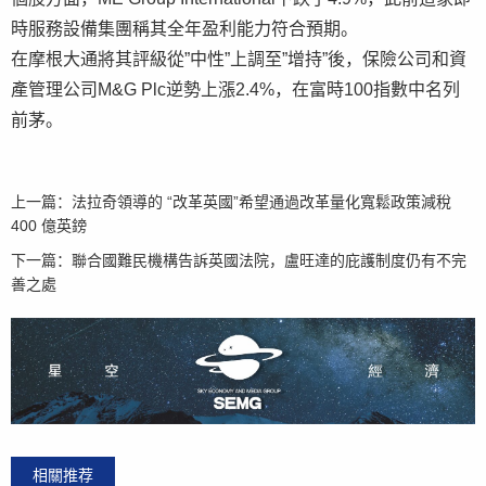
時服務設備集團稱其全年盈利能力符合預期。
在摩根大通將其評級從”中性”上調至”增持”後，保險公司和資
產管理公司M&G Plc逆勢上漲2.4%，在富時100指數中名列
前茅。
上一篇：
法拉奇領導的 “改革英國”希望通過改革量化寬鬆政策減稅
400 億英鎊
下一篇：
聯合國難民機構告訴英國法院，盧旺達的庇護制度仍有不完
善之處
相關推荐