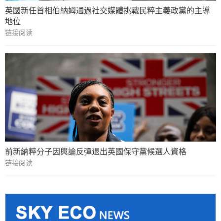
英國新任首相伯納姆通過社交媒體挑戰民粹主義政黨的主導
地位
链接阅读
前新納粹分子因輿論反彈退出英國保守黨候選人資格
链接阅读