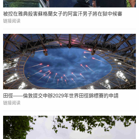
被控在雅典殺害蘇格蘭女子的阿富汗男子將在獄中候審
链接阅读
田徑——倫敦提交申辦2029年世界田徑錦標賽的申請
链接阅读