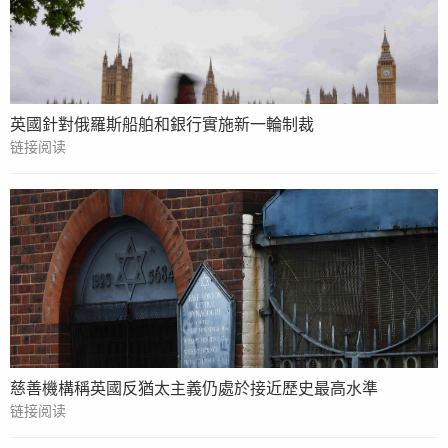
英國針對俄羅斯船舶和銀行實施新一輪制裁
链接阅读
慈善機構稱英國反猶太主義仍處於接近歷史最高水準
链接阅读