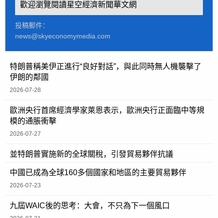
歡迎瀏覽閱讀星空經濟新聞華文網
投稿郵件：
news@skyeconomymedia.com
特朗普稱美伊正進行“良好對話”，與此同時無人機襲擊了
伊朗的鄰國
2026-07-28
歐洲央行首席經濟學家萊恩表示，歐洲央行正面臨中等規
模的通脹衝擊
2026-07-27
並特朗普實施新的全球關稅，引發貿易夥伴抗議
中國已成為全球160多個國家和地區的主要貿易夥伴
2026-07-23
九屆WAIC後的思考：大會，不只為下一個風口