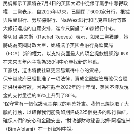
民調顯示工黨將在7月4日的英國大選中從保守黨手中奪得政
權，工黨表示，自2015年以來，已關閉了6000家分行，根據
與匯豐銀行、勞埃德銀行、NatWest銀行和巴克萊銀行等四
大銀行達成的自願安排，迄今只開設了50家銀行中心。
蕾切爾·裏夫斯（Rachel Reeves）表示，如果工黨獲勝，她
將成為英國財政大臣，她將賦予英國金融行為監管局
（FCA）新的權力，以支持英國最大的現金提款機網路LINK
在未來五年內主動為350個中心尋找新的地點。
工黨說，這也將使社區更容易獲得中心的資格。
保守黨政府已經批准了一項法律，責成金融監管局確保合理
提供現金存款，因為在截至2022年的十年間，英國不涉及現
金的支付量從約46%上升到了86%。
“保守黨有一個保護現金存取的明確計畫。我們已經採取了大
膽的行動，以確保我們能夠如期建成225個更多的銀行樞紐，
確保人們的安心和金融安全，”財政部財政秘書比姆·阿福拉米
（Bim Afolami）在一份聲明中說。