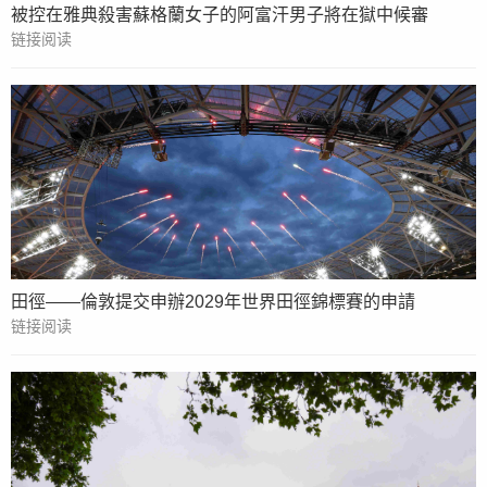
被控在雅典殺害蘇格蘭女子的阿富汗男子將在獄中候審
链接阅读
田徑——倫敦提交申辦2029年世界田徑錦標賽的申請
链接阅读