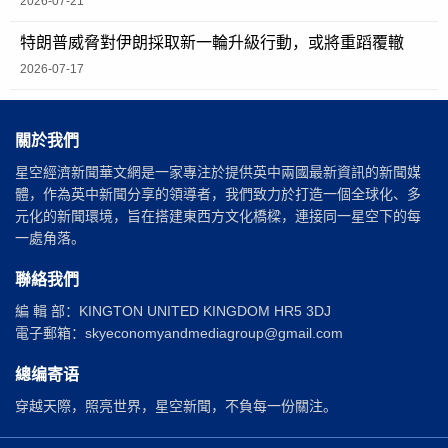
2026-07-21
特朗普威脅對伊朗採取新一輪升級行動，或將重蹈覆轍
2026-07-17
關於我們
星空經濟新聞華文網是一家專注於提供英中兩國最新資訊的新聞媒
體，作為英中新聞分享的領導者，我們致力於打造一個全球化、多
元化的新聞環境，旨在搭建東西方文化橋樑，連接同一星空下的每
一處角落。
聯絡我們
編 輯 部：KINGTON UNITED KINGDOM HR5 3DJ
電子郵箱：skyeconomyandmediagroup@gmail.com
總编寄语
穿越天際，照亮世界，星空新聞，不負每一份關注。