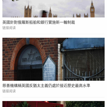
英國針對俄羅斯船舶和銀行實施新一輪制裁
链接阅读
慈善機構稱英國反猶太主義仍處於接近歷史最高水準
链接阅读