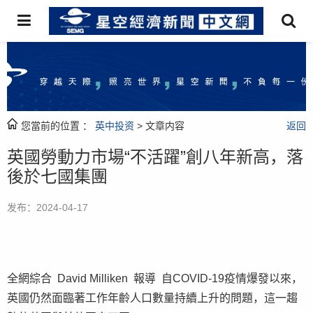
您當前的位置 ：
英中投资
> 文章内容
返回
英國勞動力市場“不活躍”創八年新高，落
後於七國集團
发布：2024-04-17
全網綜合 David Milliken 報導 自COVID-19疫情爆發以來，
英國仍然面臨著工作年齡人口數量持續上升的問題，這一趨