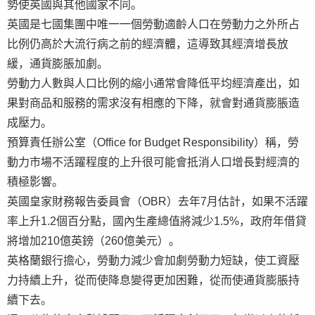
勢使英國與其他國家不同。
英國是七國集團中唯一一個勞動適齡人口在勞動力之外所占
比例仍高於大流行病之前的經濟體，這導致其經濟增長放
緩，通貨膨脹加劇。
勞動力人數與人口比例的縮小通常會降低平均經濟產出，如
果對商品和服務的需求沒有相應的下降，就會對通貨膨脹造
成壓力。
預算責任辦公室（Office for Budget Responsibility）稱，勞
動力市場不活躍程度的上升很可能會抵消人口增長對經濟的
積極影響。
英國皇家財務報告委員會（OBR）去年7月估計，如果不活躍
率上升1.2個百分點，國內生產總值將減少1.5%，政府年借貸
將增加210億英鎊（260億美元）。
英格蘭銀行擔心，勞動力減少會加劇勞動力短缺，使工資壓
力持續上升，從而使降息變得更加困難，從而使通貨膨脹持
續下去。