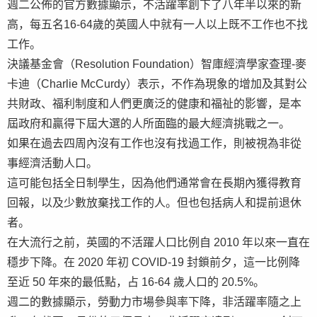
週二公佈的官方數據顯示，不活躍率創下了八年半以來的新
高，每五名16-64歲的英國人中就有一人以上既不工作也不找
工作。
決議基金會（Resolution Foundation）智庫經濟學家查理-麥
卡迪（Charlie McCurdy）表示，不作為現象的增加及其對公
共財政、福利制度和人們更廣泛的健康和福祉的影響，是本
屆政府和贏得下屆大選的人所面臨的最大經濟挑戰之一。
如果在過去四周內沒有工作也沒有找過工作，則被視為非從
事經濟活動人口。
這可能包括全日制學生，因為他們通常會在長期內獲得教育
回報，以及少數放棄找工作的人。但也包括病人和提前退休
者。
在大流行之前，英國的不活躍人口比例自 2010 年以來一直在
穩步下降。在 2020 年初 COVID-19 封鎖前夕，這一比例降
至近 50 年來的最低點，占 16-64 歲人口的 20.5%。
週二的數據顯示，勞動力市場參與率下降，非活躍率隨之上