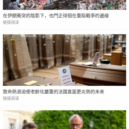
在伊朗衝突的陰影下，也門正徘徊在重陷戰爭的邊緣
链接阅读
致命熱浪迫使老齡化嚴重的法國直面更炎熱的未來
链接阅读