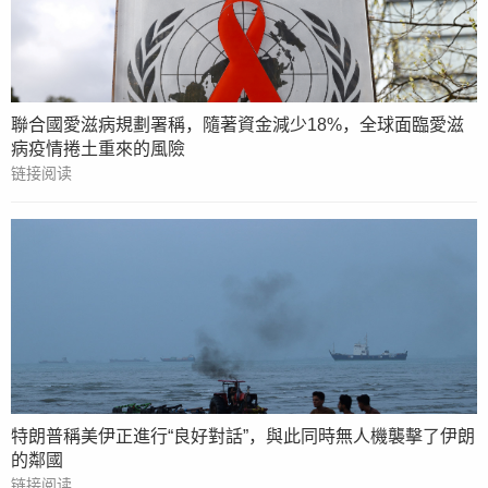
聯合國愛滋病規劃署稱，隨著資金減少18%，全球面臨愛滋
病疫情捲土重來的風險
链接阅读
特朗普稱美伊正進行“良好對話”，與此同時無人機襲擊了伊朗
的鄰國
链接阅读