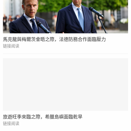
馬克龍與梅爾茨會晤之際，法德防務合作面臨壓力
链接阅读
旅遊旺季來臨之際，希臘島嶼面臨乾旱
链接阅读