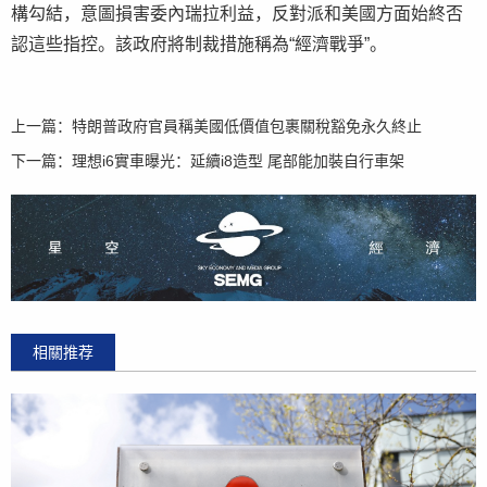
構勾結，意圖損害委內瑞拉利益，反對派和美國方面始終否
認這些指控。該政府將制裁措施稱為“經濟戰爭”。
上一篇：
特朗普政府官員稱美國低價值包裹關稅豁免永久終止
下一篇：
理想i6實車曝光：延續i8造型 尾部能加裝自行車架
相關推荐