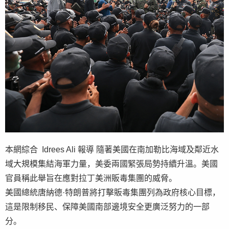
本網綜合 Idrees Ali 報導 隨著美國在南加勒比海域及鄰近水
域大規模集結海軍力量，美委兩國緊張局勢持續升溫。美國
官員稱此舉旨在應對拉丁美洲販毒集團的威脅。
美國總統唐納德·特朗普將打擊販毒集團列為政府核心目標，
這是限制移民、保障美國南部邊境安全更廣泛努力的一部
分。