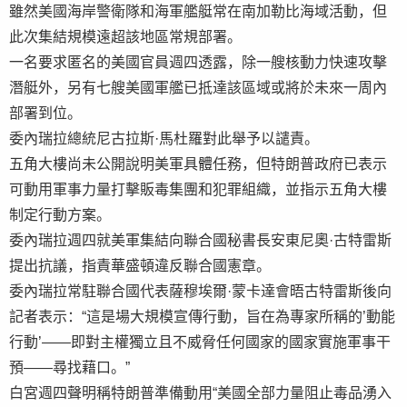
雖然美國海岸警衛隊和海軍艦艇常在南加勒比海域活動，但
此次集結規模遠超該地區常規部署。
一名要求匿名的美國官員週四透露，除一艘核動力快速攻擊
潛艇外，另有七艘美國軍艦已抵達該區域或將於未來一周內
部署到位。
委內瑞拉總統尼古拉斯·馬杜羅對此舉予以譴責。
五角大樓尚未公開說明美軍具體任務，但特朗普政府已表示
可動用軍事力量打擊販毒集團和犯罪組織，並指示五角大樓
制定行動方案。
委內瑞拉週四就美軍集結向聯合國秘書長安東尼奧·古特雷斯
提出抗議，指責華盛頓違反聯合國憲章。
委內瑞拉常駐聯合國代表薩穆埃爾·蒙卡達會晤古特雷斯後向
記者表示：“這是場大規模宣傳行動，旨在為專家所稱的’動能
行動’——即對主權獨立且不威脅任何國家的國家實施軍事干
預——尋找藉口。”
白宮週四聲明稱特朗普準備動用“美國全部力量阻止毒品湧入