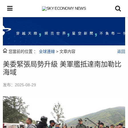
您當前的位置 ：
全球連線
> 文章内容
返回
美委緊張局勢升級 美軍艦抵達南加勒比
海域
发布：2025-08-29