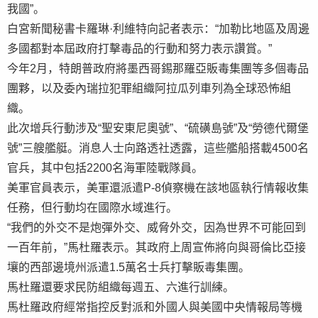
我國”。
白宮新聞秘書卡羅琳·利維特向記者表示：“加勒比地區及周邊
多國都對本屆政府打擊毒品的行動和努力表示讚賞。”
今年2月，特朗普政府將墨西哥錫那羅亞販毒集團等多個毒品
團夥，以及委內瑞拉犯罪組織阿拉瓜列車列為全球恐怖組
織。
此次增兵行動涉及“聖安東尼奧號”、“硫磺島號”及“勞德代爾堡
號”三艘艦艇。消息人士向路透社透露，這些艦船搭載4500名
官兵，其中包括2200名海軍陸戰隊員。
美軍官員表示，美軍還派遣P-8偵察機在該地區執行情報收集
任務，但行動均在國際水域進行。
“我們的外交不是炮彈外交、威脅外交，因為世界不可能回到
一百年前，”馬杜羅表示。其政府上周宣佈將向與哥倫比亞接
壤的西部邊境州派遣1.5萬名士兵打擊販毒集團。
馬杜羅還要求民防組織每週五、六進行訓練。
馬杜羅政府經常指控反對派和外國人與美國中央情報局等機