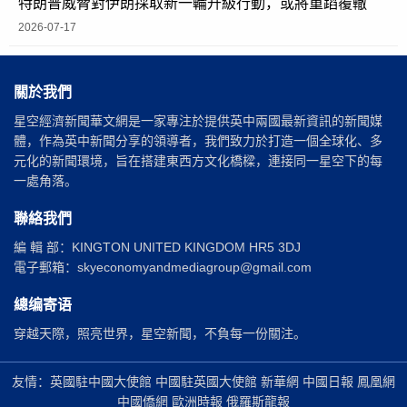
特朗普威脅對伊朗採取新一輪升級行動，或將重蹈覆轍
2026-07-17
關於我們
星空經濟新聞華文網是一家專注於提供英中兩國最新資訊的新聞媒
體，作為英中新聞分享的領導者，我們致力於打造一個全球化、多
元化的新聞環境，旨在搭建東西方文化橋樑，連接同一星空下的每
一處角落。
聯絡我們
編 輯 部：KINGTON UNITED KINGDOM HR5 3DJ
電子郵箱：skyeconomyandmediagroup@gmail.com
總编寄语
穿越天際，照亮世界，星空新聞，不負每一份關注。
友情：英國駐中國大使館 中國駐英國大使館 新華網 中國日報 鳳凰網
中國僑網 歐洲時報 俄羅斯龍報