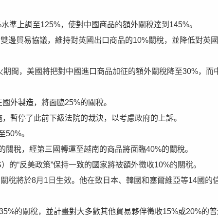
水準上調至125%，使對中國商品的額外關稅達到145%。
的雙邊貿易協議，維持對英國出口商品的10%關稅，並降低對英
停火期間，美國將把對中國進口商品加征的額外關稅降至30%，而
在國外製造，將面臨25%的關稅。
施，暫停了此前下級法院的裁決，以考慮政府的上訴。
至50%。
%的關稅，經第三國轉運至越南的商品將面臨40%的關稅。
RICS）的“反美政策”保持一致的國家將被額外徵收10%的關稅。
額外更高關稅將於8月1日生效。他在致日本、韓國和塞爾維亞等14國的
35%的關稅，並計畫對大多數其他貿易夥伴徵收15%或20%的