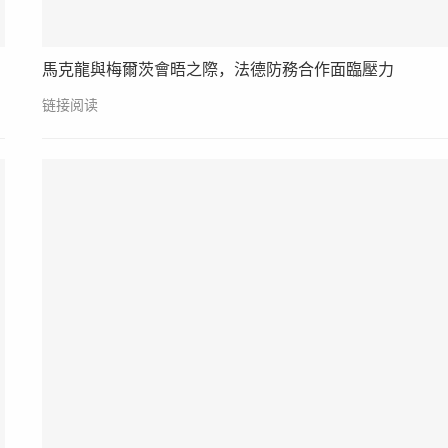
馬克龍與梅爾茨會晤之際，法德防務合作面臨壓力
链接阅读