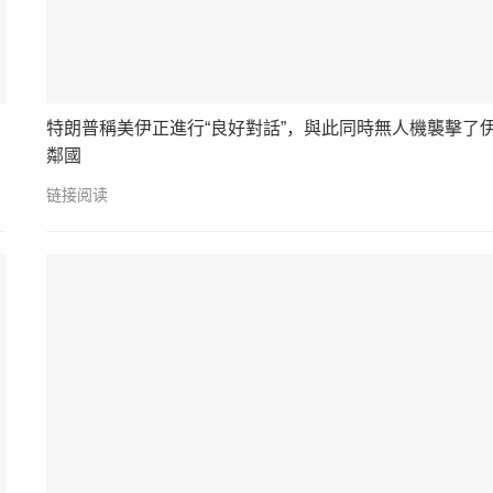
特朗普稱美伊正進行“良好對話”，與此同時無人機襲擊了
鄰國
链接阅读