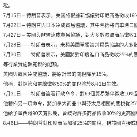
稅。
7月15日 – 特朗普表示，美國將根據新協議對印尼商品徵收19
7月22日 – 特朗普與日本達成貿易協議，其中包括將汽車進口
7月27日 – 美國與歐盟達成貿易協議，對大多數歐盟商品徵收
7月28日——特朗普表示，未與美國單獨談判貿易協議的大多數
7月30日——特朗普表示，美國將對印度進口商品徵收25%
等行業實施較寬鬆的配額。
美國與韓國達成協議，將原計畫的關稅降至15%。
他稱，對銅管和電線徵收50%的關稅將於8月1日生效。
7月31日——特朗普簽署行政命令，對69個貿易夥伴徵收10
他發佈另一項命令，將加拿大商品中與芬太尼相關的關稅從25
他給予墨西哥90天寬限期，暫緩對許多商品徵收30%的更高
8月6日——特朗普對印度商品加征25%的關稅，稱該國直接