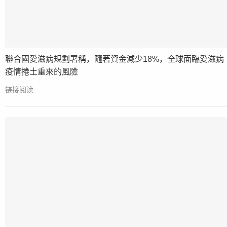
聯合國愛滋病規劃署稱，隨著資金減少18%，全球面臨愛滋病
疫情捲土重來的風險
链接阅读