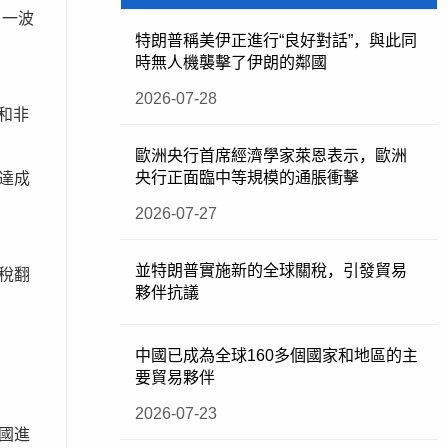
了一波
特朗普稱美伊正進行“良好對話”，與此同
時無人機襲擊了伊朗的鄰國
2026-07-28
和非
歐洲央行首席經濟學家萊恩表示，歐洲
央行正面臨中等規模的通脹衝擊
達成
2026-07-27
並特朗普實施新的全球關稅，引發貿易
稅翻
夥伴抗議
中國已成為全球160多個國家和地區的主
要貿易夥伴
2026-07-23
國進