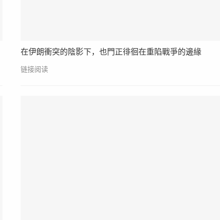
在伊朗衝突的陰影下，也門正徘徊在重陷戰爭的邊緣
链接阅读