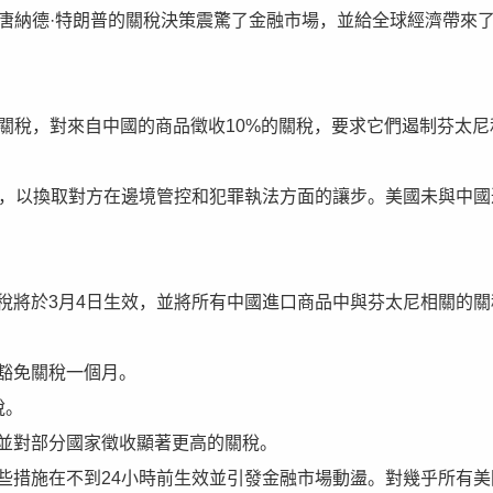
，美國總統唐納德·特朗普的關稅決策震驚了金融市場，並給全球經濟帶來
%的關稅，對來自中國的商品徵收10%的關稅，要求它們遏制芬太尼
天，以換取對方在邊境管控和犯罪執法方面的讓步。美國未與中國
關稅將於3月4日生效，並將所有中國進口商品中與芬太尼相關的關
豁免關稅一個月。
稅。
，並對部分國家徵收顯著更高的關稅。
些措施在不到24小時前生效並引發金融市場動盪。對幾乎所有美