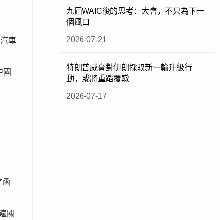
九屆WAIC後的思考：大會，不只為下一
個風口
2026-07-21
國汽車
特朗普威脅對伊朗採取新一輪升級行
中國
動，或將重蹈覆轍
2026-07-17
信函
普遍關