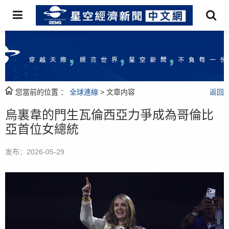
您當前的位置 ：
全球連線
> 文章内容
返回
烏裏韋的門生瓦倫西亞力爭成為哥倫比
亞首位女總統
发布：2026-05-29