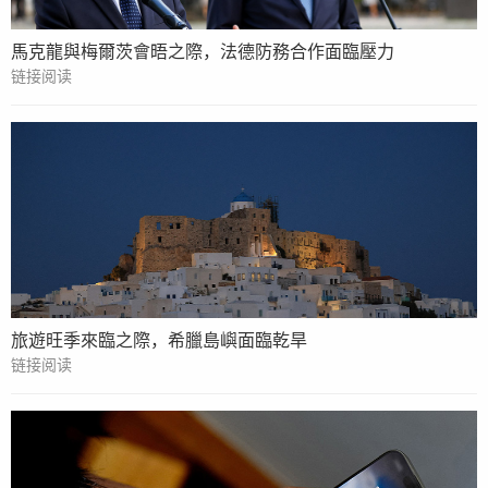
馬克龍與梅爾茨會晤之際，法德防務合作面臨壓力
链接阅读
旅遊旺季來臨之際，希臘島嶼面臨乾旱
链接阅读