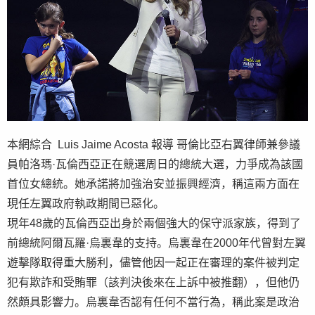
本網綜合 Luis Jaime Acosta 報導 哥倫比亞右翼律師兼參議
員帕洛瑪·瓦倫西亞正在競選周日的總統大選，力爭成為該國
首位女總統。她承諾將加強治安並振興經濟，稱這兩方面在
現任左翼政府執政期間已惡化。
現年48歲的瓦倫西亞出身於兩個強大的保守派家族，得到了
前總統阿爾瓦羅·烏裏韋的支持。烏裏韋在2000年代曾對左翼
遊擊隊取得重大勝利，儘管他因一起正在審理的案件被判定
犯有欺詐和受賄罪（該判決後來在上訴中被推翻），但他仍
然頗具影響力。烏裏韋否認有任何不當行為，稱此案是政治