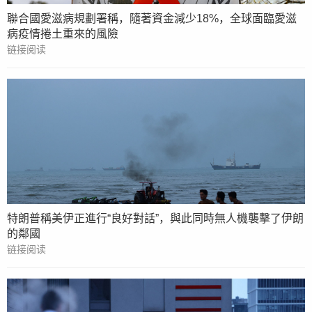
聯合國愛滋病規劃署稱，隨著資金減少18%，全球面臨愛滋
病疫情捲土重來的風險
链接阅读
特朗普稱美伊正進行“良好對話”，與此同時無人機襲擊了伊朗
的鄰國
链接阅读