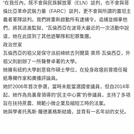
“在我任內，既不會與民族解放軍（ELN）談判，也不會與哥
倫比亞革命武裝力量（FARC）談判，更不會與所謂的蓋坦主
義者軍隊談判。我們將重新啟動所有逮捕令，追捕並緝拿他
們，將其送進監獄，”瓦倫西亞在波哥大最近的一次活動中說
道，她在此提到了其他遊擊隊和犯罪集團。
政治世家
瓦倫西亞的祖父是保守派前總統吉列爾莫·萊昂·瓦倫西亞，外
祖父則創辦了一所聲譽卓著的大學。
她擁有紐約大學創意寫作碩士學位，在投身政壇前曾擔任報
紙專欄作家和廣播評論員。
她於2006年首次參選，當時未能當選國會議員，但自2014年
起，她作為烏裏韋領導的“民主中心黨”的參議員，支持了多項
旨在扶持蔗農、規範小微企業及縮短工時的法案。
她與學者托馬斯·羅德裏格斯結婚，並育有一名年幼的女兒。