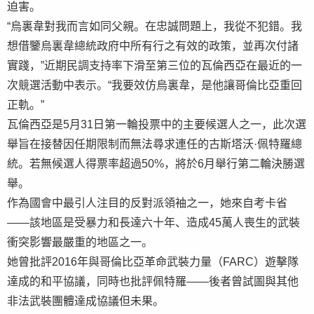
迫害。
“烏裏韋對我而言如同父親。在忠誠問題上，我從不犯錯。我
想借鑒烏裏韋總統政府中所有行之有效的政策，並再次付諸
實踐，”近期民調支持率下滑至第三位的瓦倫西亞在最近的一
次競選活動中表示。“我要效仿烏裏韋，是他讓哥倫比亞重回
正軌。”
瓦倫西亞是5月31日第一輪投票中的主要候選人之一，此次選
舉旨在接替因任期限制而無法尋求連任的古斯塔沃·佩特羅總
統。若無候選人得票率超過50%，將於6月舉行第二輪決勝選
舉。
作為國會中最引人注目的反對派領袖之一，她來自考卡省
——該地區是受暴力和長達六十年、造成45萬人喪生的武裝
衝突影響最嚴重的地區之一。
她曾批評2016年與哥倫比亞革命武裝力量（FARC）遊擊隊
達成的和平協議，同時也批評佩特羅——後者曾試圖與其他
非法武裝團體達成協議但未果。