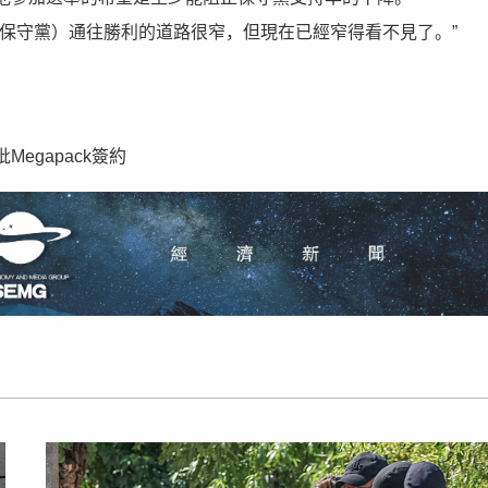
保守黨）通往勝利的道路很窄，但現在已經窄得看不見了。”
egapack簽約