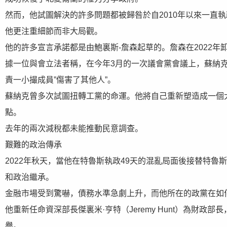
然而，他試圖解決的許多問題都被歸咎於自2010年以來一直
他更注重細節而非大局觀。
他的許多宣言承諾都是由鮑裏斯-詹森起草的。詹森在2022
據一位與會立法者稱，在今年3月的一次議會黨會議上，蘇納克
責一小撮成員”傷害了其他人”。
蘇納克曾多次試圖扭轉工黨的命運。他將自己重新塑造成一個
點。
去年的兩次減稅都未能推動民意調查。
艱難的政治傳承
2022年秋天，當他在特魯斯執政49天的混亂局面後接替特
和政治繼承。
金融市場受到驚嚇，債務水準急劇上升，而他所在的政黨在如
他重新任命資深部長傑裏米·亨特（Jeremy Hunt）為財
譽。