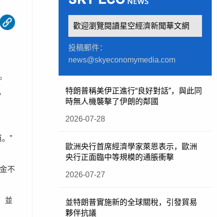
歡迎瀏覽閱讀星空經濟新聞華文網
投稿郵件：
news@skyeconomymedia.com
喪。
特朗普稱美伊正進行“良好對話”，與此同
。
時無人機襲擊了伊朗的鄰國
2026-07-28
。”
歐洲央行首席經濟學家萊恩表示，歐洲
央行正面臨中等規模的通脹衝擊
金不
2026-07-27
，並
並特朗普實施新的全球關稅，引發貿易
夥伴抗議