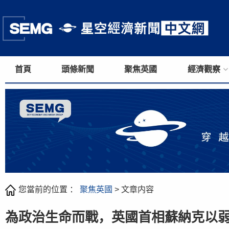
首頁
頭條新聞
聚焦英國
經濟觀察
您當前的位置 ：
聚焦英國
> 文章内容
為政治生命而戰，英國首相蘇納克以