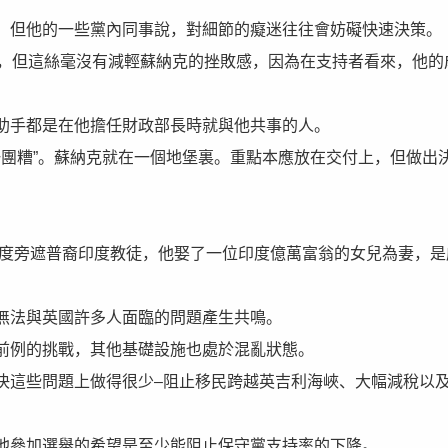
，但他的一些黨內同事說，對細節的癡迷往往會妨礙快速決策。
擊，但這絲毫沒有減輕蘇納克的挫敗感，因為在支持者看來，他的
助手都是在他擔任財政部長時就與他共事的人。
一團糟”。蘇納克就在一個地堡裏。重點本應放在交付上，但做出
印度旁遮普裔印度教徒，他娶了一位印度億萬富翁的女兒為妻，是
無法與英國許多人面臨的問題產生共鳴。
前例的挑戰，其他基礎設施也處於混亂狀態。
決這些問題上做得很少–阻止移民跨越英吉利海峽、大幅減稅以
他參加選舉的希望是至少能阻止保守黨支持率的下降。