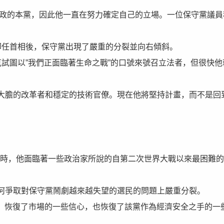
執政的本黨，因此他一直在努力確定自己的立場。一位保守黨議員
年卸任首相後，保守黨出現了嚴重的分裂並向右傾斜。
試圖以”我們正面臨著生命之戰”的口號來號召立法者，但很快他
大膽的改革者和穩定的技術官僚。現在他將堅持計畫，而不是回
魯斯時，他面臨著一些政治家所說的自第二次世界大戰以來最困難
何爭取對保守黨鬧劇越來越失望的選民的問題上嚴重分裂。
政部長，恢復了市場的一些信心，也恢復了該黨作為經濟安全之手的一