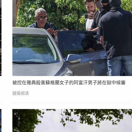
被控在雅典殺害蘇格蘭女子的阿富汗男子將在獄中候審
链接阅读