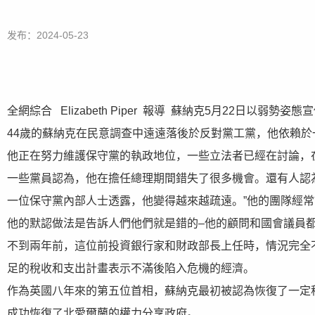
发布：2024-05-23
全網綜合 Elizabeth Piper 報導 蘇納克5月22日
44歲的蘇納克在民意調查中遠遠落後於反對黨工黨，他依賴
他正在努力維護保守黨的執政地位，一些立法者已經在討論，
一些黨員認為，他在擔任總理期間錯失了很多機會。還有人認
一位保守黨內部人士透露，他變得越來越疏遠。”他的團隊經常
他的默認做法是告訴人們他們就是錯的–他的顧問和國會議員
不到兩年前，這位前投資銀行家和財政部長上任時，情況完全
足的稅收和支出計畫表示不滿後陷入危機的經濟。
作為英國八年來的第五位首相，蘇納克最初被認為恢復了一定
成功恢復了北愛爾蘭的權力分享政府。