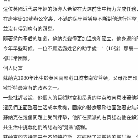
這位英國近代最年輕的領導人希望在大選前集中精力完成任務
在唐寧街10號辦公室裏，不滿的保守黨議員不斷對他進行抨
並沒有得到應有的讚譽。
隨著黨內矛盾的加劇，蘇納克變得更加沮喪和孤立，他身邊的
今年早些時候，一位不願透露姓名的助手說：“（10號）那裏
卻非常困難。
個人財富
蘇納克1980年出生於英國南部港口城市南安普頓，父母都是
敏斯特最富有的政客之一。
一些批評者說，他個人的巨額財富和昂貴的精英教育意味著他
選民們正面臨著生活成本危機，國家的醫療服務也面臨著史無
蘇納克在幾個問題上受到抨擊，他所在黨派的右翼認為他在解
共生活中挑戰他們所認為的”覺醒”議程。
蘇納克的支持率甚至不如特拉斯，在經歷了被撤換的嘗試後，