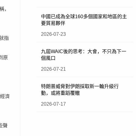
稱，
中國已成為全球160多個國家和地區的主
要貿易夥伴
2026-07-23
就指
九屆WAIC後的思考：大會，不只為下一
到原
個風口
2026-07-21
特朗普威脅對伊朗採取新一輪升級行
動，或將重蹈覆轍
的經濟
2026-07-17
些聲