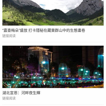
“嘉查梅朵”盛放 打卡隱秘在藏東群山中的生態畫卷
链接阅读
湖北宣恩：河畔夜生輝
链接阅读