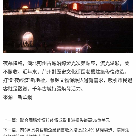
夜幕降臨，湖北荊州古城沿線燈光次第點亮，流光溢彩，美
不勝收。近年來，荊州對歷史文化街區老舊建築修復改造，
打造“夜經濟”新地標，兼顧文物保護與遊覽需求，吸引市民遊
客駐足觀賞，千年古城持續煥發活力。
來源：新華網
上一篇：
聯合國稱埃博拉疫情或致非洲損失最高36億美元
下一篇：
前5月具身智能企業銷售收入增長22.4% 整機製造、演算法