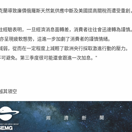
克蘭導致廉價俄羅斯天然氣供應中斷及美國提高關稅而遭受重創
往經驗表明，一旦經濟消息面轉差，消費者往往會迅速轉為謹慎
場亦呈現疲軟態勢，這進一步加劇了消費者的謹慎情緒。
減弱，從而在一定程度上減輕了歐洲央行採取激進行動的壓力。
不可避免。第三季度很可能還會跟進一次加息。”
越其領空