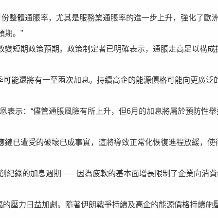
指出：“5月份整體通脹率，尤其是服務業通脹率的進一步上升，強化了歐
預期。”
改變短期政策預期。政策制定者已明確表示，通脹走高足以構成
秋季可能還將有一至兩次加息。持續高企的能源價格可能向更廣泛
恩表示：“儘管通脹風險有所上升，但6月的加息將屬於預防性舉
應鏈已遭受的破壞已成事實，這將導致正常化恢復進程放緩，使
輪創紀錄的加息週期——因為疲軟的基本面增長限制了企業向消費
面臨的壓力日益加劇。隨著伊朗戰爭持續及高企的能源價格持續施