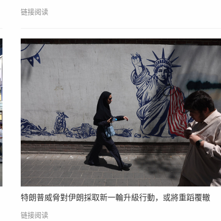
链接阅读
特朗普威脅對伊朗採取新一輪升級行動，或將重蹈覆轍
链接阅读