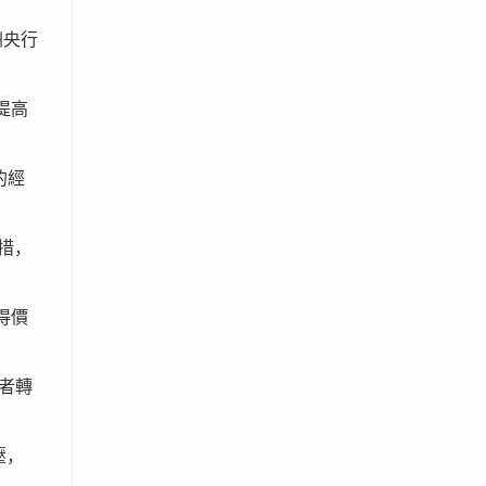
洲央行
提高
的經
措，
得價
者轉
壓，