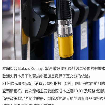
本網綜合 Balazs Koranyi 報導 歐盟統計局於週二
歐洲央行本月下旬實施小幅加息提供了更充分的依據。
21個歐元區國家5月消費者價格指數（CPI）同比漲幅由前月的
查預期相符。此次漲幅主要受能源成本上漲10.9%及服務業通脹
值得政策制定者關注的是，剔除波動較大的能源與食品價格後的核