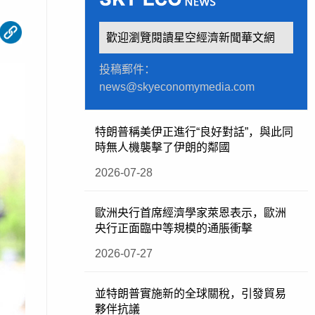
歡迎瀏覽閱讀星空經濟新聞華文網
投稿郵件：
news@skyeconomymedia.com
特朗普稱美伊正進行“良好對話”，與此同
時無人機襲擊了伊朗的鄰國
2026-07-28
歐洲央行首席經濟學家萊恩表示，歐洲
央行正面臨中等規模的通脹衝擊
2026-07-27
並特朗普實施新的全球關稅，引發貿易
夥伴抗議