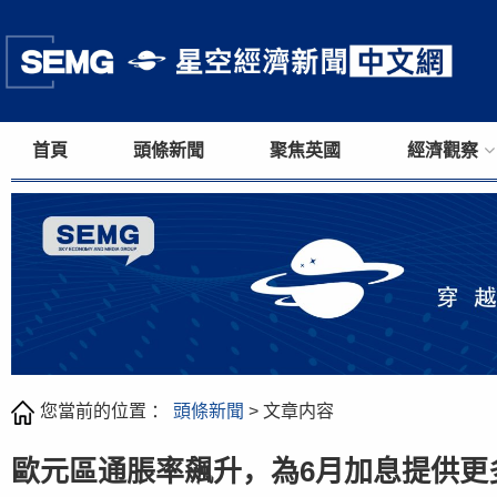
首頁
頭條新聞
聚焦英國
經濟觀察
您當前的位置 ：
頭條新聞
> 文章内容
歐元區通脹率飆升，為6月加息提供更