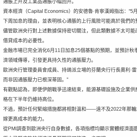
通脹上升及工業品通脹小幅回升。
資本經濟（Capital Economics）的安德魯·肯寧漢姆
下周加息的理由，並表明核心通脹的上行風險可能高於我們的
儘管歐洲央行對上述數據保持密切關注，但此類數據不太可能
借貸成本的必要性。
金融市場已完全消化6月11日加息25個基點的預期，並預計
濟領域傳導，引發更具持久性的通脹壓力。
歐洲央行管理委員會成員、持鴿派立場的芬蘭央行行長奧利·雷
而非因通脹壓力已根深蒂固。”
有觀點認為，即便伊朗戰爭迅速結束，能源基礎設施及企業供
格在下半年仍維持高位。
不過，預計任何緊縮措施都將相對溫和——遠不及2022年那
嫁更高成本的能力。
從PMI調查到歐洲央行自身數據，各項指標均顯示實體經濟