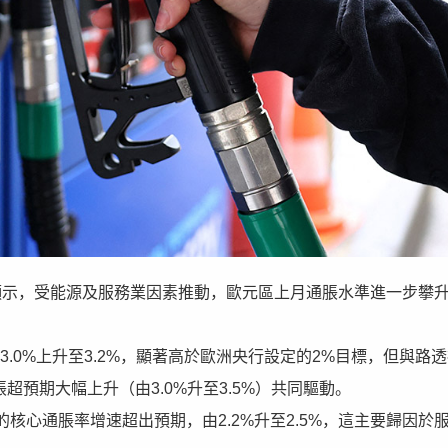
發佈的數據顯示，受能源及服務業因素推動，歐元區上月通脹水準進一步攀
3.0%上升至3.2%，顯著高於歐洲央行設定的2%目標，但與路
超預期大幅上升（由3.0%升至3.5%）共同驅動。
心通脹率增速超出預期，由2.2%升至2.5%，這主要歸因於