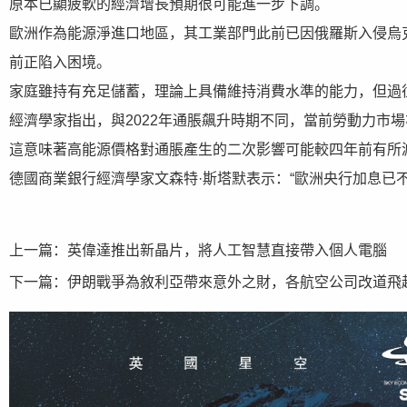
原本已顯疲軟的經濟增長預期很可能進一步下調。
歐洲作為能源淨進口地區，其工業部門此前已因俄羅斯入侵烏
前正陷入困境。
家庭雖持有充足儲蓄，理論上具備維持消費水準的能力，但過
經濟學家指出，與2022年通脹飆升時期不同，當前勞動力市
這意味著高能源價格對通脹產生的二次影響可能較四年前有所
德國商業銀行經濟學家文森特·斯塔默表示：“歐洲央行加息已
上一篇：
英偉達推出新晶片，將人工智慧直接帶入個人電腦
下一篇：
伊朗戰爭為敘利亞帶來意外之財，各航空公司改道飛