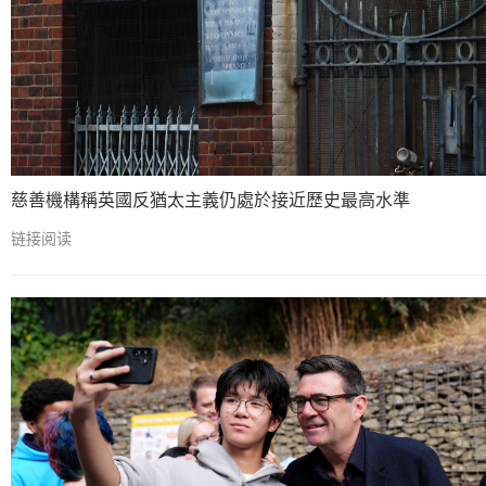
慈善機構稱英國反猶太主義仍處於接近歷史最高水準
链接阅读