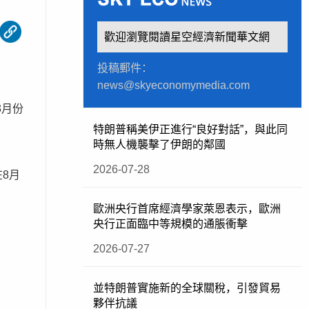
歡迎瀏覽閱讀星空經濟新聞華文網
投稿郵件：
news@skyeconomymedia.com
3月份
特朗普稱美伊正進行“良好對話”，與此同
時無人機襲擊了伊朗的鄰國
2026-07-28
8月
歐洲央行首席經濟學家萊恩表示，歐洲
央行正面臨中等規模的通脹衝擊
2026-07-27
並特朗普實施新的全球關稅，引發貿易
夥伴抗議