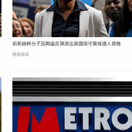
前新納粹分子因輿論反彈退出英國保守黨候選人資格
链接阅读