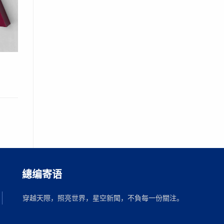
總编寄语
穿越天際，照亮世界，星空新聞，不負每一份關注。