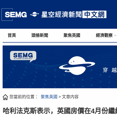
首頁
頭條新聞
聚焦英國
經濟觀察
您當前的位置 ：
聚焦英國
> 文章内容
哈利法克斯表示，英國房價在4月份繼