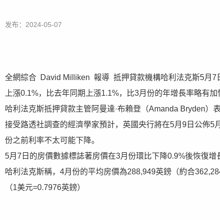
发布：2024-05-07
全網綜合 David Milliken 報導 抵押貸款機構哈利法
上漲0.1%，比去年同期上漲1.1%，比3月份的年增長率略有加
哈利法克斯抵押貸款主管阿曼達·布賴登（Amanda Bryden
接受路透社調查的經濟學家預計，英國央行將在5月9日公佈5月
份之前利率不太可能下降。
5月7日的房價數據標誌著房價在3月份環比下降0.9%後恢復
哈利法克斯稱，4月份的平均房價為288,949英鎊（約合362,2
（1美元=0.7976英鎊）