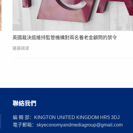
英國裁決庭維持監管機構對兩名養老金顧問的禁令
链接阅读
聯絡我們
編 輯 部：KINGTON UNITED KINGDOM HR5 3DJ
電子郵箱：skyeconomyandmediagroup@gmail.com