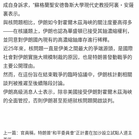
成自身訴求，”蘇格蘭聖安德魯斯大學現代史教授阿裏・安薩
裏表示。
與核問題相比，伊朗如今對霍爾木茲海峽的關注度要高得多
——在核議題上，伊朗也認為華盛頓已接受其鈾濃縮權利，
並同意對伊朗國內現有的高濃縮鈾庫存進行稀釋。
近25年來，核問題一直是伊美之間最大的爭端源頭，是國際
社會對伊朗實施大規模制裁的原因，也是特朗普發動戰爭的
主要公開理由。
然而，在這份旨在結束戰爭的臨時協議中，伊朗核計劃相關
談判被推遲至後續階段討論。
伊朗高級消息人士表示，除非美國接受伊朗對霍爾木茲海峽
的全面管控，否則伊朗甚至拒絕就核問題開啟談判。
上一篇：
官員稱，特朗普“和平委員會”正計畫在加沙設立試點人道主