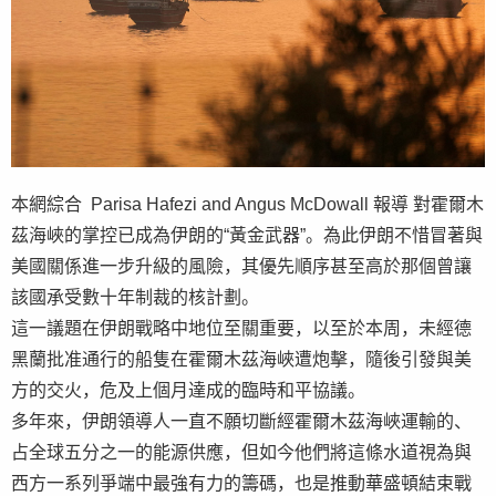
本網綜合 Parisa Hafezi and Angus McDowall 報導 對霍爾木
茲海峽的掌控已成為伊朗的“黃金武器”。為此伊朗不惜冒著與
美國關係進一步升級的風險，其優先順序甚至高於那個曾讓
該國承受數十年制裁的核計劃。
這一議題在伊朗戰略中地位至關重要，以至於本周，未經德
黑蘭批准通行的船隻在霍爾木茲海峽遭炮擊，隨後引發與美
方的交火，危及上個月達成的臨時和平協議。
多年來，伊朗領導人一直不願切斷經霍爾木茲海峽運輸的、
占全球五分之一的能源供應，但如今他們將這條水道視為與
西方一系列爭端中最強有力的籌碼，也是推動華盛頓結束戰