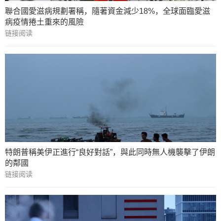
聯合國愛滋病規劃署稱，隨著資金減少18%，全球面臨愛滋
病疫情捲土重來的風險
链接阅读
特朗普稱美伊正進行“良好對話”，與此同時無人機襲擊了伊朗
的鄰國
链接阅读