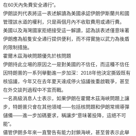
在60天內免費安全通行”。
伊朗談判代表將這一表述解讀為美國承認伊朗伊斯蘭共和國
管理該水道的權利，只是兩個月內不收取費用或通行費。
美國以及海灣國家拒絕接受這一解讀，認為該表述僅意味著
伊朗應為船隻安全通行提供便利，而不得實施以武力為後盾
的限制措施。
霍爾木茲海峽問題優先於核問題
伊朗持此立場的原因之一是對美國的不信任，而這種不信任
因特朗普的一系列舉動進一步加深：2018年他決定撕毀既有
核協議，今年又在去年夏天達成停火協議後重啟戰爭，甚至
在外交談判過程中不宣而戰。
一名高級消息人士表示，如果伊朗在霍爾木茲海峽問題上讓
步，特朗普只會在其他領域——包括核問題和伊朗常規導彈
儲備——進一步加碼要求，稱讓步“意味著投降，這絕不可
能”。
儘管伊朗多年來一直警告有能力封鎖海峽，甚至曾表示此舉