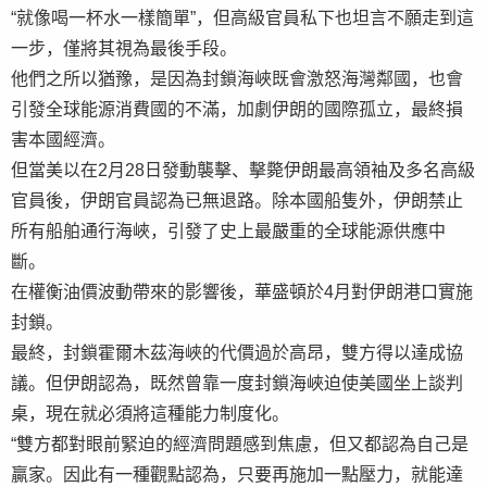
“就像喝一杯水一樣簡單”，但高級官員私下也坦言不願走到這
一步，僅將其視為最後手段。
他們之所以猶豫，是因為封鎖海峽既會激怒海灣鄰國，也會
引發全球能源消費國的不滿，加劇伊朗的國際孤立，最終損
害本國經濟。
但當美以在2月28日發動襲擊、擊斃伊朗最高領袖及多名高級
官員後，伊朗官員認為已無退路。除本國船隻外，伊朗禁止
所有船舶通行海峽，引發了史上最嚴重的全球能源供應中
斷。
在權衡油價波動帶來的影響後，華盛頓於4月對伊朗港口實施
封鎖。
最終，封鎖霍爾木茲海峽的代價過於高昂，雙方得以達成協
議。但伊朗認為，既然曾靠一度封鎖海峽迫使美國坐上談判
桌，現在就必須將這種能力制度化。
“雙方都對眼前緊迫的經濟問題感到焦慮，但又都認為自己是
贏家。因此有一種觀點認為，只要再施加一點壓力，就能達