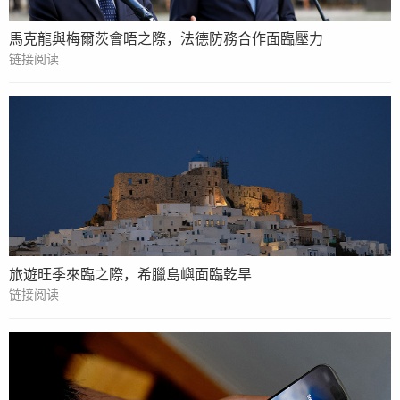
馬克龍與梅爾茨會晤之際，法德防務合作面臨壓力
链接阅读
旅遊旺季來臨之際，希臘島嶼面臨乾旱
链接阅读