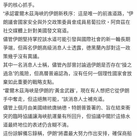
爭的核心抓手。
“承認霍爾木茲海峽的伊朗新秩序：這是唯一的前進道路，”伊
朗議會國家安全與外交政策委員會成員易蔔拉欣・阿齊茲在
社交媒體上針對美國發文寫道。
儘管伊朗堅持掌控該水道可能引發與國際社會的新一輪長期
爭端，但兩名伊朗高級消息人士透露，德黑蘭內部對這一政
策幾乎沒有異議。
其中一名消息人士稱，儘管內部曾討論過伊朗是否存在“操之
過急”的風險，但高層普遍認為，沒有任何一個理性國家會放
棄如此重要的戰略支點。
“霍爾木茲海峽是伊朗的‘黃金武器’，現在有人想把它從伊朗
手中奪走，但這絕無可能，”該消息人士補充道。
儘管上個月由美國總統唐納德・特朗普簽署的、旨在結束衝
突的臨時協議讓海峽航運量有所回升，但協議中關於這條水
道最終地位的表述仍含糊不清。
這份諒解備忘錄稱，伊朗“將盡最大努力作出安排，確保商船