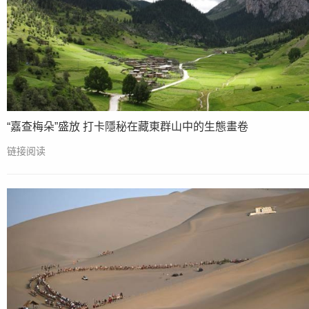
“嘉查梅朵”盛放 打卡隱秘在藏東群山中的生態畫卷
链接阅读