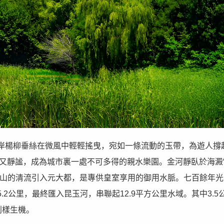
岸楊柳垂絲在微風中輕輕搖曳，宛如一條流動的玉帶，為遊人撐
快又靜謐，成為城市裏一處不可多得的親水樂園。金河靜臥於海澱
泉山的清流引入元大都，是專供皇室享用的御用水脈。七百餘年光
2公里，最終匯入昆玉河，串聯起12.9平方公里水域。其中3.5
別樣生機。