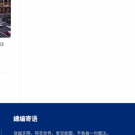
3
總编寄语
穿越天際，照亮世界，星空新聞，不負每一份關注。