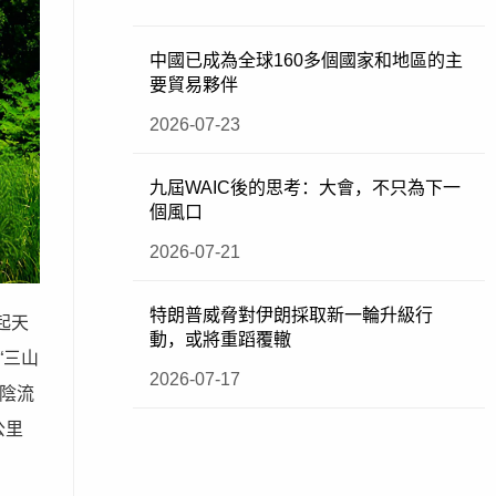
中國已成為全球160多個國家和地區的主
要貿易夥伴
2026-07-23
九屆WAIC後的思考：大會，不只為下一
個風口
2026-07-21
特朗普威脅對伊朗採取新一輪升級行
起天
動，或將重蹈覆轍
“三山
2026-07-17
陰流
公里