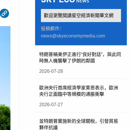
歡迎瀏覽閱讀星空經濟新聞華文網
投稿郵件：
news@skyeconomymedia.com
特朗普稱美伊正進行“良好對話”，與此同
時無人機襲擊了伊朗的鄰國
2026-07-28
歐洲央行首席經濟學家萊恩表示，歐洲
央行正面臨中等規模的通脹衝擊
2026-07-27
並特朗普實施新的全球關稅，引發貿易
夥伴抗議