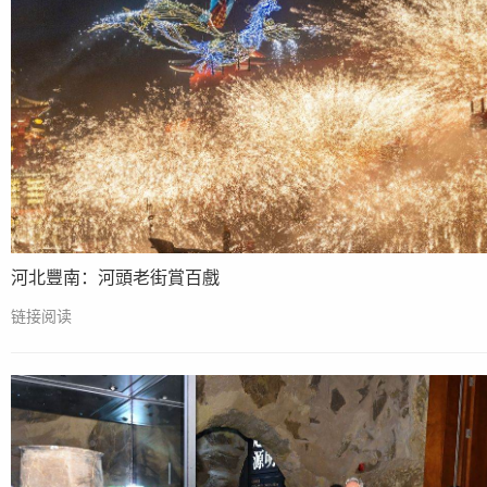
河北豐南：河頭老街賞百戲
链接阅读