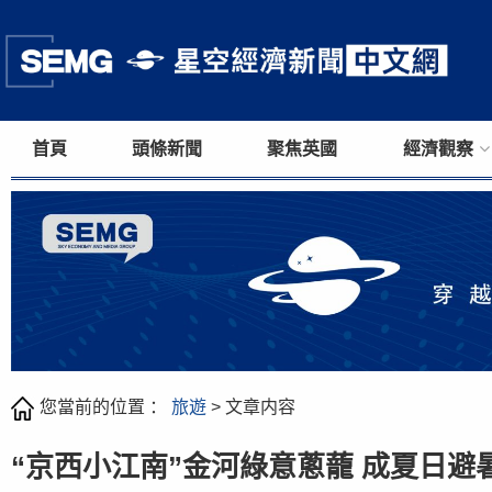
首頁
頭條新聞
聚焦英國
經濟觀察
您當前的位置 ：
旅遊
> 文章内容
“京西小江南”金河綠意蔥蘢 成夏日避