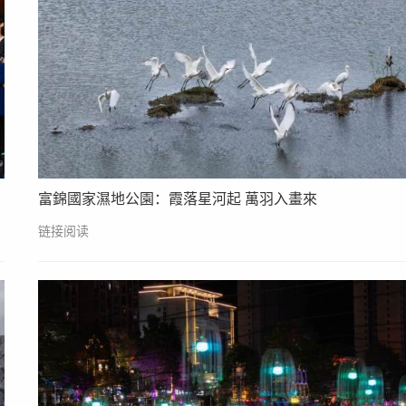
富錦國家濕地公園：霞落星河起 萬羽入畫來
链接阅读