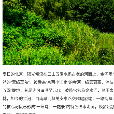
夏日的北京，陽光傾瀉在三山五園水系古老的河面上，金河兩
然的“翠綠華蓋”。被譽為“京西小江南”的金河，綠意蔥蘢，涼
五園”腹地，其歷史可追溯至元代。彼時它名為金水河，將玉
轉，如今的金河，自南旱河與萬安東路交匯處發端，一路蜿蜒5.
的核心河段已形成“一道彎、一處景”的特色濱水走廊，煥發出